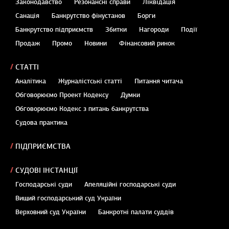
Законодавство
Резонансні справи
Ліквідація
Санація
Банкрутство фінустанов
Борги
Банкрутство підприємств
Збитки
Нагороди
Події
Продаж
Промо
Новини
Фінансовий ринок
СТАТТІ
Аналітика
Журналістські статті
Питання читача
Обговорюємо Проект Кодексу
Думки
Обговорюємо Кодекс з питань банкрутства
Судова практика
ПІДПРИЄМСТВА
СУДОВІ ІНСТАНЦІЇ
Господарські суди
Апеляційні господарські суди
Вищий господарський суд України
Верховний суд України
Банкротні палати суддів