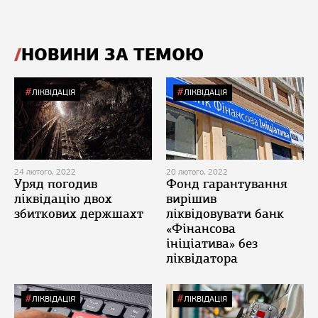
НОВИНИ ЗА ТЕМОЮ
ЛІКВІДАЦІЯ
ЛІКВІДАЦІЯ
24 лютого, 2022
20 лютого, 2022
Уряд погодив
Фонд гарантування
ліквідацію двох
вирішив
збиткових держшахт
ліквідовувати банк
«Фінансова
ініціатива» без
ліквідатора
ЛІКВІДАЦІЯ
ЛІКВІДАЦІЯ