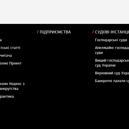
ПІДПРИЄМСТВА
СУДОВІ ІНСТАНЦІ
а
Господарські суди
тські статті
Апеляційні господа
суди
 читача
Вищий господарсь
юємо Проект
суд України
Верховний суд Укр
Банкротні палати с
юємо Кодекс з
анкрутства
практика