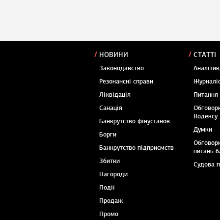
НОВИНИ
СТАТТІ
Законодавство
Аналітик
Резонансні справи
Журналіс
Ліквідація
Питання
Санація
Обговор
Кодексу
Банкрутство фінустанов
Думки
Борги
Обговор
Банкрутство підприємств
питань б
Збитки
Судова 
Нагороди
Події
Продаж
Промо