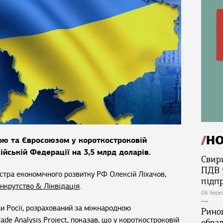
Н
ою та Євросоюзом у короткостроковій
ійській Федерації на 3,5 млрд доларів.
Свир
ПДВ 
стра економічного розвитку РФ Олексій Ліхачов,
підп
нкрутство & Ліквідація
.
06 бере
ки Росії, розрахований за міжнародною
Ринок
de Analysis Project, показав, що у короткостроковій
обва