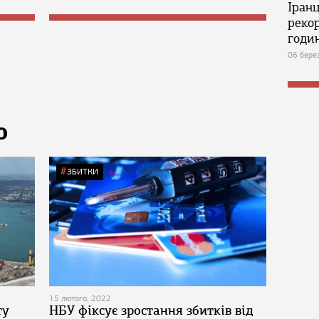
Іран
реко
годин
06 бере
Ю
ЗБИТКИ
15 лютого, 2022
ту
НБУ фіксує зростання збитків від