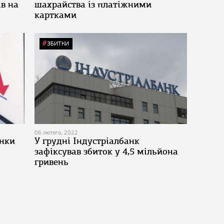
ів на
шахрайства із платіжними
картками
ЗБИТКИ
06 лютого, 2022
анки
У грудні Індустріалбанк
зафіксував збиток у 4,5 мільйона
гривень