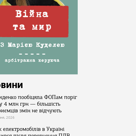
ОВИНИ
иденко пообіцяла ФОПам поріг
у 4 млн грн — більшість
риємців змін не відчують
зня, 2026
 електромобілів в Україні
лився після повернення ПДВ