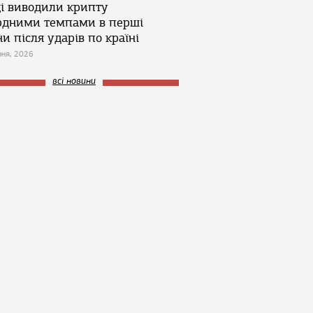
ці виводили крипту
рдними темпами в перші
и після ударів по країні
зня, 2026
всі новини