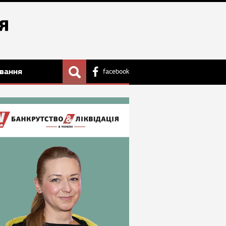
вання
facebook