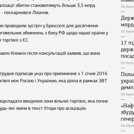
алізації збитки становитимуть більше 3,5 млрд
06 бере
, - поскаржився Ліхачов.
Держ
млрд
ня проводили зустріч у Брюсселі для досягнення
06 бере
рговельних обмежень з боку РФ щодо нашої країни у
 торгівлі з ЄС.
17 п
держ
авло Клімкін після консультацій заявив, що вони
поса
06 бере
грудня підписав указ про припинення з 1 січня 2016
Поль
укра
ргівлі між Росією і Україною, яка діяла в рамках ЗВТ
демп
06 бере
ідкладати введення зони вільної торгівлі, яка почне
«Наф
будь-які зміни в текст Угоди про асоціацію.
збуд
генер
06 бере