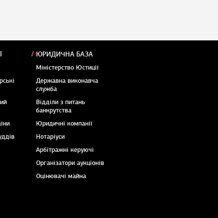
Ї
ЮРИДИЧНА БАЗА
Міністерство Юстиції
рські
Державна виконавча
служба
кий
Відділи з питань
банкрутства
аїни
Юридичні компанії
уддів
Нотаріуси
Арбітражні керуючі
Організатори аукціонів
Оцінювачі майна