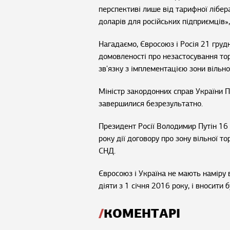
перспективі лише від тарифної лібер
доларів для російських підприємців»
Нагадаємо, Євросоюз і Росія 21 груд
домовленості про незастосування то
зв'язку з імплементацією зони вільної
Міністр закордонних справ України П
завершилися безрезультатно.
Президент Росії Володимир Путін 16 
року дії договору про зону вільної то
СНД.
Євросоюз і Україна не мають наміру в
діяти з 1 січня 2016 року, і вносити 
КОМЕНТАРІ