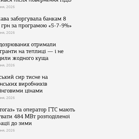
зня, 2026
ава заборгувала банкам 8
 грн за програмою «5-7-9%»
зня, 2026
ідозрюваних отримали
гранти на теплиці — і не
дили жодного куща
зня, 2026
ський сир тисне на
їнських виробників
інговими цінами
зня, 2026
тогаз» та оператор ГТС мають
увати 484 МВт розподіленої
ації до зими
зня, 2026