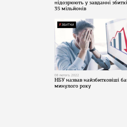
підозрюють у завданні збитк
35 мільйонів
ЗБИТКИ
08 лютого, 2022
НБУ назвав найзбитковіші б
минулого року