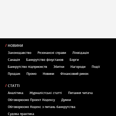
НОВИНИ
Законодавство
Резонансні справи
Ліквідація
Санація
Банкрутство фінустанов
Борги
Банкрутство підприємств
Збитки
Нагороди
Події
Продаж
Промо
Новини
Фінансовий ринок
СТАТТІ
Аналітика
Журналістські статті
Питання читача
Обговорюємо Проект Кодексу
Думки
Обговорюємо Кодекс з питань банкрутства
Судова практика