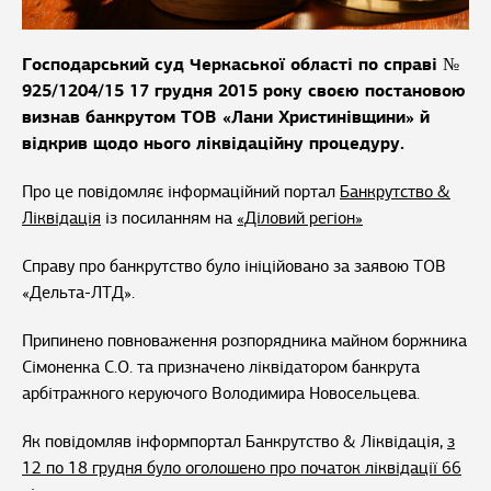
Господарський суд Черкаської області по справі №
925/1204/15 17 грудня 2015 року своєю постановою
визнав банкрутом ТОВ «Лани Христинівщини» й
відкрив щодо нього ліквідаційну процедуру.
Про це повідомляє інформаційний портал
Банкрутство &
Ліквідація
із посиланням на
«Діловий регіон»
Справу про банкрутство було ініційовано за заявою ТОВ
«Дельта-ЛТД».
Припинено повноваження розпорядника майном боржника
Сімоненка С.О. та призначено ліквідатором банкрута
арбітражного керуючого Володимира Новосельцева.
Як повідомляв інформпортал Банкрутство & Ліквідація,
з
12 по 18 грудня було оголошено про початок ліквідації 66