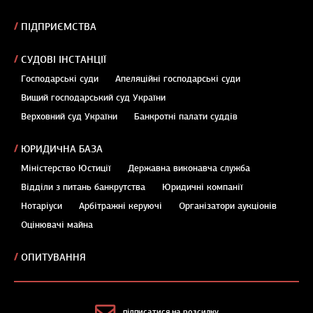
ПІДПРИЄМСТВА
СУДОВІ ІНСТАНЦІЇ
Господарські суди
Апеляційні господарські суди
Вищий господарський суд України
Верховний суд України
Банкротні палати суддів
ЮРИДИЧНА БАЗА
Міністерство Юстиції
Державна виконавча служба
Відділи з питань банкрутства
Юридичні компанії
Нотаріуси
Арбітражні керуючі
Організатори аукціонів
Оцінювачі майна
ОПИТУВАННЯ
підписатися на розсилку