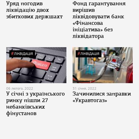
Уряд погодив
Фонд гарантування
ліквідацію двох
вирішив
збиткових держшахт
ліквідовувати банк
«Фінансова
ініціатива» без
ліквідатора
ЛІКВІДАЦІЯ
ЛІКВІДАЦІЯ
06 лютого, 2022
31 січня, 2022
У січні з українського
Зачинилися заправки
ринку пішли 27
«Укравтогаз»
небанківських
фінустанов