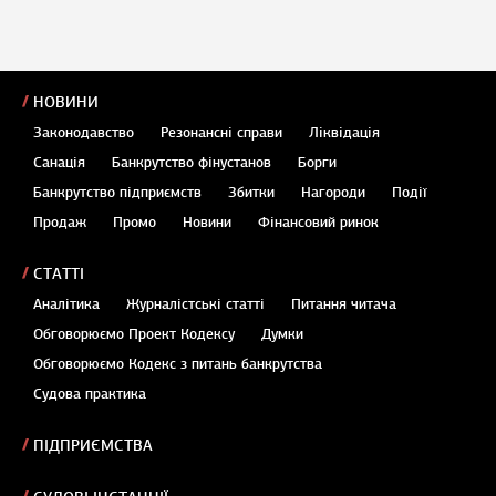
НОВИНИ
Законодавство
Резонансні справи
Ліквідація
Санація
Банкрутство фінустанов
Борги
Банкрутство підприємств
Збитки
Нагороди
Події
Продаж
Промо
Новини
Фінансовий ринок
СТАТТІ
Аналітика
Журналістські статті
Питання читача
Обговорюємо Проект Кодексу
Думки
Обговорюємо Кодекс з питань банкрутства
Судова практика
ПІДПРИЄМСТВА