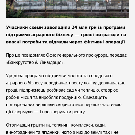
Учасники схеми заволоділи 34 млн грн із програми
підтримки аграрного бізнесу — гроші витратили на
власні потреби та відмили через фіктивні операції
Про це
повідомляє
Офіс генерального прокурора, передає
«Банкрутство & Ліквідація».
Урядова програма підтримки малого та середнього
аграрного бізнесу передбачає просту логіку: держава дає
гроші, підприємець розбиває сад чи теплицю, створює
робочі місця та виробляє продукцію. Сімнадцять
підозрюваних вирішили скористатися першою частиною
цієї формули — і проігнорувати решту.
Отримавши гранти на тепличні комплекси, сади,
виноградники та ягідники, ніхто з них до землі так і не