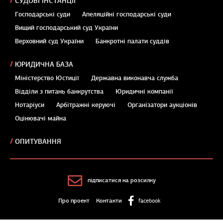
СУДОВІ ІНСТАНЦІЇ
Господарські суди
Апеляційні господарські суди
Вищий господарський суд України
Верховний суд України
Банкротні палати суддів
ЮРИДИЧНА БАЗА
Міністерство Юстиції
Державна виконавча служба
Відділи з питань банкрутства
Юридичні компанії
Нотаріуси
Арбітражні керуючі
Організатори аукціонів
Оцінювачі майна
ОПИТУВАННЯ
підписатися на розсилку
Про проект
Контакти
facebook