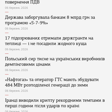
повернення ПДВ
06 березня, 2026
Держава заборгувала банкам 8 млрд грн за
програмою «5-7-9%»
06 березня, 2026
17 підозрюваних отримали держгранти на
теплиці — і не посадили жодного куща
06 березня, 2026
Польський сир тисне на українських виробників
демпінговими цінами
06 березня, 2026
«Нафтогаз» та оператор ГТС мають збудувати
484 МВт розподіленої генерації до зими
06 березня, 2026
Іранці виводили крипту рекордними темпами в
перші години після ударів по країні
06 березня, 2026