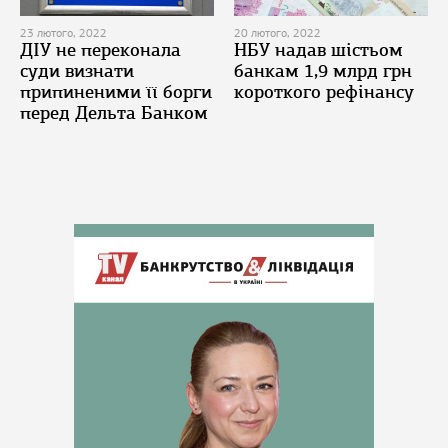
23 лютого, 2022
20 лютого, 2022
ДІУ не переконала
НБУ надав шістьом
суди визнати
банкам 1,9 млрд грн
припиненими її борги
короткого рефінансу
перед Дельта Банком