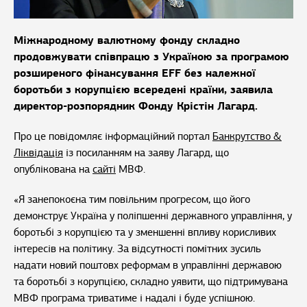
Міжнародному валютному фонду складно
продовжувати співпрацю з Україною за програмою
розширеного фінансування EFF без належної
боротьби з корупцією всередені країни, заявила
директор-розпорядник Фонду Крістін Лагард.
Про це повідомляє інформаційний портал
Банкрутство &
Ліквідація
із посиланням на заяву Лагард, що
опублікована на
сайті
МВФ.
«Я занепокоєна тим повільним прогресом, що його
демонструє Україна у поліпшенні державного управління, у
боротьбі з корупцією та у зменшенні впливу корисливих
інтересів на політику. За відсутності помітних зусиль
надати новий поштовх реформам в управлінні державою
та боротьбі з корупцією, складно уявити, що підтримувана
МВФ програма триватиме і надалі і буде успішною.