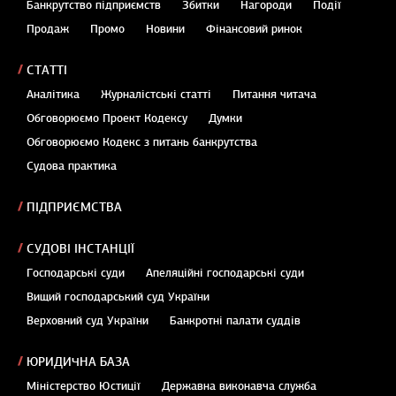
Банкрутство підприємств
Збитки
Нагороди
Події
Продаж
Промо
Новини
Фінансовий ринок
СТАТТІ
Аналітика
Журналістські статті
Питання читача
Обговорюємо Проект Кодексу
Думки
Обговорюємо Кодекс з питань банкрутства
Судова практика
ПІДПРИЄМСТВА
СУДОВІ ІНСТАНЦІЇ
Господарські суди
Апеляційні господарські суди
Вищий господарський суд України
Верховний суд України
Банкротні палати суддів
ЮРИДИЧНА БАЗА
Міністерство Юстиції
Державна виконавча служба