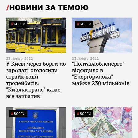
НОВИНИ ЗА ТЕМОЮ
БОРГИ
БОРГИ
23 лютого, 2022
23 лютого, 2022
У Києві через борги по
"Полтаваобленерго"
зарплаті оголосили
відсудило в
страйк водії
"Енергоринока"
тролейбусів:
майже 230 мільйонів
"Київпастранс" каже,
все заплатив
БОРГИ
БОРГИ