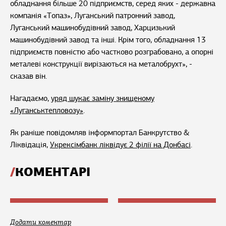
обладнання більше 20 підприємств, серед яких - державна
компанія «Топаз», Луганський патронний завод,
Луганський машинобудівний завод, Харцизький
машинобудівний завод та інші. Крім того, обладнання 13
підприємств повністю або частково розграбовано, а опорні
металеві конструкції вирізаються на металобрухт», -
сказав він.
Нагадаємо,
уряд шукає заміну знищеному
«Луганськтепловозу»
.
Як раніше повідомляв інформпортал Банкрутство &
Ліквідація,
Укрексімбанк ліквідує 2 філії на Донбасі
.
КОМЕНТАРІ
Додати коментар