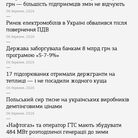
грн — більшість підприємців змін не відчують
06 березня, 2026
Ринок електромобілів в Україні обвалився після
повернення ПДВ
06 березня, 2026
Держава заборгувала банкам 8 млрд грн за
програмою «5-7-9%»
06 березня, 2026
17 підозрюваних отримали держгранти на
теплиці — і не посадили жодного куща
06 березня, 2026
Польський сир тисне на українських виробників
демпінговими цінами
06 березня, 2026
«Нафтогаз» та оператор ГТС мають збудувати
484 МВт розподіленої генерації до зими