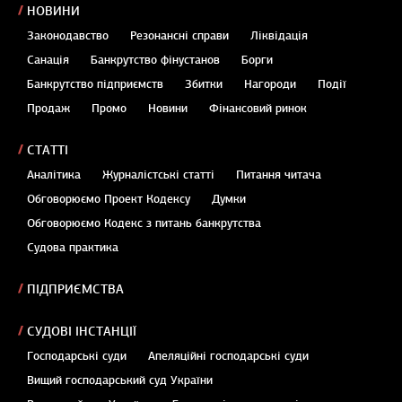
НОВИНИ
Законодавство
Резонансні справи
Ліквідація
Санація
Банкрутство фінустанов
Борги
Банкрутство підприємств
Збитки
Нагороди
Події
Продаж
Промо
Новини
Фінансовий ринок
СТАТТІ
Аналітика
Журналістські статті
Питання читача
Обговорюємо Проект Кодексу
Думки
Обговорюємо Кодекс з питань банкрутства
Судова практика
ПІДПРИЄМСТВА
СУДОВІ ІНСТАНЦІЇ
Господарські суди
Апеляційні господарські суди
Вищий господарський суд України