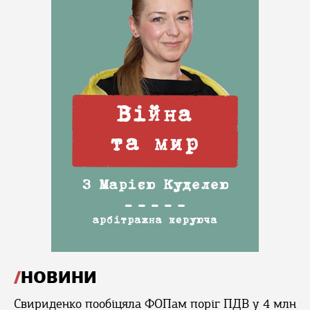
НОВИНИ
Свириденко пообіцяла ФОПам поріг ПДВ у 4 млн