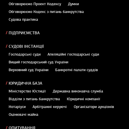
Обговорюємо Проект Кодексу
Думки
Обговорюємо Кодекс з питань банкрутства
Судова практика
ПІДПРИЄМСТВА
СУДОВІ ІНСТАНЦІЇ
Господарські суди
Апеляційні господарські суди
Вищий господарський суд України
Верховний суд України
Банкротні палати суддів
ЮРИДИЧНА БАЗА
Міністерство Юстиції
Державна виконавча служба
Відділи з питань банкрутства
Юридичні компанії
Нотаріуси
Арбітражні керуючі
Організатори аукціонів
Оцінювачі майна
ОПИТУВАННЯ