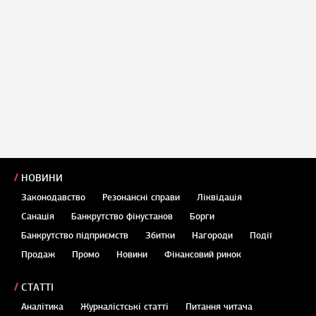
НОВИНИ
Законодавство
Резонансні справи
Ліквідація
Санація
Банкрутство фінустанов
Борги
Банкрутство підприємств
Збитки
Нагороди
Події
Продаж
Промо
Новини
Фінансовий ринок
СТАТТІ
Аналітика
Журналістські статті
Питання читача