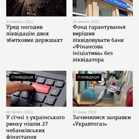
24 лютого, 2022
20 лютого, 2022
Уряд погодив
Фонд гарантування
ліквідацію двох
вирішив
збиткових держшахт
ліквідовувати банк
«Фінансова
ініціатива» без
ліквідатора
ЛІКВІДАЦІЯ
ЛІКВІДАЦІЯ
06 лютого, 2022
31 січня, 2022
У січні з українського
Зачинилися заправки
ринку пішли 27
«Укравтогаз»
небанківських
фінустанов