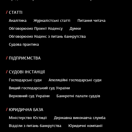
СТАТТІ
Аналітика
Журналістські статті
Питання читача
Обговорюємо Проект Кодексу
Думки
Обговорюємо Кодекс з питань банкрутства
Судова практика
ПІДПРИЄМСТВА
СУДОВІ ІНСТАНЦІЇ
Господарські суди
Апеляційні господарські суди
Вищий господарський суд України
Верховний суд України
Банкротні палати суддів
ЮРИДИЧНА БАЗА
Міністерство Юстиції
Державна виконавча служба
Відділи з питань банкрутства
Юридичні компанії