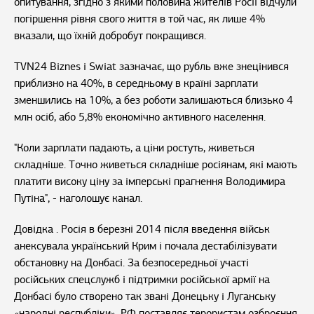
опитування, згідно з якими половина жителів Росії відчули
погіршення рівня свого життя в той час, як лише 4%
вказали, що їхній добробут покращився.
TVN24 Biznes i Swiat зазначає, що рубль вже знецінився
приблизно на 40%, в середньому в країні зарплати
зменшились на 10%, а без роботи залишаються близько 4
млн осіб, або 5,8% економічно активного населення.
"Коли зарплати падають, а ціни ростуть, живеться
складніше. Точно живеться складніше росіянам, які мають
платити високу ціну за імперські прагнення Володимира
Путіна", - наголошує канал.
Довідка . Росія в березні 2014 після введення військ
анексувала український Крим і почала дестабілізувати
обстановку на Донбасі. За безпосередньої участі
російських спецслужб і підтримки російської армії на
Донбасі було створено так звані Донецьку і Луганську
«народні республіки». РФ поставляє терористам озброєння