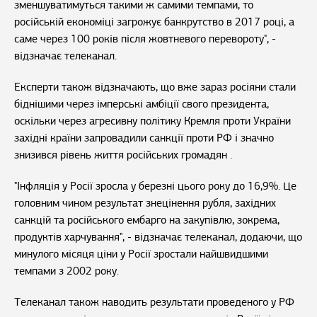
зменшуватимуться такими ж самими темпами, то
російській економіці загрожує банкрутство в 2017 році, а
саме через 100 років після жовтневого перевороту", -
відзначає телеканал.
Експерти також відзначають, що вже зараз росіяни стали
біднішими через імперські амбіції свого президента,
оскільки через агресивну політику Кремля проти України
західні країни запровадили санкції проти РФ і значно
знизився рівень життя російських громадян .
"Інфляція у Росії зросла у березні цього року до 16,9%. Це
головним чином результат знецінення рубля, західних
санкцій та російського ембарго на закупівлю, зокрема,
продуктів харчування", - відзначає телеканал, додаючи, що
минулого місяця ціни у Росії зростали найшвидшими
темпами з 2002 року.
Телеканал також наводить результати проведеного у РФ