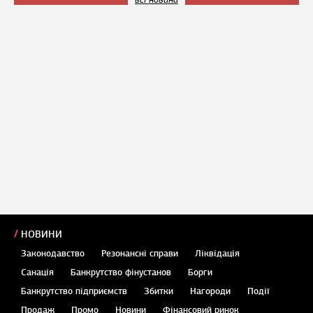
НОВИНИ
Законодавство
Резонансні справи
Ліквідація
Санація
Банкрутство фінустанов
Борги
Банкрутство підприємств
Збитки
Нагороди
Події
Продаж
Промо
Новини
Фінансовий ринок