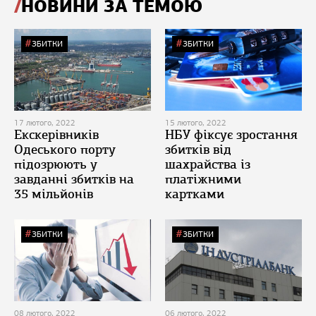
НОВИНИ ЗА ТЕМОЮ
ЗБИТКИ
ЗБИТКИ
17 лютого, 2022
15 лютого, 2022
Екскерівників
НБУ фіксує зростання
Одеського порту
збитків від
підозрюють у
шахрайства із
завданні збитків на
платіжними
35 мільйонів
картками
ЗБИТКИ
ЗБИТКИ
08 лютого, 2022
06 лютого, 2022