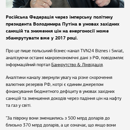
Російська Федерація через імперську політику
президента Володимира Путіна в умовах західних
санкцій та зниження цін на енергоносії може
збанкрутувати вже у 2017 році.
Про це пише польський бізнес-канал TVN24 Biznes i Swiat,
аналізуючи останні макроекономічні дані з РФ, повідомляє
інформаційний портал
Банкрутство & Ліквідація
.
Аналітики каналу звернули увагу на різке скорочення
валютних резервів РФ, котрі є єдиним джерелом
фінансування бюджетного дефіциту в умовах західних
санкцій та зменшення доходів через падіння цін на нафту
та газ у світі.
"За півроку вони зменшились з 500 млрд доларів до
близько 370 млрд доларів, а це означає, що якщо вони