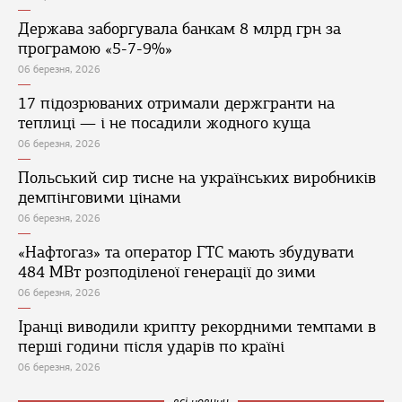
Держава заборгувала банкам 8 млрд грн за
програмою «5-7-9%»
06 березня, 2026
17 підозрюваних отримали держгранти на
теплиці — і не посадили жодного куща
06 березня, 2026
Польський сир тисне на українських виробників
демпінговими цінами
06 березня, 2026
«Нафтогаз» та оператор ГТС мають збудувати
484 МВт розподіленої генерації до зими
06 березня, 2026
Іранці виводили крипту рекордними темпами в
перші години після ударів по країні
06 березня, 2026
всі новини