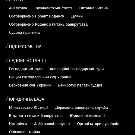
Аналітика
Журналістські статті
Питання читача
Обговорюємо Проект Кодексу
Думки
Обговорюємо Кодекс з питань банкрутства
Судова практика
ПІДПРИЄМСТВА
СУДОВІ ІНСТАНЦІЇ
Господарські суди
Апеляційні господарські суди
Вищий господарський суд України
Верховний суд України
Банкротні палати суддів
ЮРИДИЧНА БАЗА
Міністерство Юстиції
Державна виконавча служба
Відділи з питань банкрутства
Юридичні компанії
Нотаріуси
Арбітражні керуючі
Організатори аукціонів
Оцінювачі майна