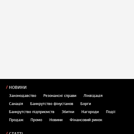
НОВИНИ
Законодавство
Резонансні справи
Ліквідація
Санація
Банкрутство фінустанов
Борги
Банкрутство підприємств
Збитки
Нагороди
Події
Продаж
Промо
Новини
Фінансовий ринок
СТАТТІ