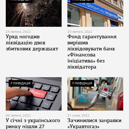
24 лютого, 2022
20 лютого, 2022
Уряд погодив
Фонд гарантування
ліквідацію двох
вирішив
збиткових держшахт
ліквідовувати банк
«Фінансова
ініціатива» без
ліквідатора
ЛІКВІДАЦІЯ
ЛІКВІДАЦІЯ
06 лютого, 2022
31 січня, 2022
У січні з українського
Зачинилися заправки
ринку пішли 27
«Укравтогаз»