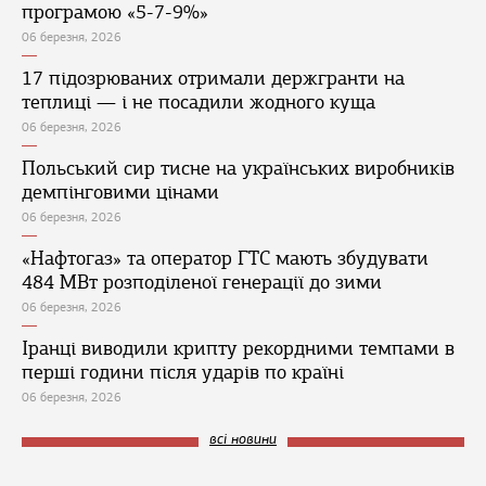
програмою «5-7-9%»
06 березня, 2026
17 підозрюваних отримали держгранти на
теплиці — і не посадили жодного куща
06 березня, 2026
Польський сир тисне на українських виробників
демпінговими цінами
06 березня, 2026
«Нафтогаз» та оператор ГТС мають збудувати
484 МВт розподіленої генерації до зими
06 березня, 2026
Іранці виводили крипту рекордними темпами в
перші години після ударів по країні
06 березня, 2026
всі новини