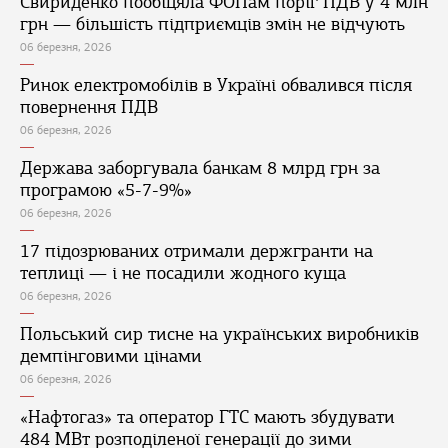
Свириденко пообіцяла ФОПам поріг ПДВ у 4 млн
грн — більшість підприємців змін не відчують
06 березня, 2026
Ринок електромобілів в Україні обвалився після
повернення ПДВ
06 березня, 2026
Держава заборгувала банкам 8 млрд грн за
програмою «5-7-9%»
06 березня, 2026
17 підозрюваних отримали держгранти на
теплиці — і не посадили жодного куща
06 березня, 2026
Польський сир тисне на українських виробників
демпінговими цінами
06 березня, 2026
«Нафтогаз» та оператор ГТС мають збудувати
484 МВт розподіленої генерації до зими