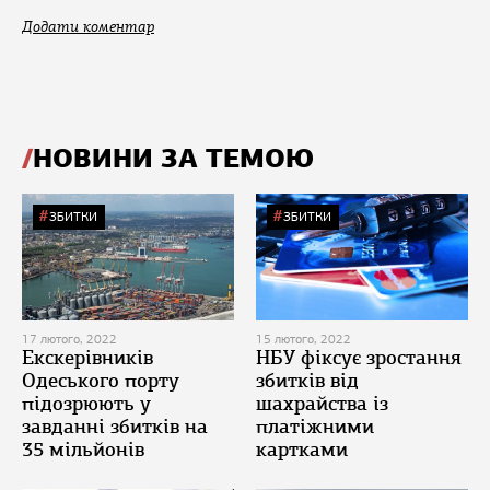
Додати коментар
НОВИНИ ЗА ТЕМОЮ
ЗБИТКИ
ЗБИТКИ
17 лютого, 2022
15 лютого, 2022
Екскерівників
НБУ фіксує зростання
Одеського порту
збитків від
підозрюють у
шахрайства із
завданні збитків на
платіжними
35 мільйонів
картками