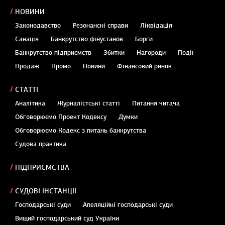
НОВИНИ
Законодавство
Резонансні справи
Ліквідація
Санація
Банкрутство фінустанов
Борги
Банкрутство підприємств
Збитки
Нагороди
Події
Продаж
Промо
Новини
Фінансовий ринок
СТАТТІ
Аналітика
Журналістські статті
Питання читача
Обговорюємо Проект Кодексу
Думки
Обговорюємо Кодекс з питань банкрутства
Судова практика
ПІДПРИЄМСТВА
СУДОВІ ІНСТАНЦІЇ
Господарські суди
Апеляційні господарські суди
Вищий господарський суд України