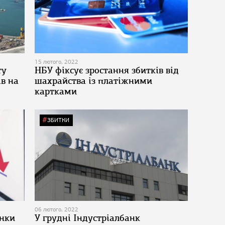
15 лютого, 2022
ту
НБУ фіксує зростання збитків від
ів на
шахрайства із платіжними
картками
ЗБИТКИ
06 лютого, 2022
анки
У грудні Індустріалбанк