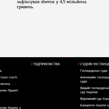
зафіксував збиток у 4,5 мільйона
гривень
ПІДПРИЄМСТВА
СУДОВІ ІНСТАНЦІ
а
Господарські суди
тські статті
Апеляційні господа
суди
 читача
Вищий господарсь
юємо Проект
суд України
Верховний суд Укр
Банкротні палати с
юємо Кодекс з