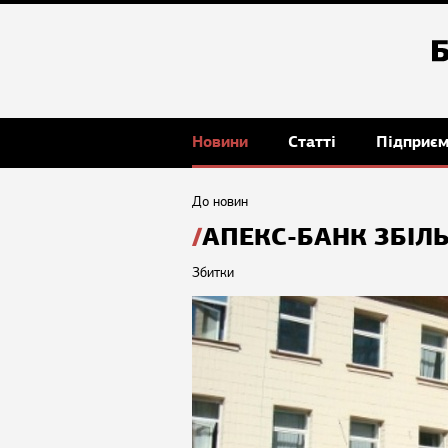
Новини
Статті
Підприє
До новин
АПЕКС-БАНК ЗБІЛЬ
Збитки