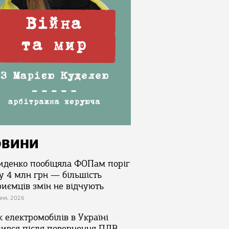
ОВИНИ
иденко пообіцяла ФОПам поріг
у 4 млн грн — більшість
риємців змін не відчують
зня, 2026
 електромобілів в Україні
лився після повернення ПДВ