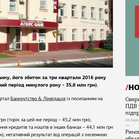
анку, його збиток за три квартали 2016 року
ний період минулого року - 35,8 млн грн).
Н
ортал
Банкрутство & Ліквідація
із посиланням на
Свир
ПДВ 
підп
рн (торік за цей же період – 45,2 млн грн);
06 бере
ння кредитів та коштів в інших банках – 44,1 млн грн
Ринок
рн); негативний результат від операцій з іноземною
обва