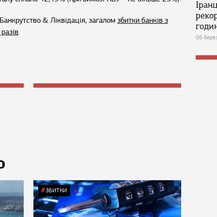
Іран
реко
Банкрутство & Ліквідація, загалом
збитки банків з
годин
 разів
.
06 бере
Ю
ЗБИТКИ