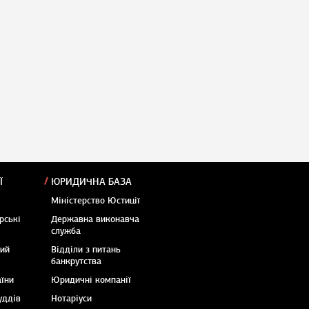
Ї
ЮРИДИЧНА БАЗА
Міністерство Юстиції
рські
Державна виконавча
служба
кий
Відділи з питань
банкрутства
аїни
Юридичні компанії
уддів
Нотаріуси