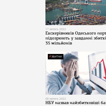
17 лютого, 2022
Екскерівників Одеського пор
підозрюють у завданні збитк
35 мільйонів
ЗБИТКИ
08 лютого, 2022
НБУ назвав найзбитковіші б