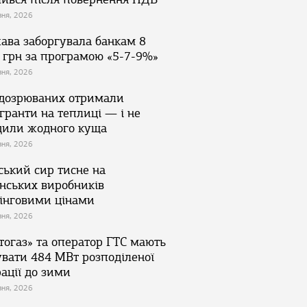
зня, 2026
ава заборгувала банкам 8
 грн за програмою «5-7-9%»
зня, 2026
ідозрюваних отримали
гранти на теплиці — і не
дили жодного куща
зня, 2026
ський сир тисне на
їнських виробників
інговими цінами
зня, 2026
тогаз» та оператор ГТС мають
увати 484 МВт розподіленої
ації до зими
зня, 2026