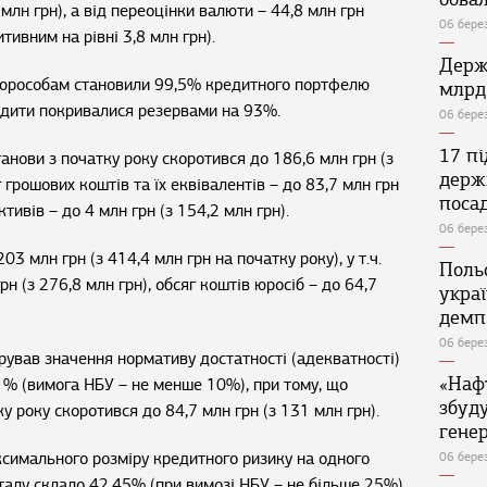
 млн грн), а від переоцінки валюти – 44,8 млн грн
06 бере
тивним на рівні 3,8 млн грн).
Держ
и юрособам становили 99,5% кредитного портфелю
млрд
редити покривалися резервами на 93%.
06 бере
17 п
нови з початку року скоротився до 186,6 млн грн (з
держ
г грошових коштів та їх еквівалентів – до 83,7 млн грн
поса
ктивів – до 4 млн грн (з 154,2 млн грн).
06 бере
3 млн грн (з 414,4 млн грн на початку року), у т.ч.
Поль
рн (з 276,8 млн грн), обсяг коштів юросіб – до 64,7
укра
демп
06 бере
рував значення нормативу достатності (адекватності)
«Наф
01% (вимога НБУ – не менше 10%), при тому, що
збуд
у року скоротився до 84,7 млн грн (з 131 млн грн).
генер
ксимального розміру кредитного ризику на одного
06 бере
талу склало 42,45% (при вимозі НБУ – не більше 25%).