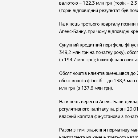
валютою – 122,3 млн грн (торік – 2,3
(торік відповідний результат був пози
На кінець третього кварталу позик
Апекс-Банку, при чому відповідні к
Сукупний кредитний портфель фінуста
349,2 млн грн на початку року); обся
(з 194,7 млн грн); інших фінансових а
Обсяг коштів клієнтів зменшився до 20
обсяг коштів фізосіб – до 138,3 млн г
млн грн (з 137,6 млн грн).
На кінець вересня Апекс-Банк декла
регулятивного капіталу на рівні 29,
власний капітал фінустанови з початк
Разом з тим, значення нормативу ма
контрагента на кінець третього квар