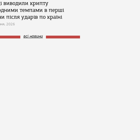
ці виводили крипту
рдними темпами в перші
и після ударів по країні
зня, 2026
всі новини