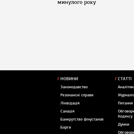
минулого року
НОВИНИ
СТАТТІ
Законодавство
Аналітик
Резонансні справи
Журналіс
Ліквідація
Питання
Санація
Обговор
Кодексу
Банкрутство фінустанов
Думки
Борги
Обговор