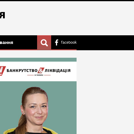
вання
facebook