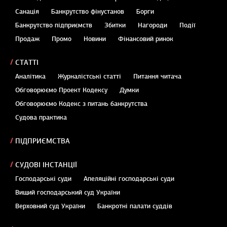
Санація
Банкрутство фінустанов
Борги
Банкрутство підприємств
Збитки
Нагороди
Події
Продаж
Промо
Новини
Фінансовий ринок
СТАТТІ
Аналітика
Журналістські статті
Питання читача
Обговорюємо Проект Кодексу
Думки
Обговорюємо Кодекс з питань банкрутства
Судова практика
ПІДПРИЄМСТВА
СУДОВІ ІНСТАНЦІЇ
Господарські суди
Апеляційні господарські суди
Вищий господарський суд України
Верховний суд України
Банкротні палати суддів