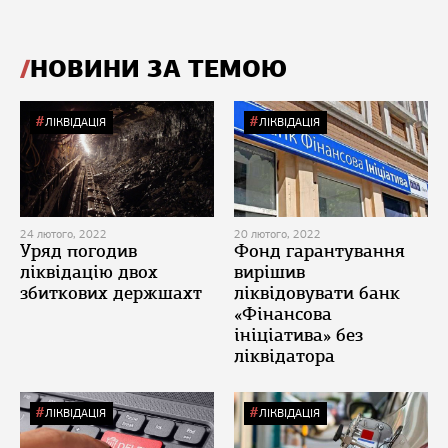
НОВИНИ ЗА ТЕМОЮ
ЛІКВІДАЦІЯ
ЛІКВІДАЦІЯ
24 лютого, 2022
20 лютого, 2022
Уряд погодив
Фонд гарантування
ліквідацію двох
вирішив
збиткових держшахт
ліквідовувати банк
«Фінансова
ініціатива» без
ліквідатора
ЛІКВІДАЦІЯ
ЛІКВІДАЦІЯ