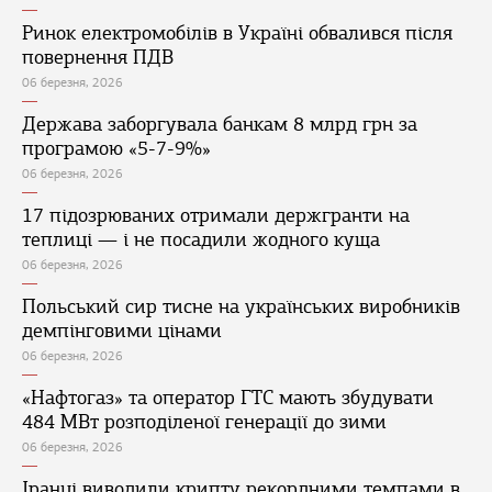
Ринок електромобілів в Україні обвалився після
повернення ПДВ
06 березня, 2026
Держава заборгувала банкам 8 млрд грн за
програмою «5-7-9%»
06 березня, 2026
17 підозрюваних отримали держгранти на
теплиці — і не посадили жодного куща
06 березня, 2026
Польський сир тисне на українських виробників
демпінговими цінами
06 березня, 2026
«Нафтогаз» та оператор ГТС мають збудувати
484 МВт розподіленої генерації до зими
06 березня, 2026
Іранці виводили крипту рекордними темпами в