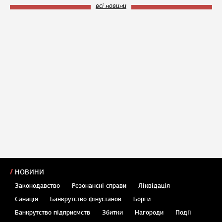
всі новини
НОВИНИ
Законодавство
Резонансні справи
Ліквідація
Санація
Банкрутство фінустанов
Борги
Банкрутство підприємств
Збитки
Нагороди
Події