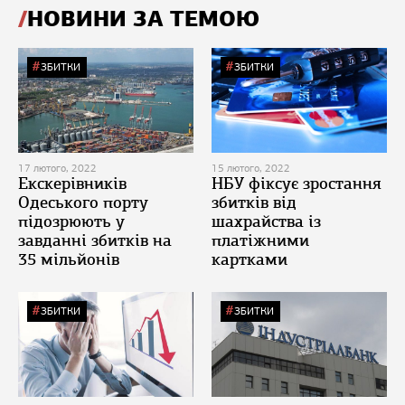
НОВИНИ ЗА ТЕМОЮ
ЗБИТКИ
ЗБИТКИ
17 лютого, 2022
15 лютого, 2022
Екскерівників
НБУ фіксує зростання
Одеського порту
збитків від
підозрюють у
шахрайства із
завданні збитків на
платіжними
35 мільйонів
картками
ЗБИТКИ
ЗБИТКИ