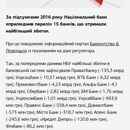
За підсумками 2016 року Національний банк
оприлюднив перелік 15 банків, що отримали
найбільший збиток.
Про це повідомляє інформаційний портал
Банкрутство &
Ліквідація
із посиланням на дані регулятора.
Так, за попередніми даними НБУ найбільші збитки в
банківській системі зафіксували Приватбанку (-135,3 млрд
грн); Укрсоцбанк (-10,37 млрд грн); ВТБ Банк (-6,32 млрд
грн); Промінвестбанк (-4,23 млрд грн); Альфа-Банк (-4,1
млрд грн); Сбербанк (-2,82 млрд грн); БМ Банк (-1,76 млрд
грн); Укрексімбанк (-1,01 млрд грн); Укрсиббанк (-993,9
млн грн); Правекс-Банк (-558,4 млн грн); Діамантбанк
(-573 млн грн); Місто Банк (-318,7 млн грн); Апекс-Банк
(-245,6 млн грн); «Кредит Дніпро» (-120,6 млн грн);
Фінбанк (-86,2 млн грн).