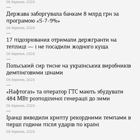
06 березня, 2026
Держава заборгувала банкам 8 млрд грн за
програмою «5-7-9%»
06 березня, 2026
17 підозрюваних отримали держгранти на
теплиці — і не посадили жодного куща
06 березня, 2026
Польський сир тисне на українських виробників
демпінговими цінами
06 березня, 2026
«Нафтогаз» та оператор ГТС мають збудувати
484 МВт розподіленої генерації до зими
06 березня, 2026
Іранці виводили крипту рекордними темпами в
перші години після ударів по країні
06 березня, 2026