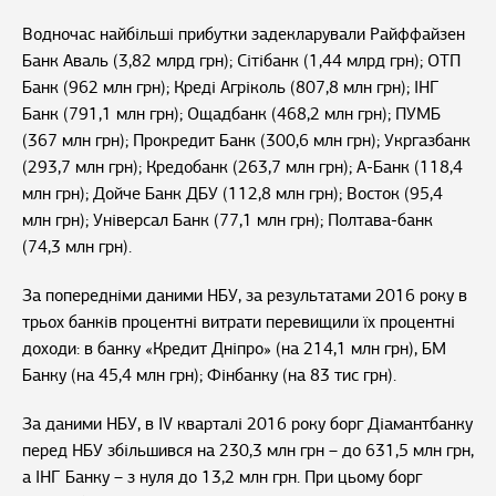
Водночас найбільші прибутки задекларували Райффайзен
Банк Аваль (3,82 млрд грн); Сітібанк (1,44 млрд грн); ОТП
Банк (962 млн грн); Креді Агріколь (807,8 млн грн); ІНГ
Банк (791,1 млн грн); Ощадбанк (468,2 млн грн); ПУМБ
(367 млн грн); Прокредит Банк (300,6 млн грн); Укргазбанк
(293,7 млн грн); Кредобанк (263,7 млн грн); А-Банк (118,4
млн грн); Дойче Банк ДБУ (112,8 млн грн); Восток (95,4
млн грн); Універсал Банк (77,1 млн грн); Полтава-банк
(74,3 млн грн).
За попередніми даними НБУ, за результатами 2016 року в
трьох банків процентні витрати перевищили їх процентні
доходи: в банку «Кредит Дніпро» (на 214,1 млн грн), БМ
Банку (на 45,4 млн грн); Фінбанку (на 83 тис грн).
За даними НБУ, в IV кварталі 2016 року борг Діамантбанку
перед НБУ збільшився на 230,3 млн грн – до 631,5 млн грн,
а ІНГ Банку – з нуля до 13,2 млн грн. При цьому борг