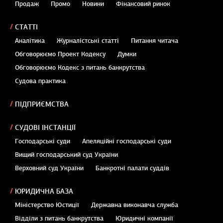
Продаж
Промо
Новини
Фінансовий ринок
СТАТТІ
Аналітика
Журналістські статті
Питання читача
Обговорюємо Проект Кодексу
Думки
Обговорюємо Кодекс з питань банкрутства
Судова практика
ПІДПРИЄМСТВА
СУДОВІ ІНСТАНЦІЇ
Господарські суди
Апеляційні господарські суди
Вищий господарський суд України
Верховний суд України
Банкротні палати суддів
ЮРИДИЧНА БАЗА
Міністерство Юстиції
Державна виконавча служба
Відділи з питань банкрутства
Юридичні компанії