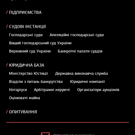
ПІДПРИЄМСТВА
СУДОВІ ІНСТАНЦІЇ
Господарські суди
Апеляційні господарські суди
Вищий господарський суд України
Верховний суд України
Банкротні палати суддів
ЮРИДИЧНА БАЗА
Міністерство Юстиції
Державна виконавча служба
Відділи з питань банкрутства
Юридичні компанії
Нотаріуси
Арбітражні керуючі
Організатори аукціонів
Оцінювачі майна
ОПИТУВАННЯ