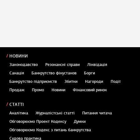
НОВИНИ
Законодавство
Резонансні справи
Ліквідація
Санація
Банкрутство фінустанов
Борги
Банкрутство підприємств
Збитки
Нагороди
Події
Продаж
Промо
Новини
Фінансовий ринок
СТАТТІ
Аналітика
Журналістські статті
Питання читача
Обговорюємо Проект Кодексу
Думки
Обговорюємо Кодекс з питань банкрутства
Судова практика