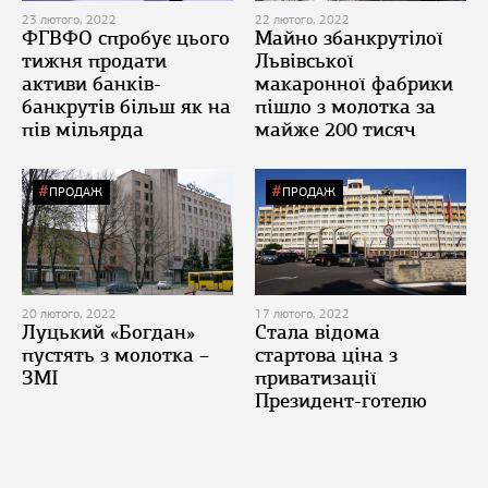
23 лютого, 2022
22 лютого, 2022
ФГВФО спробує цього
Майно збанкрутілої
тижня продати
Львівської
активи банків-
макаронної фабрики
банкрутів більш як на
пішло з молотка за
пів мільярда
майже 200 тисяч
ПРОДАЖ
ПРОДАЖ
20 лютого, 2022
17 лютого, 2022
Луцький «Богдан»
Стала відома
пустять з молотка –
стартова ціна з
ЗМІ
приватизації
Президент-готелю