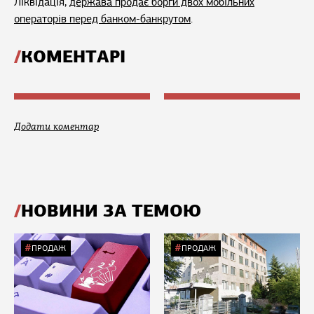
Ліквідація,
держава продає борги двох мобільних
операторів перед банком-банкрутом
.
КОМЕНТАРІ
Додати коментар
НОВИНИ ЗА ТЕМОЮ
ПРОДАЖ
ПРОДАЖ