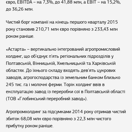
євро, EBITDA – на 7,3%, до 41,88 млн, а EBIT – на 15,2%,
до 36,26 млн.
Чистий борг компанії на кінець першого кварталу 2015
року становив 210,71 млн євро порівняно з 233,43 млн
роком раніше.
«Астарта» – вертикально інтегрований агропромисловий
холдинг, що об'єднує п'ять регіональних підрозділів у
Полтавській, Вінницькій, Хмельницькій та Харківській
областях. До їхнього складу входять дев'ять цукрових
заводів, агрогосподарства із земельним банком близько
245 тис. га і молочні ферми. Торік холдинг ввів в
експлуатацію завод із переробки сої в Полтавській області
(ТОВ «Глобинський переробний завод»).
Агропромхолдинг за підсумками 2014 року отримав чистий
збиток 68,08 млн євро порівняно з 22,3 млн чистого
прибутку роком раніше.