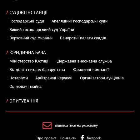
СУДОВІ ІНСТАНЦІЇ
Господарські суди
Апеляційні господарські суди
Вищий господарський суд України
Верховний суд України
Банкротні палати суддів
ЮРИДИЧНА БАЗА
Міністерство Юстиції
Державна виконавча служба
Відділи з питань банкрутства
Юридичні компанії
Нотаріуси
Арбітражні керуючі
Організатори аукціонів
Оцінювачі майна
ОПИТУВАННЯ
підписатися на розсилку
Про проект
Контакти
facebook