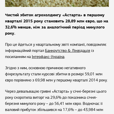
Чистий збиток агрохолдингу «Астарта» в першому
кварталі 2015 року становить 28,89 млн євро, що на
32,6% менше, ніж за аналогічний період минулого
року.
Про це йдеться у квартальному звіті компанії, повідомляє
інформаційний портал
Банкрутство & Ліквідація
із
посиланням на
Інтерфакс-Україна
.
Згідно з ним, основною причиною негативного
фінрезультату стали курсові збитки в розмірі 59,01 млн
євро порівняно з 69,98 млн у першому кварталі 2014 року.
Через девальвацію гривні «Астарта» у січні-березні цього
року скоротила виторг на 29,6% до показника січня-
березня минулого року – до 56,41 млн євро. Водночас її
валовий прибуток збільшився на 17,6% – до 43,984 млн