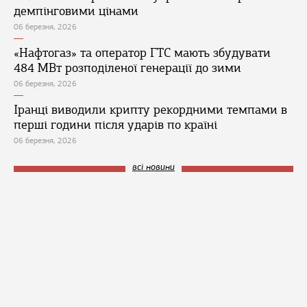
демпінговими цінами
06 березня, 2026
«Нафтогаз» та оператор ГТС мають збудувати
484 МВт розподіленої генерації до зими
06 березня, 2026
Іранці виводили крипту рекордними темпами в
перші години після ударів по країні
06 березня, 2026
всі новини