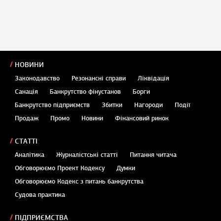
НОВИНИ
Законодавство
Резонансні справи
Ліквідація
Санація
Банкрутство фінустанов
Борги
Банкрутство підприємств
Збитки
Нагороди
Події
Продаж
Промо
Новини
Фінансовий ринок
СТАТТІ
Аналітика
Журналістські статті
Питання читача
Обговорюємо Проект Кодексу
Думки
Обговорюємо Кодекс з питань банкрутства
Судова практика
ПІДПРИЄМСТВА