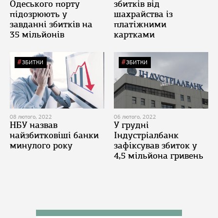
Одеського порту
збитків від
підозрюють у
шахрайства із
завданні збитків на
платіжними
35 мільйонів
картками
ЗБИТКИ
ЗБИТКИ
08 лютого, 2022
06 лютого, 2022
НБУ назвав
У грудні
найзбитковіші банки
Індустріалбанк
минулого року
зафіксував збиток у
4,5 мільйона гривень