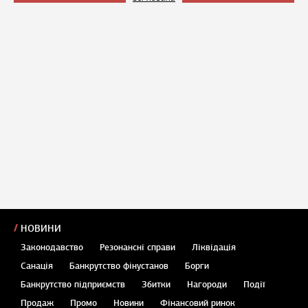
НОВИНИ
Законодавство
Резонансні справи
Ліквідація
Санація
Банкрутство фінустанов
Борги
Банкрутство підприємств
Збитки
Нагороди
Події
Продаж
Промо
Новини
Фінансовий ринок