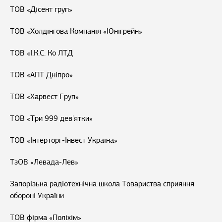
ТОВ «Дісент груп»
ТОВ «Холдінгова Компанія «Юнігрейн»
ТОВ «І.К.С. Ко ЛТД
ТОВ «АПТ Дніпро»
ТОВ «Харвест Груп»
ТОВ «Три 999 дев'ятки»
ТОВ «Інтерторг-Інвест Україна»
ТзОВ «Левада-Лев»
Запорізька радіотехнічна школа Товариства сприяння
обороні України
ТОВ фірма «Поліхім»