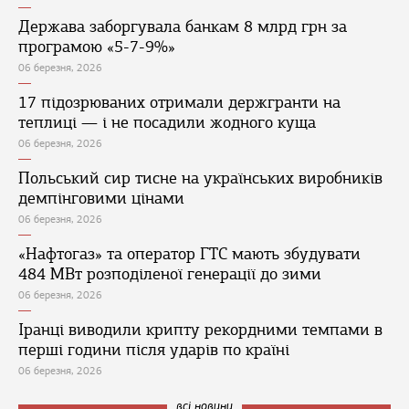
Держава заборгувала банкам 8 млрд грн за
програмою «5-7-9%»
06 березня, 2026
17 підозрюваних отримали держгранти на
теплиці — і не посадили жодного куща
06 березня, 2026
Польський сир тисне на українських виробників
демпінговими цінами
06 березня, 2026
«Нафтогаз» та оператор ГТС мають збудувати
484 МВт розподіленої генерації до зими
06 березня, 2026
Іранці виводили крипту рекордними темпами в
перші години після ударів по країні
06 березня, 2026
всі новини