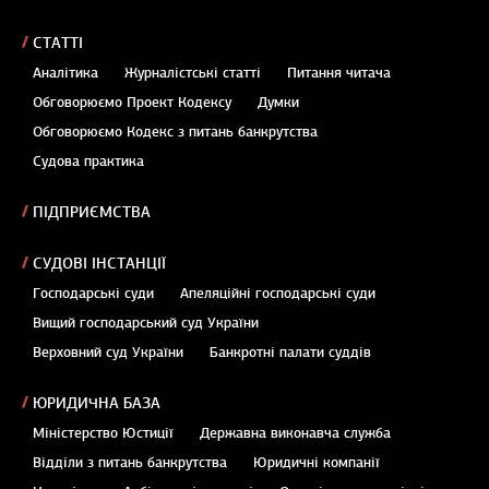
СТАТТІ
Аналітика
Журналістські статті
Питання читача
Обговорюємо Проект Кодексу
Думки
Обговорюємо Кодекс з питань банкрутства
Судова практика
ПІДПРИЄМСТВА
СУДОВІ ІНСТАНЦІЇ
Господарські суди
Апеляційні господарські суди
Вищий господарський суд України
Верховний суд України
Банкротні палати суддів
ЮРИДИЧНА БАЗА
Міністерство Юстиції
Державна виконавча служба
Відділи з питань банкрутства
Юридичні компанії