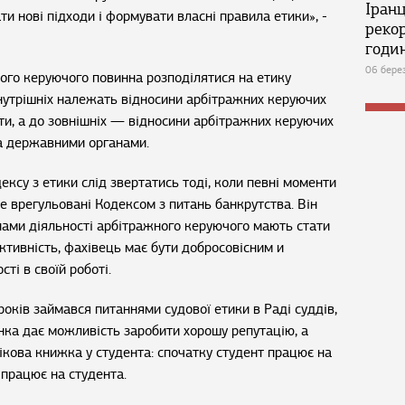
Іран
и нові підходи і формувати власні правила етики», -
реко
годин
06 бере
ого керуючого повинна розподілятися на етику
 внутрішніх належать відносини арбітражних керуючих
кти, а до зовнішніх — відносини арбітражних керуючих
та державними органами.
ксу з етики слід звертатись тоді, коли певні моменти
е врегульовані Кодексом з питань банкрутства. Він
ами діяльності арбітражного керуючого мають стати
єктивність, фахівець має бути добросовісним и
ті в своїй роботі.
оків займався питаннями судової етики в Раді суддів,
нка дає можливість заробити хорошу репутацію, а
ікова книжка у студента: спочатку студент працює на
 працює на студента.