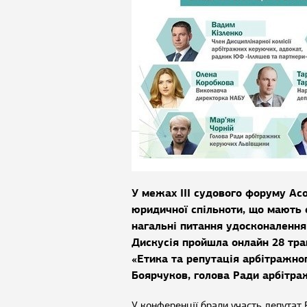
У межах III судового форуму Асо
юридичної спільноти, що мають 
нагальні питання удосконалення
Дискусія пройшла онлайн 28 тра
«Етика та репутація арбітражно
Боярчуков, голова Ради арбітра
У конференції брали участь депутат