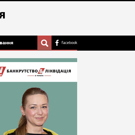
вання
facebook