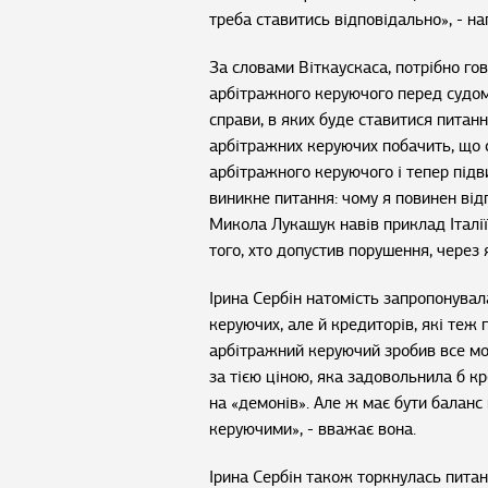
треба ставитись відповідально», - на
За словами Віткаускаса, потрібно го
арбітражного керуючого перед судом 
справи, в яких буде ставитися питан
арбітражних керуючих побачить, що 
арбітражного керуючого і тепер підв
виникне питання: чому я повинен відп
Микола Лукашук навів приклад Італії
того, хто допустив порушення, через 
Ірина Сербін натомість запропонувал
керуючих, але й кредиторів, які теж
арбітражний керуючий зробив все мо
за тією ціною, яка задовольнила б к
на «демонів». Але ж має бути балан
керуючими», - вважає вона.
Ірина Сербін також торкнулась питан