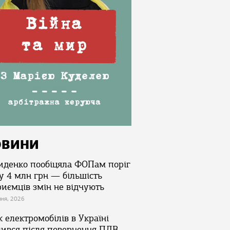
ОВИНИ
иденко пообіцяла ФОПам поріг
у 4 млн грн — більшість
риємців змін не відчують
зня, 2026
 електромобілів в Україні
лився після повернення ПДВ