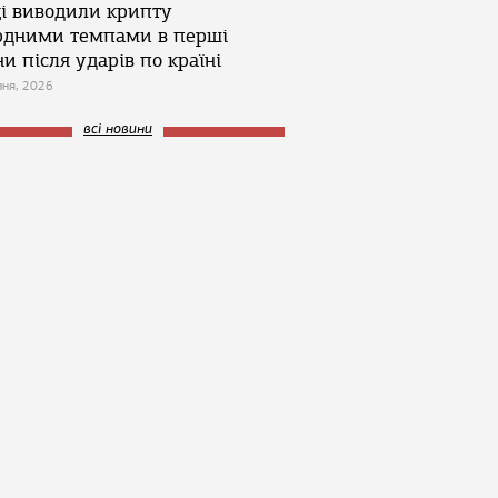
ці виводили крипту
рдними темпами в перші
и після ударів по країні
зня, 2026
всі новини