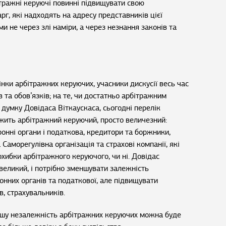
тражні керуючі повинні підвищувати свою
рг, які надходять на адресу представників цієї
ми не через злі наміри, а через незнання законів та
нки арбітражних керуючих, учасники дискусії весь час
 та обов’язків; на те, чи достатньо арбітражним
 думку Довідаса Віткаускаса, сьогодні перелік
лежить арбітражний керуючий, просто величезний:
ронні органи і податкова, кредитори та боржники,
 Саморегулівна організація та страхові компанії, які
охибки арбітражного керуючого, чи ні. Довідас
великий, і потрібно зменшувати залежність
нних органів та податкової, але підвищувати
в, страхувальників.
ільшу незалежність арбітражних керуючих можна буде