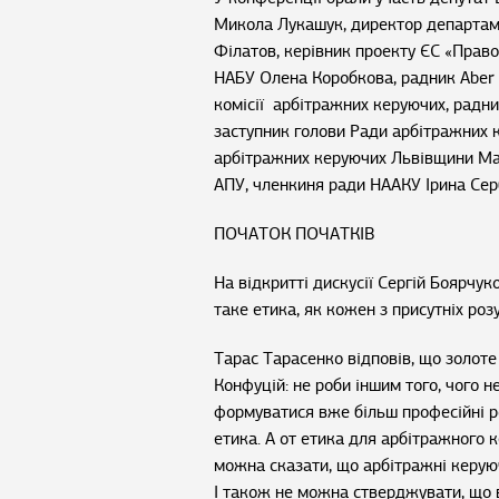
Микола Лукашук, директор департаме
Філатов, керівник проекту ЄС «Право
НАБУ Олена Коробкова, радник Aber
комісії арбітражних керуючих, радн
заступник голови Ради арбітражних 
арбітражних керуючих Львівщини Мар
АПУ, членкиня ради НААКУ Ірина Сер
ПОЧАТОК ПОЧАТКІВ
На відкритті дискусії Сергій Боярчу
таке етика, як кожен з присутніх роз
Тарас Тарасенко відповів, що золот
Конфуцій: не роби іншим того, чого н
формуватися вже більш професійні ро
етика. А от етика для арбітражного к
можна сказати, що арбітражні керую
І також не можна стверджувати, що в