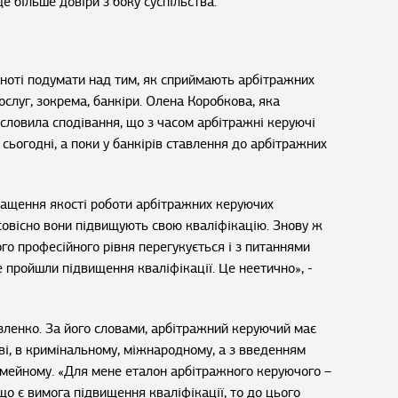
уде більше довіри з боку суспільства.
ьноті подумати над тим, як сприймають арбітражних
послуг, зокрема, банкіри. Олена Коробкова, яка
исловила сподівання, що з часом арбітражні керуючі
 сьогодні, а поки у банкірів ставлення до арбітражних
ащення якості роботи арбітражних керуючих
осовісно вони підвищують свою кваліфікацію. Знову ж
ого професійного рівня перегукується і з питаннями
 пройшли підвищення кваліфікації. Це неетично», -
зленко. За його словами, арбітражний керуючий має
ві, в кримінальному, міжнародному, а з введенням
сімейному. «Для мене еталон арбітражного керуючого –
що є вимога підвищення кваліфікації, то до цього