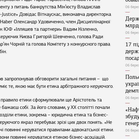
нту з питань банкрутства Мін’юсту Владислав
06 бере
-Justice» Довідас Віткаускас, виконавча директорка
Держ
 Haber Олександр Удовиченко, член Дисциплінарної
млрд
ик ЮФ «Ілляшев та партнери» Вадим Кізленко,
06 бере
керуючих Києва Григорій Шевченко, голова Ради
’ян Чорній та голова Комітету з конкурсного права
17 п
держ
бін.
поса
06 бере
Поль
ков запропонував обговорити загальні питання – що
укра
уміє те, якою має бути етика арбітражного керуючого.
демп
06 бере
е правило етики сформулювали ще Арістотель та
е бажаєш собі. За його словами, у ХХ столітті почали
«Наф
зділи етики, зокрема – юридична етика та бізнес-
збуд
еруючого якраз перебуває зрізі цих двох понять. «Не
генер
чі повинні керуватися правилами адвокатської етики.
06 бере
они повинні керуватися етикою бізнес-асоціацій.