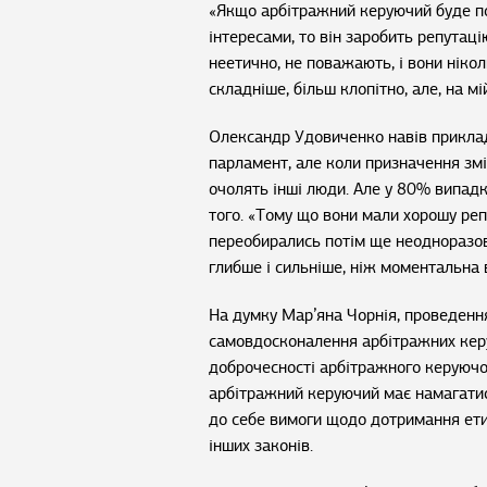
«Якщо арбітражний керуючий буде по
інтересами, то він заробить репутацію
неетично, не поважають, і вони ніко
складніше, більш клопітно, але, на мій
Олександр Удовиченко навів приклад 
парламент, але коли призначення змі
очолять інші люди. Але у 80% випадкі
того. «Тому що вони мали хорошу репу
переобирались потім ще неодноразово
глибше і сильніше, ніж моментальна в
На думку Мар’яна Чорнія, проведення
самовдосконалення арбітражних керу
доброчесності арбітражного керуючог
арбітражний керуючий має намагатис
до себе вимоги щодо дотримання ети
інших законів.