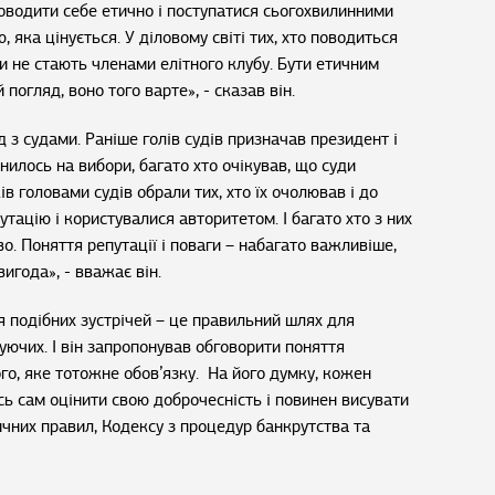
водити себе етично і поступатися сьогохвилинними
, яка цінується. У діловому світі тих, хто поводиться
ли не стають членами елітного клубу. Бути етичним
 погляд, воно того варте», - сказав він.
з судами. Раніше голів судів призначав президент і
нилось на вибори, багато хто очікував, що суди
в головами судів обрали тих, хто їх очолював і до
тацію і користувалися авторитетом. І багато хто з них
. Поняття репутації і поваги – набагато важливіше,
игода», - вважає він.
 подібних зустрічей – це правильний шлях для
ючих. І він запропонував обговорити поняття
о, яке тотожне обов’язку. На його думку, кожен
ь сам оцінити свою доброчесність і повинен висувати
чних правил, Кодексу з процедур банкрутства та