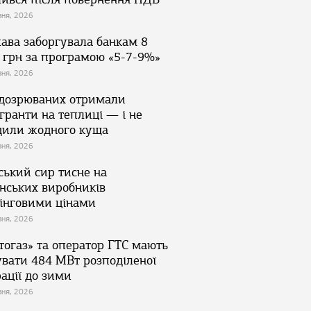
зня, 2026
ава заборгувала банкам 8
 грн за програмою «5-7-9%»
зня, 2026
ідозрюваних отримали
гранти на теплиці — і не
дили жодного куща
зня, 2026
ський сир тисне на
їнських виробників
інговими цінами
зня, 2026
тогаз» та оператор ГТС мають
увати 484 МВт розподіленої
ації до зими
зня, 2026