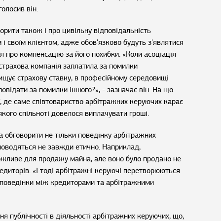
голосив він.
ворити також і про цивільну відповідальність
і своїм клієнтом, адже обов'язково будуть з'являтися
ня про компенсацію за його похибки. «Коли асоціація
страхова компанія заплатила за помилки
ищує страхову ставку, в професійному середовищі
овідати за помилки іншого?», - зазначає він. На що
, де саме співтовариство арбітражних керуючих карає
якого спільноті довелося виплачувати гроші.
а обговорити не тільки поведінку арбітражних
 поводяться не завжди етично. Наприклад,
жливе для продажу майна, але воно було продано не
редиторів. «І тоді арбітражні керуючі перетворюються
с поведінки між кредиторами та арбітражними
ня публічності в діяльності арбітражних керуючих, що,