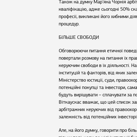
Також на думку Мар’яна Чорнія арбі
кваліфікацію, адже сьогодні 50% ска
професії, викликані його хибними дія
процедур.
БІЛЬШЕ СВОБОДИ
Обговорюючи питання етичної поведі
повертали розмову на питання їх прав
керуючим свободи в їх діяльності. На
інституцій та факторів, від яких за
Міністерство юстиції, суди, правоохо
потенційні покупці та інвестори, сама
будуть вирішувати – сплачувати за п
Віткаускас вважає, що цей список за
арбітражних керуючих від правоохоро
залежність від потенційних інвесторі
Але, на його думку, говорити про б