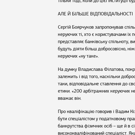
тільки тоді, коли до цієї інституції б
АЛЕ Й БІЛЬШЕ ВІДПОВІДАЛЬНОСТІ
Сергій Боярчуков запропонував спіл
керуючих ті, хто є користувачами їх 
представляє банківську спільноту, в
будуть діяти більш добросовісно, ніж
керуючих «ну таке».
На думку Владислава Філатова, покр
залежить і від того, наскільки добр
таки, відповідальне ставлення до св
етики. «200 арбітражних керуючих не
вважає він.
Про кваліфікацію говорив і Вадим Кі
бути спеціалістом у податковому пра
банкрутства фізичних осіб – ще й в 
висококваліфікований спеціаліст. Як