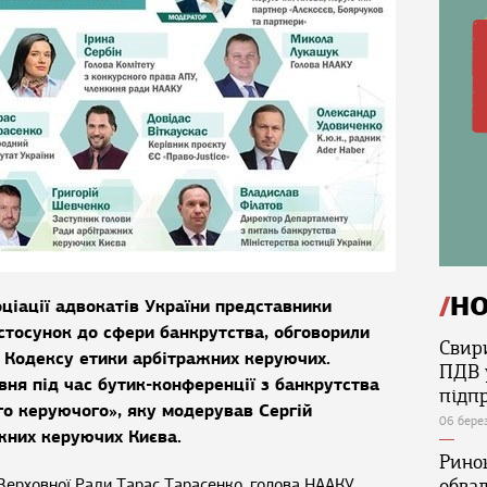
Н
ціації адвокатів України представники
стосунок до сфери банкрутства, обговорили
Свир
 Кодексу етики арбітражних керуючих.
ПДВ 
вня під час бутик-конференції з банкрутства
підп
го керуючого», яку модерував Сергій
06 бере
жних керуючих Києва.
Ринок
 Верховної Ради Тарас Тарасенко, голова НААКУ
обва