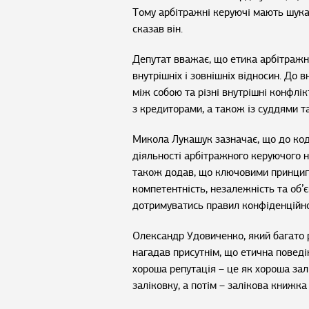
Тому арбітражні керуючі мають шукат
сказав він.
Депутат вважає, що етика арбітражн
внутрішніх і зовнішніх відносин. До
між собою та різні внутрішні конфлі
з кредиторами, а також із суддями 
Микола Лукашук зазначає, що до коде
діяльності арбітражного керуючого н
також додав, що ключовими принцип
компетентність, незалежність та об’
дотримуватись правил конфіденційнос
Олександр Удовиченко, який багато р
нагадав присутнім, що етична поведі
хороша репутація – це як хороша зал
заліковку, а потім – залікова книжка