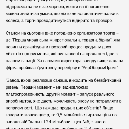
підприємства не є захмарною, кошти на її погашення
можна знайти за умови, що ніхто не вставлятиме палки в
колеса, а торги проводитимуться відкрито та прозоро.
Станом на сьогодні вже погоджено організатора торгів –
це "Перша українська міжрегіональна товарна біржа", яка
повинна організувати прозорий процес продажу двох
об’єктів підприємства, які виставлені на продаж згідно з
планом санації. За словами директора заводу вищезгадана
фірма пройшла ґрунтовну перевірку в "УкрОборомПромі".
"Завод, вході реалізації санації, виходить на беззбитковий
рівень. Перший момент – ми відновлюємо
платоспроможність, другий момент – запуск реального
виробництва, яке дасть можливість знову не потрапляти в
неприємності. Що нам дає продаж цих об’єктів? Якщо
говорити мовою цифр, то 9,5 мільйонів стартова ціна по
заводській їдальні і 24 мільйони - цех №6, з якого
обладнання було демонтовано близько 2-3 років тому,