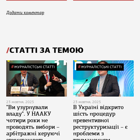
Додати коментар
СТАТТІ ЗА ТЕМОЮ
ЖУРНАЛІСТСЬКІ СТАТТІ
ЖУРНАЛІСТСЬКІ СТАТТІ
23 жовтня, 2025
23 жовтня, 2025
"Ви узурпували
В Україні відкрито
владу". У НААКУ
шість процедур
чотири роки не
превентивної
проводять вибори –
реструктуризації – є
арбітражні керуючі
проблеми з