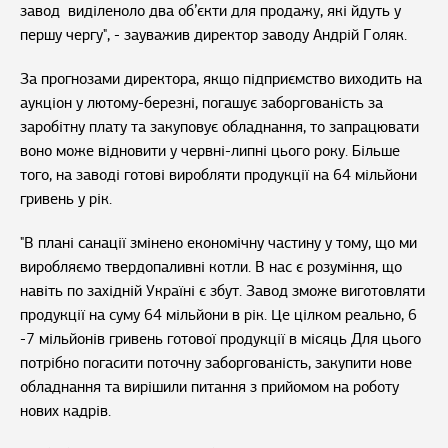
завод виділеноло два об’єкти для продажу, які йдуть у
першу чергу", - зауважив директор заводу Андрій Голяк.
За прогнозами директора, якщо підприємство виходить на
аукціон у лютому-березні, погашує заборгованість за
заробітну плату та закуповує обладнання, то запрацювати
воно може відновити у червні-липні цього року. Більше
того, на заводі готові виробляти продукції на 64 мільйони
гривень у рік.
"В плані санації змінено економічну частину у тому, що ми
виробляємо твердопаливні котли. В нас є розуміння, що
навіть по західній Україні є збут. Завод зможе виготовляти
продукції на суму 64 мільйони в рік. Це цілком реально, 6
-7 мільйонів гривень готової продукції в місяць Для цього
потрібно погасити поточну заборгованість, закупити нове
обладнання та вирішили питання з прийомом на роботу
нових кадрів.