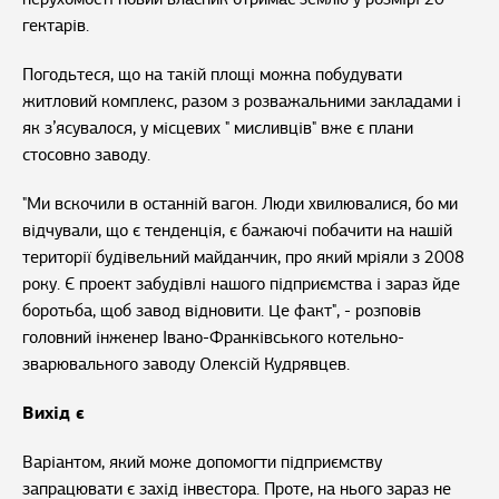
гектарів.
Погодьтеся, що на такій площі можна побудувати
житловий комплекс, разом з розважальними закладами і
як з’ясувалося, у місцевих " мисливців" вже є плани
стосовно заводу.
"Ми вскочили в останній вагон. Люди хвилювалися, бо ми
відчували, що є тенденція, є бажаючі побачити на нашій
території будівельний майданчик, про який мріяли з 2008
року. Є проект забудівлі нашого підприємства і зараз йде
боротьба, щоб завод відновити. Це факт", - розповів
головний інженер Івано-Франківського котельно-
зварювального заводу Олексій Кудрявцев.
Вихід є
Варіантом, який може допомогти підприємству
запрацювати є захід інвестора. Проте, на нього зараз не