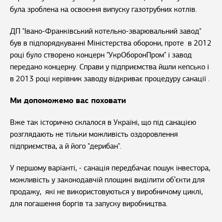
була зроблена на освоєння випуску газотрубних котлів.
ДП "Івано-Франківський котельно-зварювальний завод"
був в підпорядкуванні Міністерства оборони, проте в 2012
році було створено концерн "УкрОборонПром" і завод
передано концерну. Справи у підприємства йшли кепсько і
в 2013 році керівник заводу відкриває процедуру санації .
Ми допоможемо вас поховати
Вже так історично склалося в Україні, що під санацією
розглядають не тільки можливість оздоровлення
підприємства, а й його "дерибан".
У першому варіанті, - санація передбачає пошук інвестора,
можливість у законодавчій площині виділити об’єкти для
продажу, які не використовуються у виробничому циклі,
для погашення боргів та запуску виробництва.