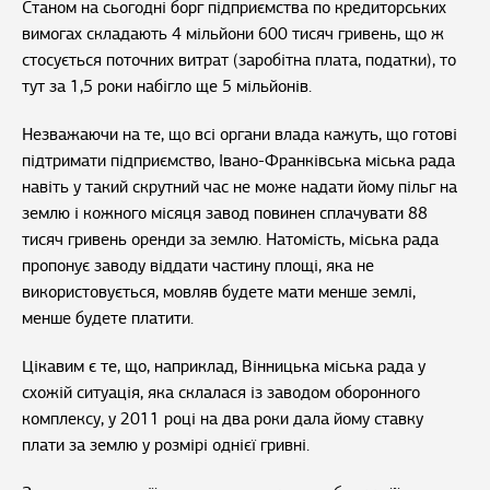
Станом на сьогодні борг підприємства по кредиторських
вимогах складають 4 мільйони 600 тисяч гривень, що ж
стосується поточних витрат (заробітна плата, податки), то
тут за 1,5 роки набігло ще 5 мільйонів.
Незважаючи на те, що всі органи влада кажуть, що готові
підтримати підприємство, Івано-Франківська міська рада
навіть у такий скрутний час не може надати йому пільг на
землю і кожного місяця завод повинен сплачувати 88
тисяч гривень оренди за землю. Натомість, міська рада
пропонує заводу віддати частину площі, яка не
використовується, мовляв будете мати менше землі,
менше будете платити.
Цікавим є те, що, наприклад, Вінницька міська рада у
схожій ситуація, яка склалася із заводом оборонного
комплексу, у 2011 році на два роки дала йому ставку
плати за землю у розмірі однієї гривні.