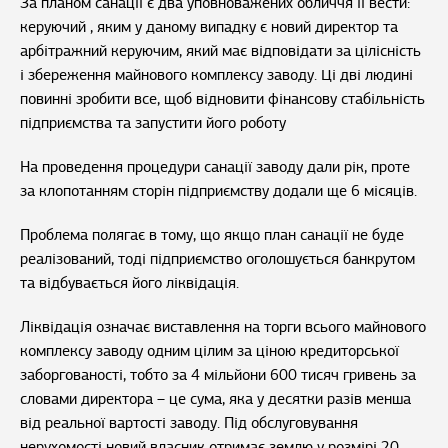
За планом санації є два уповноважених обличчя її вести:
керуючий , яким у даному випадку є новий директор та
арбітражний керуючим, який має відповідати за цілісність
і збереження майнового комплексу заводу. Ці дві людині
повинні зробити все, щоб відновити фінансову стабільність
підприємства та запустити його роботу
На проведення процедури санації заводу дали рік, проте
за клопотанням сторін підприємству додали ще 6 місяців.
Проблема полягає в тому, що якщо план санації не буде
реалізований, тоді підприємство оголошується банкрутом
та відбувається його ліквідація.
Ліквідація означає виставлення на торги всього майнового
комплексу заводу одним цілим за ціною кредиторської
заборгованості, тобто за 4 мільйони 600 тисяч гривень за
словами директора – це сума, яка у десятки разів менша
від реальної вартості заводу. Під обслуговування
нерухомості новий власник отримає землю у розмірі 20