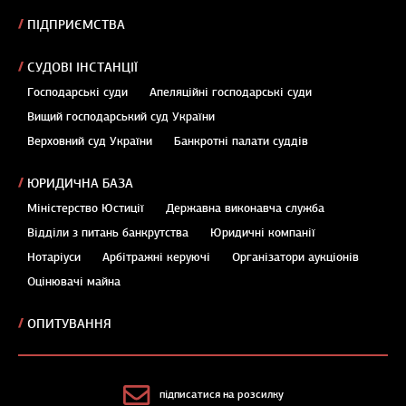
ПІДПРИЄМСТВА
СУДОВІ ІНСТАНЦІЇ
Господарські суди
Апеляційні господарські суди
Вищий господарський суд України
Верховний суд України
Банкротні палати суддів
ЮРИДИЧНА БАЗА
Міністерство Юстиції
Державна виконавча служба
Відділи з питань банкрутства
Юридичні компанії
Нотаріуси
Арбітражні керуючі
Організатори аукціонів
Оцінювачі майна
ОПИТУВАННЯ
підписатися на розсилку