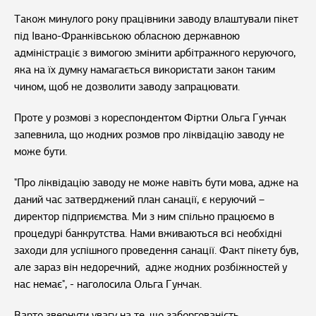
Також минулого року працівники заводу влаштували пікет
під Івано-Франківською обласною державною
адміністраціє з вимогою змінити арбітражного керуючого,
яка на їх думку намагається використати закон таким
чином, щоб не дозволити заводу запрацювати.
Проте у розмові з кореспондентом Фіртки Ольга Гунчак
запевнила, що жодних розмов про ліквідацію заводу не
може бути.
"Про ліквідацію заводу не може навіть бути мова, адже на
даний час затверджений план санації, є керуючий –
директор підприємства. Ми з ним спільно працюємо в
процедурі банкрутства. Нами вживаються всі необхідні
заходи для успішного проведення санації. Факт пікету був,
але зараз він недоречний, адже жодних розбіжностей у
нас немає", - наголосила Ольга Гунчак.
Варто звернути увагу на те, що заборгованість