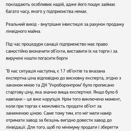
покладають особливих надій, адже його пошук займає
багато часу, якого у підприємства немає.
Реальний вихід - внутрішня інвестиція за рахунок продажу
ліквідного майна.
Під час процедури санації підприємство має право
самостійно визначити об’єкти, виставити їх на торги і за
виручені кошти погасити борги
"В нас ситуація наступна, є 17 об’єктів та вказана
експертна ціна відповідно до висновку експерта, згідно з
законом мною та ДК "Укроборонпром" було прописано
стартову ціну, яка значно вища експертної. Якщо було б
навпаки – це вже корупція. Крім того виключено момент,
коли при торгах є можливість продати об’єкт за
заниженою ціною. Саме тому тим, хто міг мати намір
отримати завод за безцінь вигідно довести завод до
ліквідації. Для того, щоб по мінімуму продати і зберегти