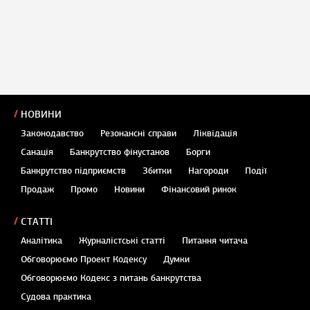
НОВИНИ
Законодавство
Резонансні справи
Ліквідація
Санація
Банкрутство фінустанов
Борги
Банкрутство підприємств
Збитки
Нагороди
Події
Продаж
Промо
Новини
Фінансовий ринок
СТАТТІ
Аналітика
Журналістські статті
Питання читача
Обговорюємо Проект Кодексу
Думки
Обговорюємо Кодекс з питань банкрутства
Судова практика