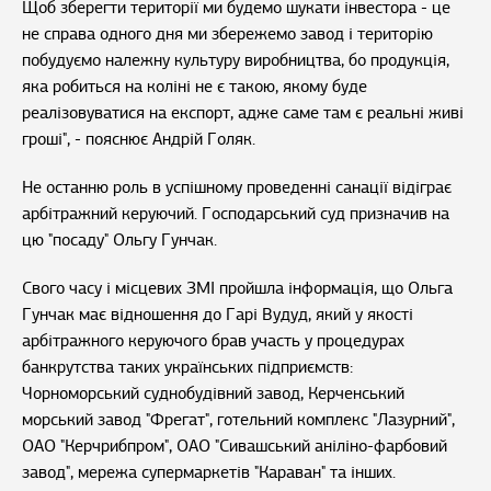
Щоб зберегти території ми будемо шукати інвестора - це
не справа одного дня ми збережемо завод і територію
побудуємо належну культуру виробництва, бо продукція,
яка робиться на коліні не є такою, якому буде
реалізовуватися на експорт, адже саме там є реальні живі
гроші", - пояснює Андрій Голяк.
Не останню роль в успішному проведенні санації відіграє
арбітражний керуючий. Господарський суд призначив на
цю "посаду" Ольгу Гунчак.
Свого часу і місцевих ЗМІ пройшла інформація, що Ольга
Гунчак має відношення до Гарі Вудуд, який у якості
арбітражного керуючого брав участь у процедурах
банкрутства таких українських підприємств:
Чорноморський суднобудівний завод, Керченський
морський завод "Фрегат", готельний комплекс "Лазурний",
ОАО "Керчрибпром", ОАО "Сивашський аніліно-фарбовий
завод", мережа супермаркетів "Караван" та інших.