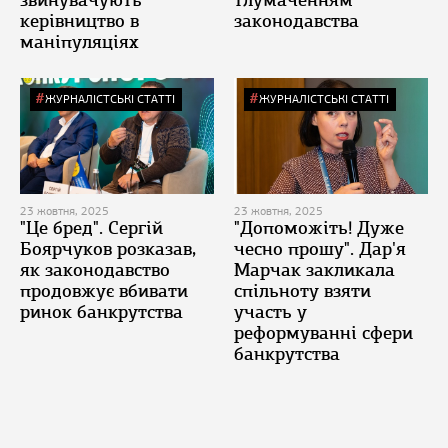
звинувачують
тлумаченням
керівництво в
законодавства
маніпуляціях
ЖУРНАЛІСТСЬКІ СТАТТІ
ЖУРНАЛІСТСЬКІ СТАТТІ
23 жовтня, 2025
23 жовтня, 2025
"Це бред". Сергій
"Допоможіть! Дуже
Боярчуков розказав,
чесно прошу". Дар'я
як законодавство
Марчак закликала
продовжує вбивати
спільноту взяти
ринок банкрутства
участь у
реформуванні сфери
банкрутства