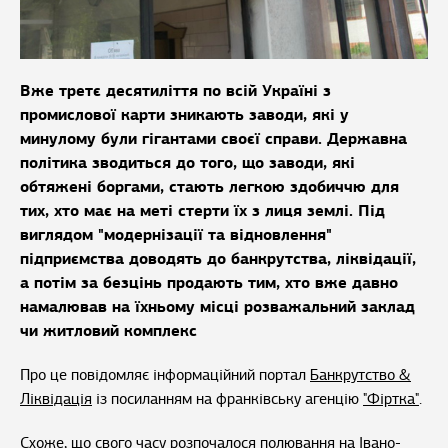
Вже третє десятиліття по всій Україні з
промислової карти зникають заводи, які у
минулому були гігантами своєї справи. Державна
політика зводиться до того, що заводи, які
обтяжені боргами, стають легкою здобиччю для
тих, хто має на меті стерти їх з лиця землі. Під
виглядом "модернізації та відновлення"
підприємства доводять до банкрутства, ліквідації,
а потім за безцінь продають тим, хто вже давно
намалював на їхньому місці розважальний заклад
чи житловий комплекс
Про це повідомляє інформаційний портал
Банкрутство &
Ліквідація
із посиланням на франківську агенцію
"Фіртка"
.
Схоже, що свого часу розпочалося полювання на Івано-