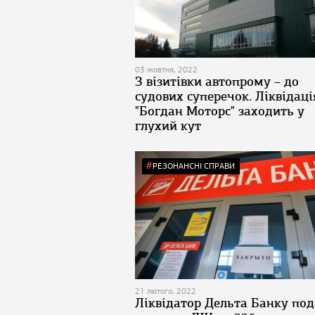
03 жовтня, 2022
З візитівки автопрому – до
судових суперечок. Ліквідаці
"Богдан Моторс" заходить у
глухий кут
РЕЗОНАНСНІ СПРАВИ
21 лютого, 2022
Ліквідатор Дельта Банку под