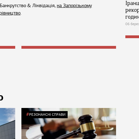
Іран
Банкрутство & Ліквідація,
на Запорізькому
реко
ерівництво
.
годин
06 бере
Ю
РЕЗОНАНСНІ СПРАВИ