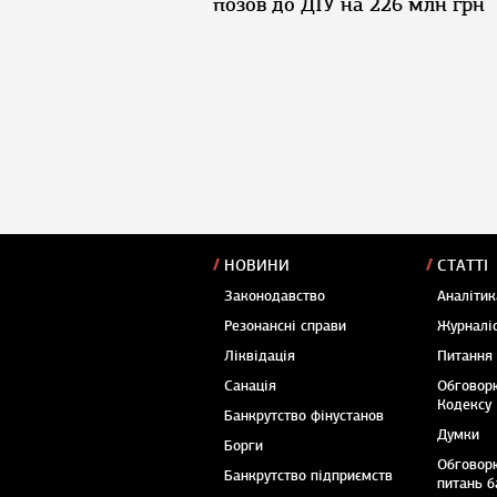
позов до ДІУ на 226 млн грн
НОВИНИ
СТАТТІ
Законодавство
Аналітик
Резонансні справи
Журналіс
Ліквідація
Питання
Санація
Обговор
Кодексу
Банкрутство фінустанов
Думки
Борги
Обговор
Банкрутство підприємств
питань б