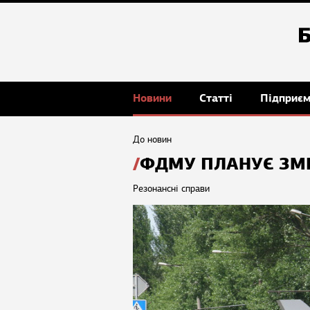
Новини
Статті
Підприє
До новин
ФДМУ ПЛАНУЄ ЗМІ
Резонансні справи