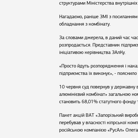
структурами Міністерства внутрішніх
Нагадаємо, раніше ЗМІ з посиланням
обладнання з комбінату.
За словами джерела, в даний час ча
розпродається. Представник підприє
ініціативою керівництва ЗАлКу.
«Просто йдуть розпорядження і накази
підприємства їх виконує», - пояснило
10 червня суд повернув у державну 
алюмінієвий комбінат» загальною но
становить 68,01% статутного фонду 
Пакет акцій ВАТ «Запорізький виробн
перебував у власності кіпрської компа
російською компанією «РусАл» Олега