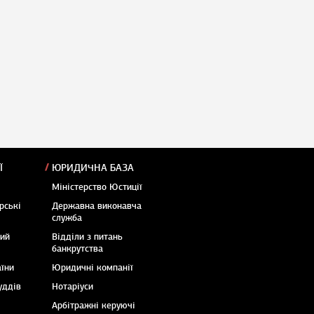
Ї
ЮРИДИЧНА БАЗА
Міністерство Юстиції
рські
Державна виконавча
служба
кий
Відділи з питань
банкрутства
аїни
Юридичні компанії
уддів
Нотаріуси
Арбітражні керуючі