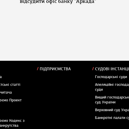
відсудити офіс банку "Аркада"
ПІДПРИЄМСТВА
СУДОВІ ІНСТАНЦІ
а
Господарські суди
тські статті
Апеляційні господа
суди
 читача
Вищий господарсь
юємо Проект
суд України
Верховний суд Укр
Банкротні палати с
юємо Кодекс з
анкрутства