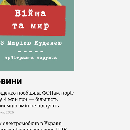
ОВИНИ
иденко пообіцяла ФОПам поріг
у 4 млн грн — більшість
риємців змін не відчують
зня, 2026
 електромобілів в Україні
лився після повернення ПДВ