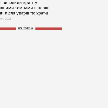
ці виводили крипту
рдними темпами в перші
и після ударів по країні
зня, 2026
всі новини