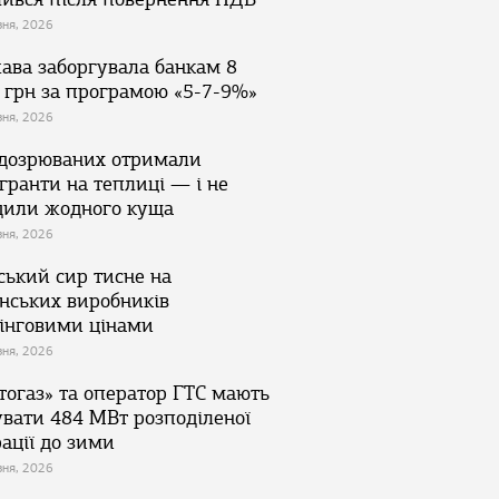
зня, 2026
ава заборгувала банкам 8
 грн за програмою «5-7-9%»
зня, 2026
ідозрюваних отримали
гранти на теплиці — і не
дили жодного куща
зня, 2026
ський сир тисне на
їнських виробників
інговими цінами
зня, 2026
тогаз» та оператор ГТС мають
увати 484 МВт розподіленої
ації до зими
зня, 2026