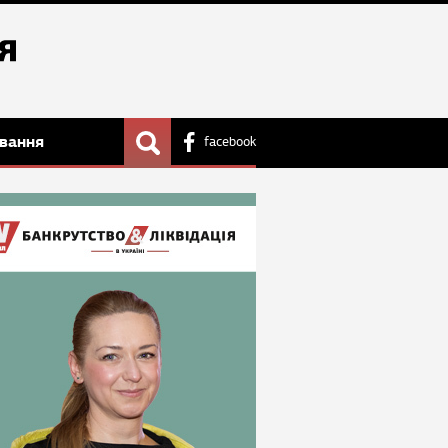
вання
facebook