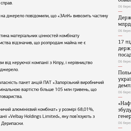
 справ.
06 бере
 на джерело повідомили, що «ЗАлК» вивозить частину
Держ
млрд
06 бере
стина матеріальних цінностей комбінату
17 п
мства відзначив, що розпродаж майна не є
держ
поса
06 бере
 від керуючої компанії з Кіпру, і керівництво
 джерело.
Поль
укра
власність пакет акцій ПАТ «Запорізький виробничий
демп
мінальною вартістю більше 105 млн гривень, що
06 бере
товариства.
«Наф
ичий алюмінієвий комбінат» у розмірі 68,01%,
збуд
генер
нії «Velbay Holdings Limited», яку пов’язують з
 Дерипаски.
06 бере