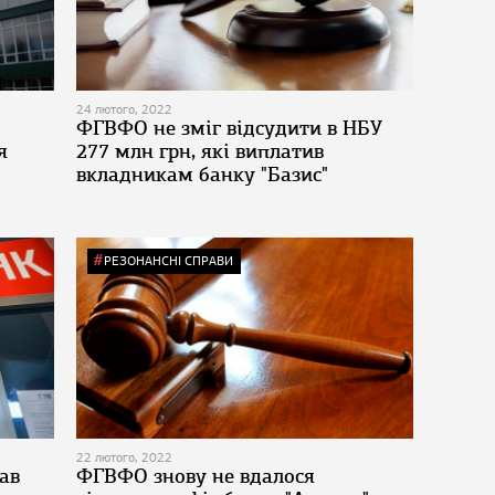
24 лютого, 2022
ФГВФО не зміг відсудити в НБУ
я
277 млн грн, які виплатив
вкладникам банку "Базис"
РЕЗОНАНСНІ СПРАВИ
22 лютого, 2022
ав
ФГВФО знову не вдалося