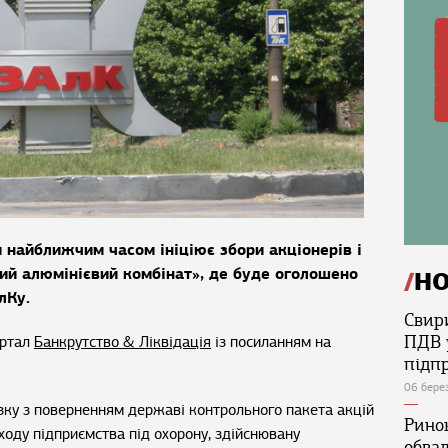
найближчим часом ініціює збори акціонерів і
ий алюмінієвий комбінат», де буде оголошено
Н
лКу.
Свир
ПДВ 
ортал
Банкрутство & Ліквідація
із посиланням на
підп
06 бере
язку з поверненням державі контрольного пакета акцій
Ринок
ходу підприємства під охорону, здійснювану
обва