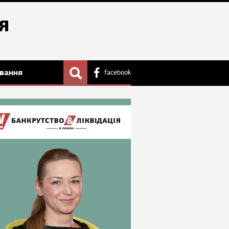
вання
facebook