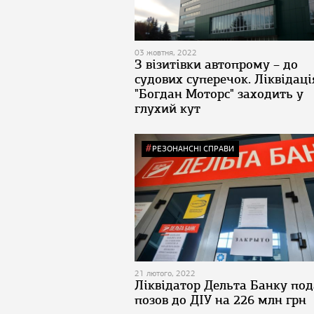
03 жовтня, 2022
З візитівки автопрому – до
судових суперечок. Ліквідаці
"Богдан Моторс" заходить у
глухий кут
РЕЗОНАНСНІ СПРАВИ
21 лютого, 2022
Ліквідатор Дельта Банку под
позов до ДІУ на 226 млн грн