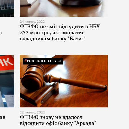
24 лютого, 2022
ФГВФО не зміг відсудити в НБУ
я
277 млн грн, які виплатив
вкладникам банку "Базис"
РЕЗОНАНСНІ СПРАВИ
22 лютого, 2022
ав
ФГВФО знову не вдалося
відсудити офіс банку "Аркада"