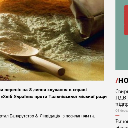
Н
 переніс на 8 липня слухання в справі
Свир
«Хліб України» проти Тальнівської міської ради
ПДВ 
підп
06 бере
ортал
Банкрутство & Ліквідація
із посиланням на
Ринок
обва