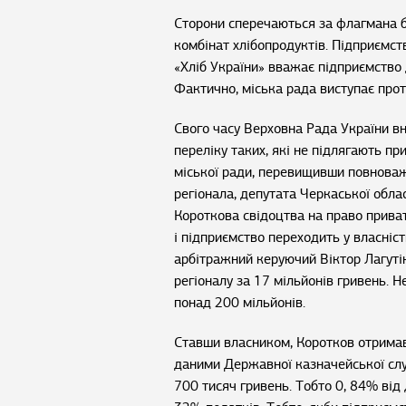
Сторони сперечаються за флагмана 
комбінат хлібопродуктів. Підприємс
«Хліб України» вважає підприємство
Фактично, міська рада виступає прот
Свого часу Верховна Рада України вн
переліку таких, які не підлягають пр
міської ради, перевищивши повноваж
регіонала, депутата Черкаської обл
Короткова свідоцтва на право приват
і підприємство переходить у власніс
арбітражний керуючий Віктор Лагутін
регіоналу за 17 мільйонів гривень. 
понад 200 мільйонів.
Ставши власником, Коротков отримав
даними Державної казначейської служ
700 тисяч гривень. Тобто 0, 84% від