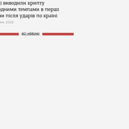
ці виводили крипту
рдними темпами в перші
и після ударів по країні
зня, 2026
всі новини