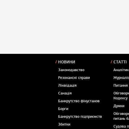
НОВИНИ
СТАТТІ
Законодавство
Аналітик
Резонансні справи
Журналіс
Ліквідація
Питання
Санація
Обговор
Кодексу
Банкрутство фінустанов
Думки
Борги
Обговор
Банкрутство підприємств
питань б
Збитки
Судова 