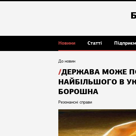
Новини
Статті
Підприє
До новин
ДЕРЖАВА МОЖЕ П
НАЙБІЛЬШОГО В УК
БОРОШНА
Резонансні справи