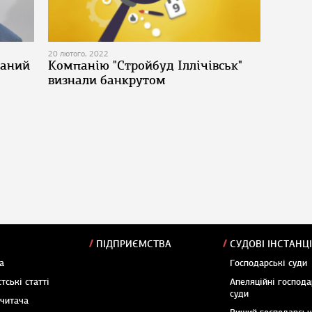
20 лютого, 2022
заний
Компанію "Стройбуд Іллічівськ"
визнали банкрутом
ПІДПРИЄМСТВА
СУДОВІ ІНСТАНЦІ
а
Господарські суди
тські статті
Апеляційні господа
суди
 читача