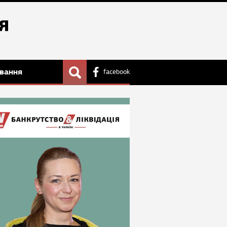
вання
facebook