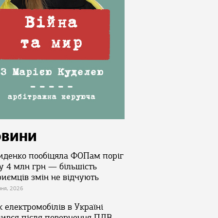
ОВИНИ
иденко пообіцяла ФОПам поріг
у 4 млн грн — більшість
риємців змін не відчують
зня, 2026
 електромобілів в Україні
лився після повернення ПДВ