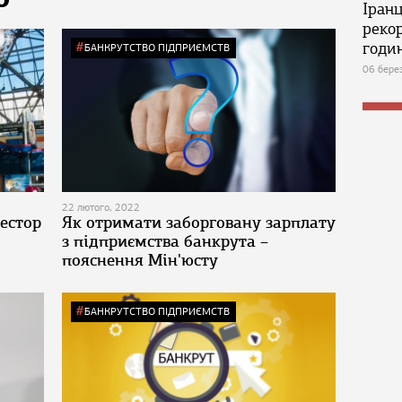
Ю
Іран
реко
годин
БАНКРУТСТВО ПІДПРИЄМСТВ
06 бере
22 лютого, 2022
естор
Як отримати заборговану зарплату
з підприємства банкрута –
пояснення Мін'юсту
БАНКРУТСТВО ПІДПРИЄМСТВ