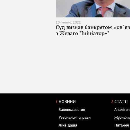
20 лютого, 2022
Суд визнав банкрутом пов`я
з Жеваго "Ініціатор+"
НОВИНИ
СТАТТІ
Законодавство
Аналітик
Резонансні справи
Журналіс
Ліквідація
Питання