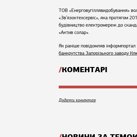
ТОВ «Енерговугіллявидобування» вол
«Зв’язоктехсервіс», яка протягом 2
будівництво електромереж до сканд
«Актив солар».
Як раніше повідомляв інформпортал 
банкрутства Запорізького заводу Кл
КОМЕНТАРІ
Додати коментар