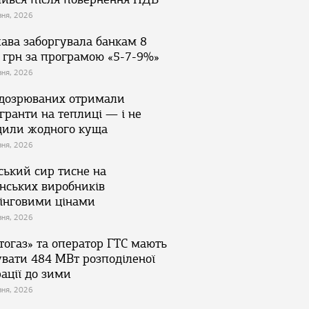
зня, 2026
ава заборгувала банкам 8
 грн за програмою «5-7-9%»
зня, 2026
ідозрюваних отримали
гранти на теплиці — і не
дили жодного куща
зня, 2026
ський сир тисне на
їнських виробників
інговими цінами
зня, 2026
тогаз» та оператор ГТС мають
увати 484 МВт розподіленої
ації до зими
зня, 2026