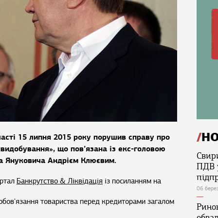
Н
ласті 15 липня 2015 року порушив справу про
видобування», що пов’язана із екс-головою
Свир
ра Януковича Андрієм Клюєвим.
ПДВ 
підп
ортал
Банкрутство & Ліквідація
із посиланням на
06 бере
зобов'язання товариства перед кредиторами загалом
Ринок
обва