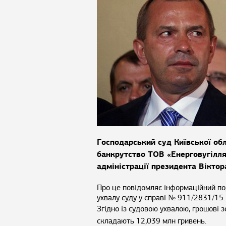
Господарський суд Київської об
банкрутство ТОВ «Енерговугілля
адміністрації президента Вікто
Про це повідомляє інформаційний п
ухвалу суду у справі № 911/2831/15.
Згідно із судовою ухвалою, грошові 
складають 12,039 млн гривень.