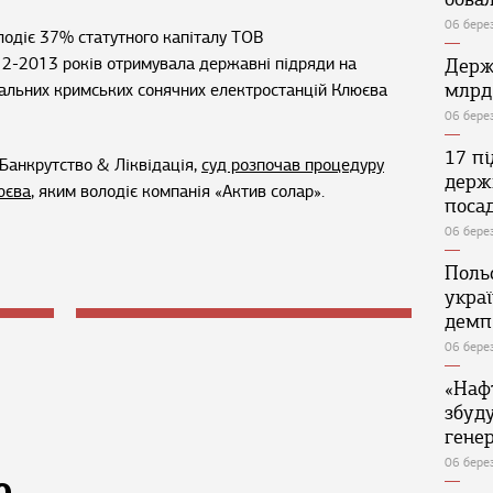
06 бере
одіє 37% статутного капіталу ТОВ
012-2013 років отримувала державні підряди на
Держ
млрд
альних кримських сонячних електростанцій Клюєва
06 бере
17 п
Банкрутство & Ліквідація,
суд розпочав процедуру
держ
юєва
, яким володіє компанія «Актив солар».
поса
06 бере
Поль
укра
демп
06 бере
«Наф
збуд
генер
06 бере