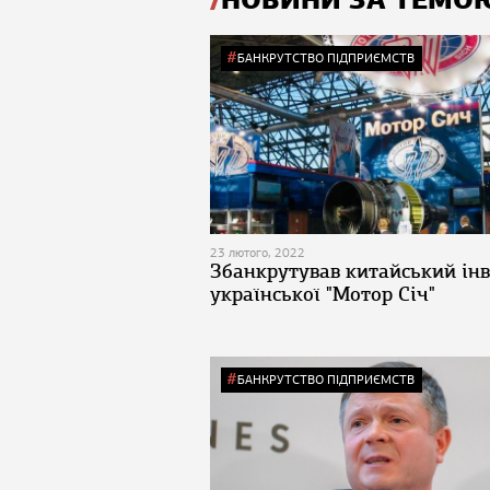
НОВИНИ ЗА ТЕМО
БАНКРУТСТВО ПІДПРИЄМСТВ
23 лютого, 2022
Збанкрутував китайський інв
української "Мотор Січ"
БАНКРУТСТВО ПІДПРИЄМСТВ