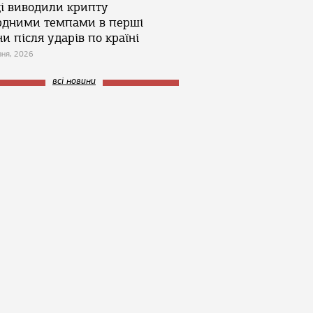
ці виводили крипту
рдними темпами в перші
и після ударів по країні
зня, 2026
всі новини