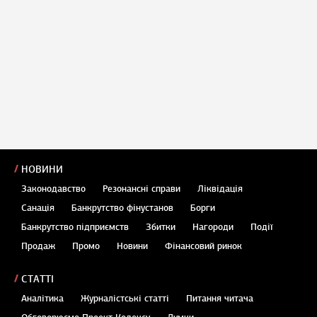
НОВИНИ
Законодавство
Резонансні справи
Ліквідація
Санація
Банкрутство фінустанов
Борги
Банкрутство підприємств
Збитки
Нагороди
Події
Продаж
Промо
Новини
Фінансовий ринок
СТАТТІ
Аналітика
Журналістські статті
Питання читача