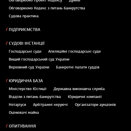
Обговорюємо Проект Кодексу
Думки
Обговорюємо Кодекс з питань банкрутства
Судова практика
ПІДПРИЄМСТВА
СУДОВІ ІНСТАНЦІЇ
Господарські суди
Апеляційні господарські суди
Вищий господарський суд України
Верховний суд України
Банкротні палати суддів
ЮРИДИЧНА БАЗА
Міністерство Юстиції
Державна виконавча служба
Відділи з питань банкрутства
Юридичні компанії
Нотаріуси
Арбітражні керуючі
Організатори аукціонів
Оцінювачі майна
ОПИТУВАННЯ