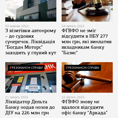
03 жовтня, 2022
24 лютого, 2022
З візитівки автопрому
ФГВФО не зміг
– до судових
відсудити в НБУ 277
суперечок. Ліквідація
млн грн, які виплатив
"Богдан Моторс"
вкладникам банку
заходить у глухий кут
"Базис"
РЕЗОНАНСНІ СПРАВИ
РЕЗОНАНСНІ СПРАВИ
21 лютого, 2022
22 лютого, 2022
Ліквідатор Дельта
ФГВФО знову не
Банку подав позов до
вдалося відсудити
ДІУ на 226 млн грн
офіс банку "Аркада"