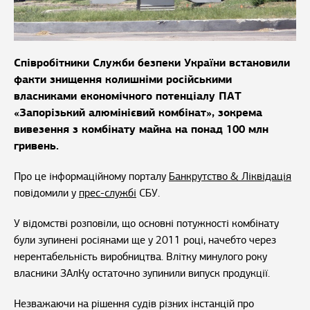
Співробітники Служби безпеки України встановили
факти знищення колишніми російськими
власниками економічного потенціалу ПАТ
«Запорізький алюмінієвий комбінат», зокрема
вивезення з комбінату майна на понад 100 млн
гривень.
Про це інформаційному порталу
Банкрутство & Ліквідація
повідомили у
прес-службі
СБУ.
У відомстві розповіли, що основні потужності комбінату
були зупинені росіянами ще у 2011 році, начебто через
нерентабельність виробництва. Влітку минулого року
власники ЗАлКу остаточно зупинили випуск продукції.
Незважаючи на рішення судів різних інстанцій про