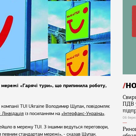
Н
 мережі «Гарячі тури», що припинила роботу,
Свир
ПДВ 
 компанії TUI Ukraine Володимир Щупак, повідомляє
підп
 Ліквідація
із посиланням на
«Інтерфакс-Україна»
.
06 бере
ейшло в мережу TUI. З іншими ведуться переговори,
Ринок
ти певним стандартам мережі», - сказав Щупак.
обва