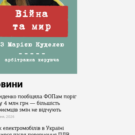
ОВИНИ
иденко пообіцяла ФОПам поріг
у 4 млн грн — більшість
риємців змін не відчують
зня, 2026
 електромобілів в Україні
лився після повернення ПДВ