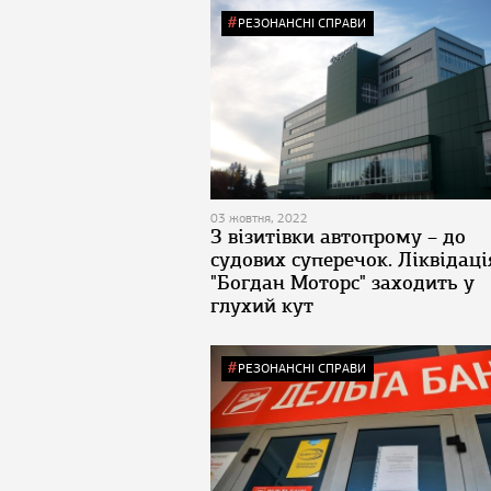
РЕЗОНАНСНІ СПРАВИ
03 жовтня, 2022
З візитівки автопрому – до
судових суперечок. Ліквідаці
"Богдан Моторс" заходить у
глухий кут
РЕЗОНАНСНІ СПРАВИ