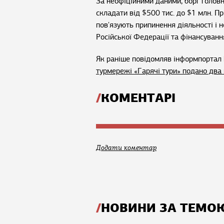
За неофіційними даними, борг головн
складати від $500 тис. до $1 млн. П
пов'язують припинення діяльності і н
Російської Федерації та фінансуванн
Як раніше повідомляв інформпортал 
турмережі «Гарячі тури» подано два 
КОМЕНТАРІ
Додати коментар
НОВИНИ ЗА ТЕМО