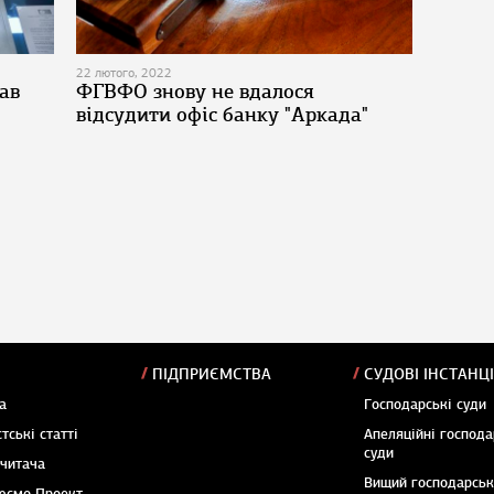
22 лютого, 2022
ав
ФГВФО знову не вдалося
відсудити офіс банку "Аркада"
ПІДПРИЄМСТВА
СУДОВІ ІНСТАНЦІ
а
Господарські суди
тські статті
Апеляційні господа
суди
 читача
Вищий господарсь