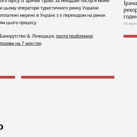
ого офісу «Гарячих турів» за ненадані послуги може
Іран
ри цьому оператори туристичного ринку України
реко
еплатежі мережі в Україні з її переходом на ринок
годин
ям цього процесу.
06 бере
Банкрутство & Ліквідація,
проти проблемної
позови на 7 млн грн
.
Ю