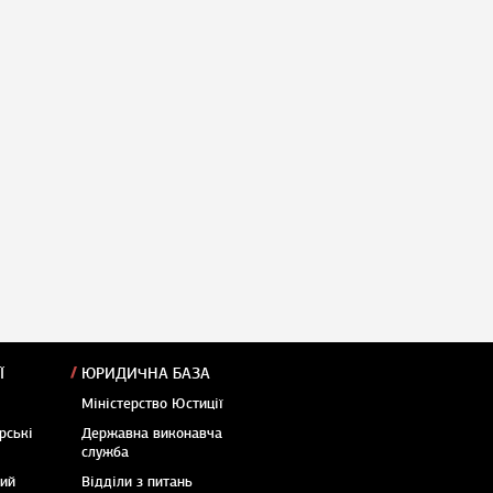
Ї
ЮРИДИЧНА БАЗА
Міністерство Юстиції
рські
Державна виконавча
служба
кий
Відділи з питань