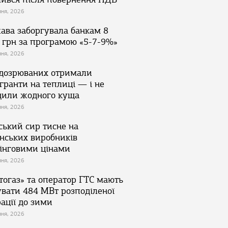
зня, 2026
ава заборгувала банкам 8
 грн за програмою «5-7-9%»
зня, 2026
ідозрюваних отримали
гранти на теплиці — і не
дили жодного куща
зня, 2026
ський сир тисне на
їнських виробників
інговими цінами
зня, 2026
тогаз» та оператор ГТС мають
увати 484 МВт розподіленої
ації до зими
зня, 2026