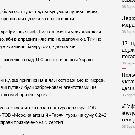
06 бере
 більшості туристів, які купували путівки через
Держ
 бронювали путівки за власні кошти.
млрд
урфірм, власників і менеджменту яких довелося
06 бере
о, аби відправити клієнтів на відпочинок. Тим не
17 п
ув визнаний банкрутом», - додав він.
держ
поса
ї входило понад 100 агентств по всій Україні,
06 бере
.
Поль
инку, від припинення діяльності зазначеної мережі
укра
 чиї путівки були заброньовані агентствами цієї
демп
офісом «Гарячих турів».
06 бере
«Наф
Києва знаходиться позов від туроператора ТОВ
збуд
о ТОВ «Мережа агенцій «Гарячі тури» на суму 6,242
генер
справи призначено на 5 серпня.
06 бере