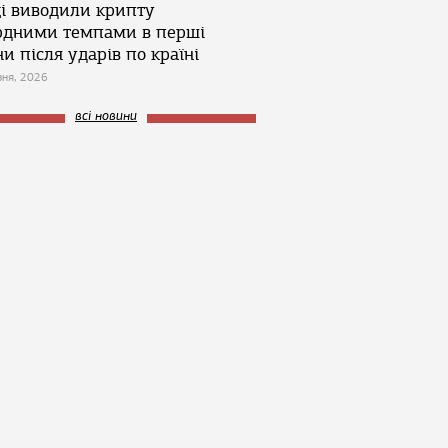
ці виводили крипту
рдними темпами в перші
и після ударів по країні
зня, 2026
всі новини