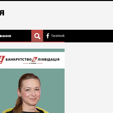
вання
facebook