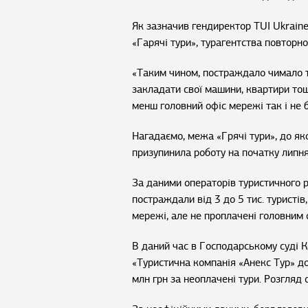
Як зазначив гендиректор TUI Ukraine,
«Гарячі тури», турагентства повторно
«Таким чином, постраждало чимало т
закладати свої машини, квартири тощ
менш головний офіс мережі так і не б
Нагадаємо, межа «Грячі тури», до яко
призупинила роботу на початку липня
За даними операторів туристичного р
постраждали від 3 до 5 тис. туристів,
мережі, але не проплачені головним 
В даний час в Господарському суді 
«Туристична компанія «Анекс Тур» д
млн грн за неоплачені тури. Розгляд 