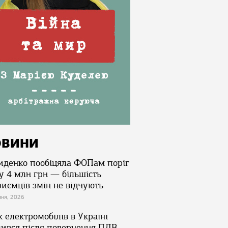
ОВИНИ
иденко пообіцяла ФОПам поріг
у 4 млн грн — більшість
риємців змін не відчують
зня, 2026
 електромобілів в Україні
лився після повернення ПДВ