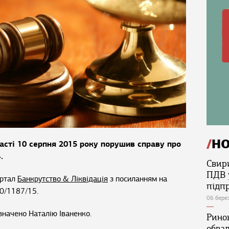
Н
асті 10 серпня 2015 року порушив справу про
.
Свир
ПДВ 
ортал
Банкрутство & Ліквідація
з посиланням на
підп
20/1187/15.
06 бере
начено Наталію Іваненко.
Ринок
обва