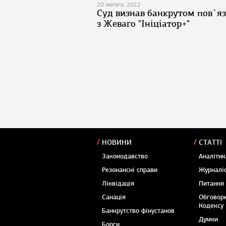
20 лютого, 2022
Суд визнав банкрутом пов`я
з Жеваго "Ініціатор+"
НОВИНИ
СТАТТІ
Законодавство
Аналітик
Резонансні справи
Журналіс
Ліквідація
Питання
Санація
Обговор
Кодексу
Банкрутство фінустанов
Думки
Борги