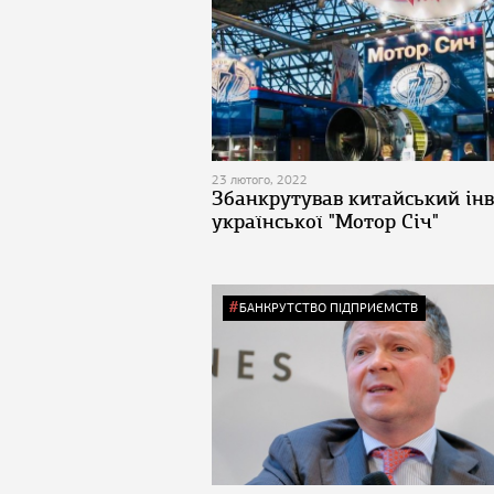
23 лютого, 2022
Збанкрутував китайський інв
української "Мотор Січ"
БАНКРУТСТВО ПІДПРИЄМСТВ