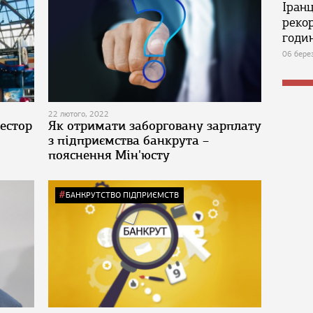
Іран
реко
годин
06 бере
22 лютого, 2022
естор
Як отримати заборговану зарплату
з підприємства банкрута –
пояснення Мін'юсту
БАНКРУТСТВО ПІДПРИЄМСТВ