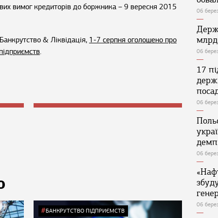
вих вимог кредиторів до боржника – 9 вересня 2015
06 бере
Держ
млрд
Банкрутство & Ліквідація,
1-7 серпня оголошено про
 підприємств
.
06 бере
17 п
держ
поса
06 бере
Поль
укра
демп
06 бере
«Наф
Ю
збуд
генер
06 бере
БАНКРУТСТВО ПІДПРИЄМСТВ