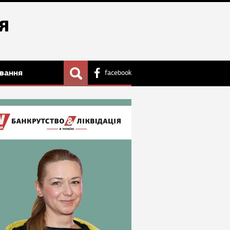
вання
facebook