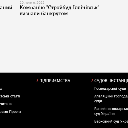
20 лютого, 2022
заний
Компанію "Стройбуд Іллічівськ"
визнали банкрутом
ПІДПРИЄМСТВА
СУДОВІ ІНСТАНЦІ
а
Господарські суди
тські статті
Апеляційні господа
суди
 читача
Вищий господарсь
юємо Проект
суд України
Верховний суд Укр