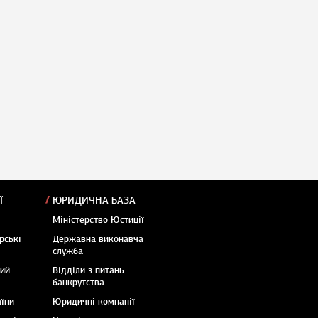
Ї
ЮРИДИЧНА БАЗА
Міністерство Юстиції
рські
Державна виконавча
служба
кий
Відділи з питань
банкрутства
аїни
Юридичні компанії