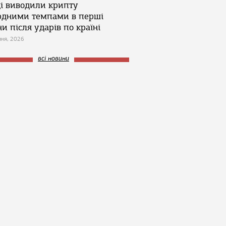
ці виводили крипту
рдними темпами в перші
и після ударів по країні
зня, 2026
всі новини