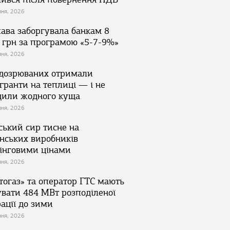
зня, 2026
ава заборгувала банкам 8
 грн за програмою «5-7-9%»
зня, 2026
ідозрюваних отримали
гранти на теплиці — і не
дили жодного куща
зня, 2026
ський сир тисне на
їнських виробників
інговими цінами
зня, 2026
тогаз» та оператор ГТС мають
увати 484 МВт розподіленої
ації до зими
зня, 2026