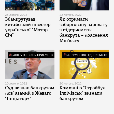
23 лютого, 2022
22 лютого, 2022
Збанкрутував
Як отримати
китайський інвестор
заборговану зарплату
української "Мотор
з підприємства
Січ"
банкрута – пояснення
Мін'юсту
БАНКРУТСТВО ПІДПРИЄМСТВ
БАНКРУТСТВО ПІДПРИЄМСТВ
20 лютого, 2022
20 лютого, 2022
Суд визнав банкрутом
Компанію "Стройбуд
пов`язаний з Жеваго
Іллічівськ" визнали
"Ініціатор+"
банкрутом