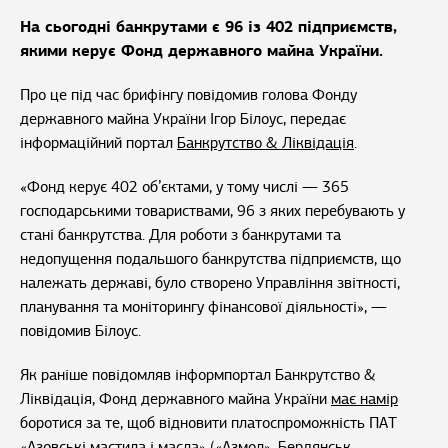
На сьогодні банкрутами є 96 із 402 підприємств,
якими керує Фонд державного майна України.
Про це під час брифінгу повідомив голова Фонду
державного майна України Ігор Білоус, передає
інформаційний портал
Банкрутство & Ліквідація
.
«Фонд керує 402 об’єктами, у тому числі — 365
господарськими товариствами, 96 з яких перебувають у
стані банкрутства. Для роботи з банкрутами та
недопущення подальшого банкрутства підприємств, що
належать державі, було створено Управління звітності,
планування та моніторингу фінансової діяльності», —
повідомив Білоус.
Як раніше повідомляв інформпортал Банкрутство &
Ліквідація, Фонд державного майна України
має намір
боротися за те, щоб відновити платоспроможність ПАТ
«Азовські мастила і масла» («Азмол», Бердянськ