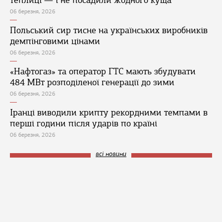
теплиці — і не посадили жодного куща
06 березня, 2026
Польський сир тисне на українських виробників
демпінговими цінами
06 березня, 2026
«Нафтогаз» та оператор ГТС мають збудувати
484 МВт розподіленої генерації до зими
06 березня, 2026
Іранці виводили крипту рекордними темпами в
перші години після ударів по країні
06 березня, 2026
всі новини