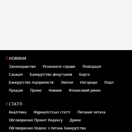
НОВИНИ
Законодавство
Резонансні справи
Ліквідація
Санація
Банкрутство фінустанов
Борги
Банкрутство підприємств
Збитки
Нагороди
Події
Продаж
Промо
Новини
Фінансовий ринок
СТАТТІ
Аналітика
Журналістські статті
Питання читача
Обговорюємо Проект Кодексу
Думки
Обговорюємо Кодекс з питань банкрутства