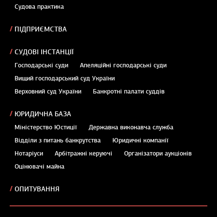
Судова практика
ПІДПРИЄМСТВА
СУДОВІ ІНСТАНЦІЇ
Господарські суди
Апеляційні господарські суди
Вищий господарський суд України
Верховний суд України
Банкротні палати суддів
ЮРИДИЧНА БАЗА
Міністерство Юстиції
Державна виконавча служба
Відділи з питань банкрутства
Юридичні компанії
Нотаріуси
Арбітражні керуючі
Організатори аукціонів
Оцінювачі майна
ОПИТУВАННЯ