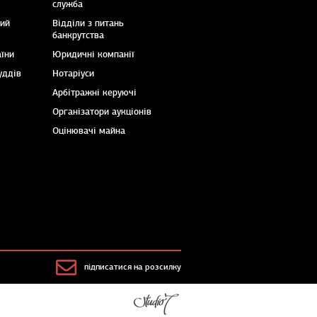
служба
кий
Відділи з питань
банкрутства
аїни
Юридичні компанії
уддів
Нотаріуси
Арбітражні керуючі
Організатори аукціонів
Оцінювачі майна
підписатися на розсилку