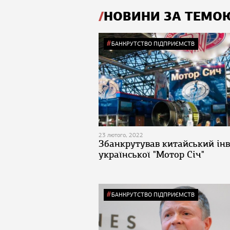
НОВИНИ ЗА ТЕМО
БАНКРУТСТВО ПІДПРИЄМСТВ
23 лютого, 2022
Збанкрутував китайський інв
української "Мотор Січ"
БАНКРУТСТВО ПІДПРИЄМСТВ