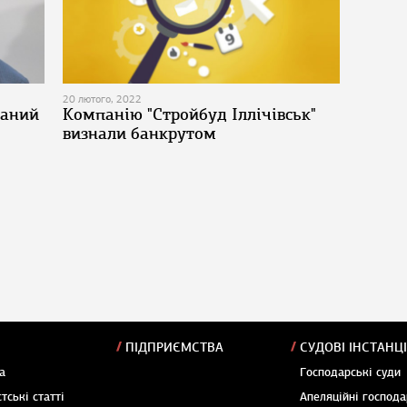
20 лютого, 2022
заний
Компанію "Стройбуд Іллічівськ"
визнали банкрутом
ПІДПРИЄМСТВА
СУДОВІ ІНСТАНЦІ
а
Господарські суди
тські статті
Апеляційні господа