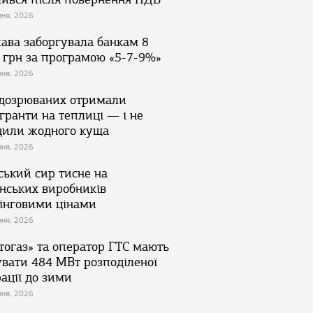
зня, 2026
ава заборгувала банкам 8
 грн за програмою «5-7-9%»
зня, 2026
ідозрюваних отримали
гранти на теплиці — і не
дили жодного куща
зня, 2026
ський сир тисне на
їнських виробників
інговими цінами
зня, 2026
тогаз» та оператор ГТС мають
увати 484 МВт розподіленої
ації до зими
зня, 2026