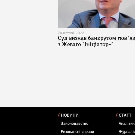
20 лютого, 2022
Суд визнав банкрутом пов`я
з Жеваго "Ініціатор+"
НОВИНИ
СТАТТІ
Законодавство
Аналітик
Резонансні справи
Журналіс