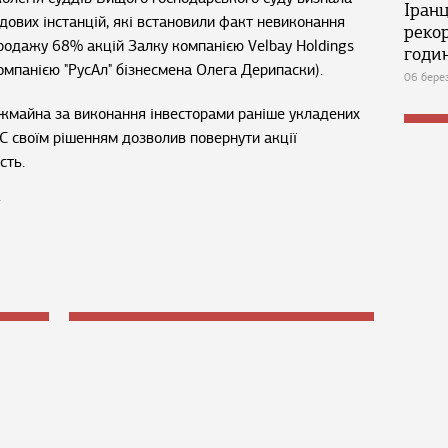
Іран
дових інстанцій, які встановили факт невиконання
реко
продажу 68% акцій Залку компанією Velbay Holdings
годин
компанією "РусАл" бізнесмена Олега Дерипаски).
06 бере
жмайна за виконання інвесторами раніше укладених
ГС своїм рішенням дозволив повернути акції
сть.