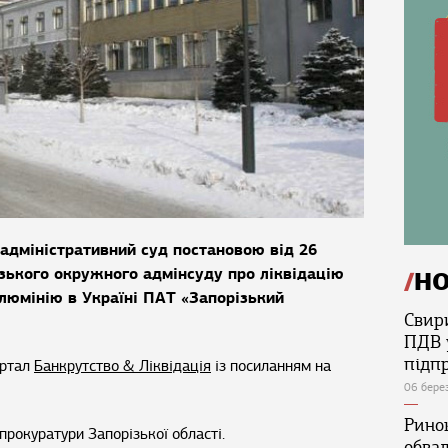
адміністративний суд постановою від 26
зького окружного адмінсуду про ліквідацію
Н
люмінію в Україні ПАТ «Запорізький
Свир
ПДВ 
підп
ортал
Банкрутство & Ліквідація
із посиланням на
06 бере
Ринок
рокуратури Запорізької області.
обва