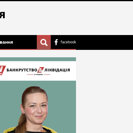
вання
facebook