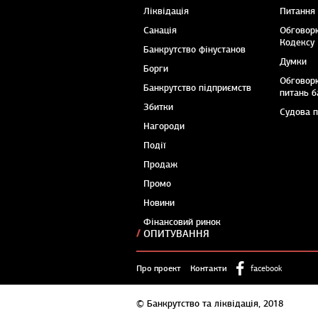
Ліквідація
Питання
Санація
Обговор
Кодексу
Банкрутство фінустанов
Думки
Борги
Обговор
Банкрутство підприємств
питань б
Збитки
Судова 
Нагороди
Події
Продаж
Промо
Новини
Фінансовий ринок
ОПИТУВАННЯ
Про проект
Контакти
facebook
© Банкрутство та ліквідація, 2018