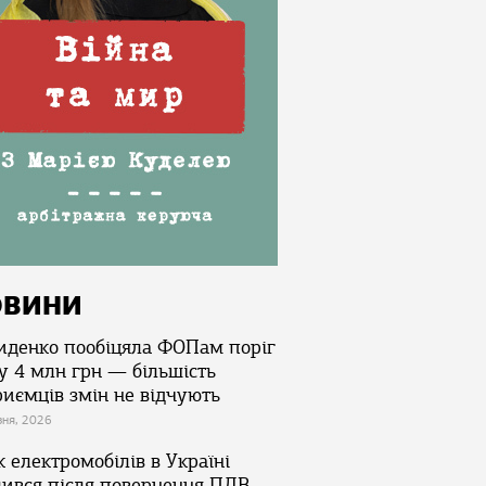
ОВИНИ
иденко пообіцяла ФОПам поріг
у 4 млн грн — більшість
риємців змін не відчують
зня, 2026
 електромобілів в Україні
лився після повернення ПДВ