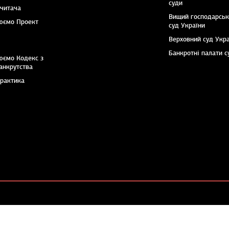
суди
 читача
Вищий господарсь
юємо Проект
суд України
Верховний суд Укр
Банкротні палати с
юємо Кодекс з
анкрутства
практика