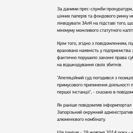
За даними прес-служби прокуратури, 
цінних паперів та фондового ринку 
ліквідувати ЗАлК на підставі того, 
мінімуму можливого статутного капіт
Крім того, згідно з повідомленням, пі
враховано наявність у підприємства 
фактично порушило законні права суб
на відшкодування своїх збитків.
"Апеляційний суд погодився з позиці
примусового припинення діяльності п
першої інстанції", - сказано в повідом
Як раніше повідомляв інформпортал Б
Запорізький окружний адміністратив
алюмінієвого комбінату.
Ще раніше - 29 жовтня 2014 року - 