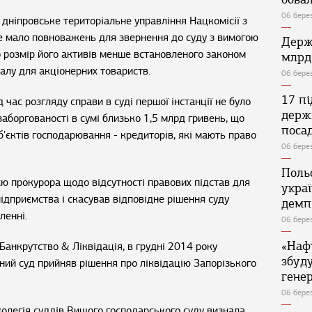
06 бере
дніпровське територіальне управління Нацкомісії з
не мало повноважень для звернення до суду з вимогою
Держ
що розмір його активів менше встановленого законом
млрд
алу для акціонерних товариств.
06 бере
17 п
д час розгляду справи в суді першої інстанції не було
держ
заборгованості в сумі близько 1,5 млрд гривень, що
поса
'єктів господарювання - кредиторів, які мають право
06 бере
Поль
єю прокурора щодо відсутності правових підстав для
укра
ідприємства і скасував відповідне рішення суду
демп
ленні.
06 бере
«Наф
анкрутство & Ліквідація, в грудні 2014 року
збуд
ний суд прийняв рішення про ліквідацію Запорізького
генер
06 бере
колегія суддів Вищого господарського суду визнала