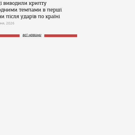
ці виводили крипту
рдними темпами в перші
и після ударів по країні
зня, 2026
всі новини