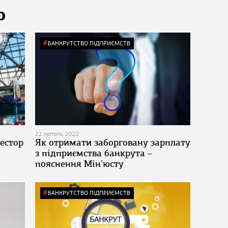
Ю
БАНКРУТСТВО ПІДПРИЄМСТВ
22 лютого, 2022
естор
Як отримати заборговану зарплату
з підприємства банкрута –
пояснення Мін'юсту
БАНКРУТСТВО ПІДПРИЄМСТВ