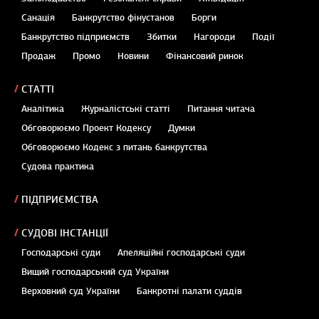
Санація
Банкрутство фінустанов
Борги
Банкрутство підприємств
Збитки
Нагороди
Події
Продаж
Промо
Новини
Фінансовий ринок
СТАТТІ
Аналітика
Журналістські статті
Питання читача
Обговорюємо Проект Кодексу
Думки
Обговорюємо Кодекс з питань банкрутства
Судова практика
ПІДПРИЄМСТВА
СУДОВІ ІНСТАНЦІЇ
Господарські суди
Апеляційні господарські суди
Вищий господарський суд України
Верховний суд України
Банкротні палати суддів