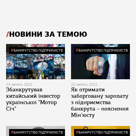
НОВИНИ ЗА ТЕМОЮ
БАНКРУТСТВО ПІДПРИЄМСТВ
БАНКРУТСТВО ПІДПРИЄМСТВ
23 лютого, 2022
22 лютого, 2022
Збанкрутував
Як отримати
китайський інвестор
заборговану зарплату
української "Мотор
з підприємства
Січ"
банкрута – пояснення
Мін'юсту
БАНКРУТСТВО ПІДПРИЄМСТВ
БАНКРУТСТВО ПІДПРИЄМСТВ