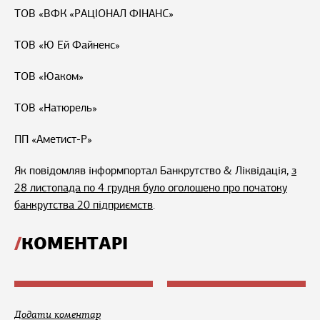
ТОВ «ВФК «РАЦІОНАЛ ФІНАНС»
ТОВ «Ю Ей Файненс»
ТОВ «Юаком»
ТОВ «Натюрель»
ПП «Аметист-Р»
Як повідомляв інформпортал Банкрутство & Ліквідація,
з
28 листопада по 4 грудня було оголошено про початоку
банкрутства 20 підприємств
.
КОМЕНТАРІ
Додати коментар