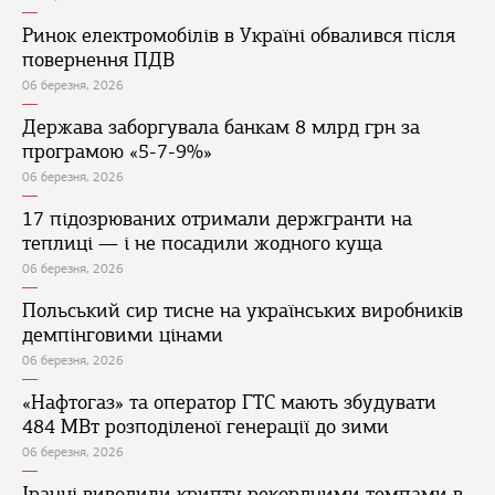
Ринок електромобілів в Україні обвалився після
повернення ПДВ
06 березня, 2026
Держава заборгувала банкам 8 млрд грн за
програмою «5-7-9%»
06 березня, 2026
17 підозрюваних отримали держгранти на
теплиці — і не посадили жодного куща
06 березня, 2026
Польський сир тисне на українських виробників
демпінговими цінами
06 березня, 2026
«Нафтогаз» та оператор ГТС мають збудувати
484 МВт розподіленої генерації до зими
06 березня, 2026
Іранці виводили крипту рекордними темпами в