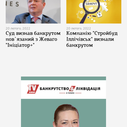
20 лютого, 2022
20 лютого, 2022
Суд визнав банкрутом
Компанію "Стройбуд
пов`язаний з Жеваго
Іллічівськ" визнали
"Ініціатор+"
банкрутом