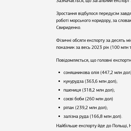
Зазначається, що загальний експорт 
Зростання відбулося передусім завд
роботі морського коридору, за слова
Свириденко.
Фізичні обсяги експорту за десять м
показник за весь 2023 рік (100 млн т
Повідомляється, що головні експортн
соняшникова олія (447,2 млн дол)
кукурудза (363,6 млн дол);
пшениця (318,2 млн дол);
соєві боби (260 млн дол)
ріпак (239,2 млн дол);
залізна руда (166,8 млн дол).
Найбільше експорту йде до Польщі, Ні