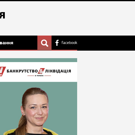
вання
facebook