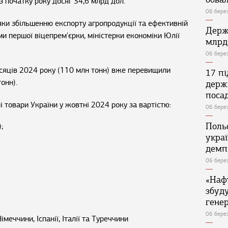
з початку року досяг 34,6 млрд дол.
06 бере
яки збільшенню експорту агропродукції та ефективній
Держ
ми першої віцепрем'єрки, міністерки економіки Юлії
млрд
06 бере
ісяців 2024 року (110 млн тонн) вже перевищили
17 п
онн).
держ
поса
і товари України у жовтні 2024 року за вартістю:
06 бере
Поль
;
укра
демп
06 бере
«Наф
збуд
генер
06 бере
меччини, Іспанії, Італії та Туреччини