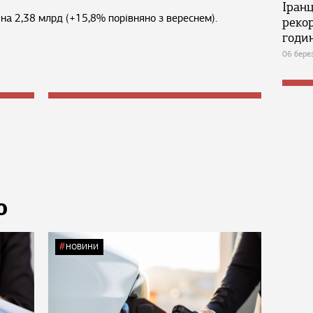
Іран
на 2,38 млрд (+15,8% порівняно з вереснем).
реко
годин
06 бере
Ю
НОВИНИ