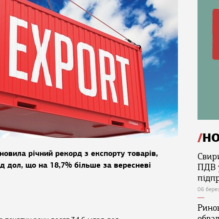
Н
новила річний рекорд з експорту товарів,
Свир
д дол, що на 18,7% більше за вересневі
ПДВ 
підп
06 бере
Ринок
обва