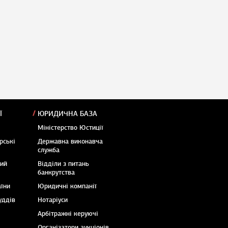
Ї
ЮРИДИЧНА БАЗА
Міністерство Юстиції
рські
Державна виконавча
служба
кий
Відділи з питань
банкрутства
аїни
Юридичні компанії
уддів
Нотаріуси
Арбітражні керуючі
Організатори аукціонів