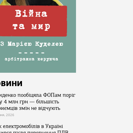
ОВИНИ
иденко пообіцяла ФОПам поріг
у 4 млн грн — більшість
риємців змін не відчують
зня, 2026
 електромобілів в Україні
лився після повернення ПДВ