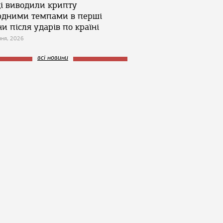
ці виводили крипту
рдними темпами в перші
и після ударів по країні
зня, 2026
всі новини