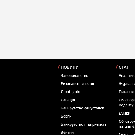
НОВИНИ
СТАТТІ
Законодавство
Аналітик
Резонансні справи
Журналіс
Ліквідація
Питання
Санація
Обговор
Кодексу
Банкрутство фінустанов
Думки
Борги
Обговор
Банкрутство підприємств
питань б
Збитки
Судова 