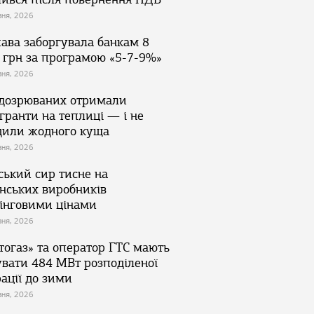
зня, 2026
ава заборгувала банкам 8
 грн за програмою «5-7-9%»
зня, 2026
ідозрюваних отримали
гранти на теплиці — і не
дили жодного куща
зня, 2026
ський сир тисне на
їнських виробників
інговими цінами
зня, 2026
тогаз» та оператор ГТС мають
увати 484 МВт розподіленої
ації до зими
зня, 2026