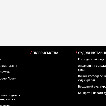
ПІДПРИЄМСТВА
СУДОВІ ІНСТАНЦІ
а
Господарські суди
тські статті
Апеляційні господа
суди
 читача
Вищий господарсь
юємо Проект
суд України
Верховний суд Укр
Банкротні палати с
юємо Кодекс з
анкрутства
практика