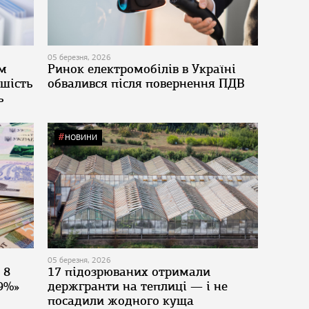
05 березня, 2026
м
Ринок електромобілів в Україні
ьшість
обвалився після повернення ПДВ
ь
НОВИНИ
05 березня, 2026
 8
17 підозрюваних отримали
9%»
держгранти на теплиці — і не
посадили жодного куща