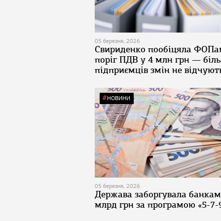
05 березня, 2026
Свириденко пообіцяла ФОПа
поріг ПДВ у 4 млн грн — біл
підприємців змін не відчуют
НОВИНИ
05 березня, 2026
Держава заборгувала банкам
млрд грн за програмою «5-7-