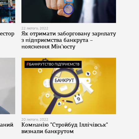
22 лютого, 2022
естор
Як отримати заборговану зарплату
з підприємства банкрута –
пояснення Мін'юсту
БАНКРУТСТВО ПІДПРИЄМСТВ
20 лютого, 2022
заний
Компанію "Стройбуд Іллічівськ"
визнали банкрутом