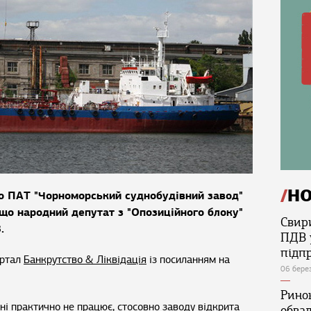
Н
о ПАТ "Чорноморський суднобудівний завод"
що народний депутат з "Опозиційного блоку"
Свир
.
ПДВ 
підп
ортал
Банкрутство & Ліквідація
із посиланням на
06 бере
Ринок
ні практично не працює, стосовно заводу відкрита
обва