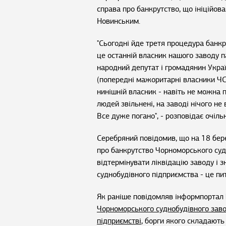
справа про банкрутство, що ініційов
Новинським.
"Сьогодні йде третя процедура банкру
це останній власник нашого заводу па
народний депутат і громадянин Украї
(попередні мажоритарні власники ЧСЗ
нинішній власник - навіть не можна 
людей звільнені, на заводі нічого не
Все дуже погано", - розповідає очіл
Серебряний повідомив, що на 18 бере
про банкрутство Чорноморського суд
відтермінувати ліквідацію заводу і 
суднобудівного підприємства - це пи
Як раніше повідомляв інформпортал 
Чорноморського суднобудівного заво
підприємстві
, борги якого складають