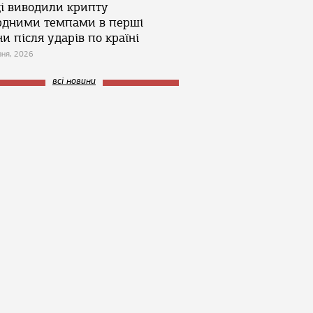
ці виводили крипту
рдними темпами в перші
и після ударів по країні
зня, 2026
всі новини