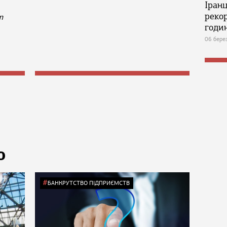
Іран
реко
m
годин
06 бере
Ю
БАНКРУТСТВО ПІДПРИЄМСТВ