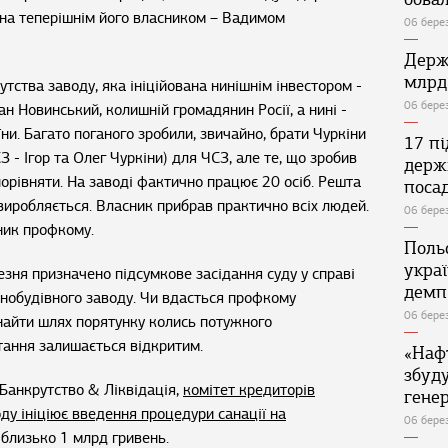
ана теперішнім його власником – Вадимом
06 бере
Держ
млрд
тства заводу, яка ініційована нинішнім інвестором -
06 бере
н Новинський, колишній громадянин Росії, а нині -
ни. Багато поганого зробили, звичайно, брати Чуркіни
17 п
 - Ігор та Олег Чуркіни) для ЧСЗ, але те, що зробив
держ
порівняти. На заводі фактично працює 20 осіб. Решта
поса
 виробляється. Власник прибрав практично всіх людей.
06 бере
ьник профкому.
Поль
укра
зня призначено підсумкове засідання суду у справі
демп
нобудівного заводу. Чи вдасться профкому
06 бере
знайти шлях порятунку колись потужного
тання залишається відкритим.
«Наф
збуд
Банкрутство & Ліквідація,
комітет кредиторів
генер
ду ініціює введення процедури санації на
06 бере
 близько 1 млрд гривень.