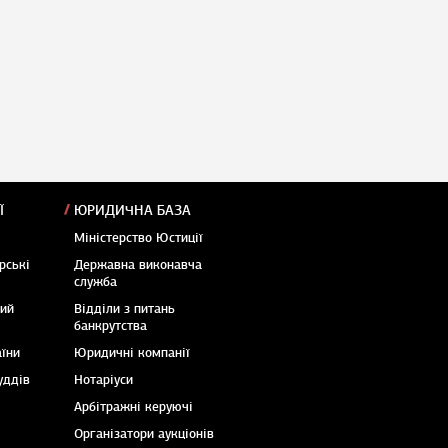
Ї
ЮРИДИЧНА БАЗА
Міністерство Юстиції
рські
Державна виконавча
служба
кий
Відділи з питань
банкрутства
аїни
Юридичні компанії
уддів
Нотаріуси
Арбітражні керуючі
Організатори аукціонів