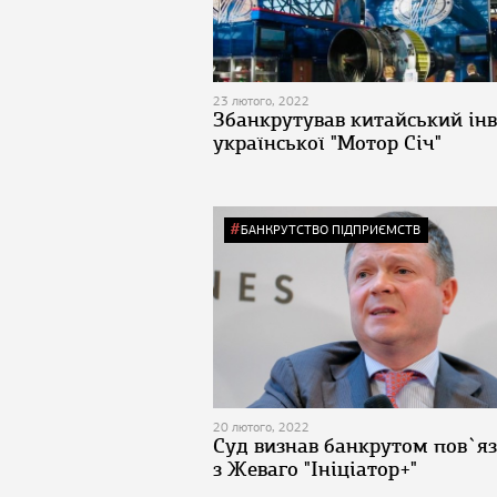
23 лютого, 2022
Збанкрутував китайський інв
української "Мотор Січ"
БАНКРУТСТВО ПІДПРИЄМСТВ
20 лютого, 2022
Суд визнав банкрутом пов`я
з Жеваго "Ініціатор+"