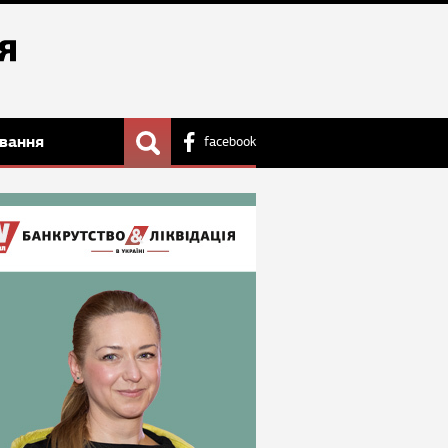
вання
facebook