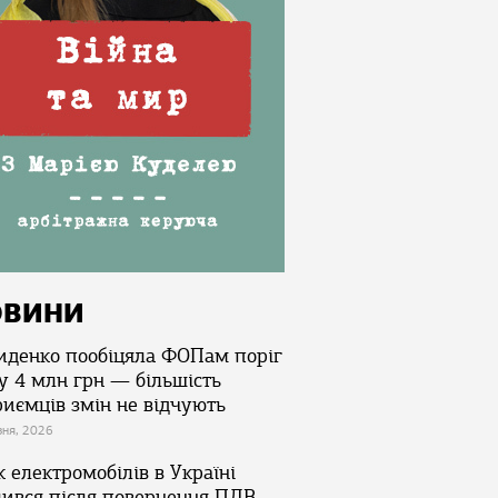
ОВИНИ
иденко пообіцяла ФОПам поріг
у 4 млн грн — більшість
риємців змін не відчують
зня, 2026
 електромобілів в Україні
лився після повернення ПДВ