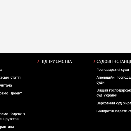
ПІДПРИЄМСТВА
СУДОВІ ІНСТАНЦІ
а
Господарські суди
тські статті
Апеляційні господа
суди
 читача
Вищий господарсь
юємо Проект
суд України
Верховний суд Укр
Банкротні палати с
юємо Кодекс з
анкрутства
практика