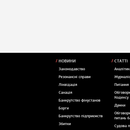
НОВИНИ
СТАТТІ
Законодавство
Аналітик
Резонансні справи
Журналіс
Ліквідація
Питання
Санація
Обговор
Кодексу
Банкрутство фінустанов
Думки
Борги
Обговор
Банкрутство підприємств
питань б
Збитки
Судова 