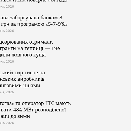
зня, 2026
ава заборгувала банкам 8
 грн за програмою «5-7-9%»
зня, 2026
ідозрюваних отримали
гранти на теплиці — і не
дили жодного куща
зня, 2026
ський сир тисне на
їнських виробників
інговими цінами
зня, 2026
тогаз» та оператор ГТС мають
увати 484 МВт розподіленої
ації до зими
зня, 2026