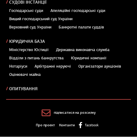
СУДОВІ ІНСТАНЦІЇ
Господарські суди
Апеляційні господарські суди
Вищий господарський суд України
Верховний суд України
Банкротні палати суддів
ЮРИДИЧНА БАЗА
Міністерство Юстиції
Державна виконавча служба
Відділи з питань банкрутства
Юридичні компанії
Нотаріуси
Арбітражні керуючі
Організатори аукціонів
Оцінювачі майна
ОПИТУВАННЯ
підписатися на розсилку
Про проект
Контакти
facebook