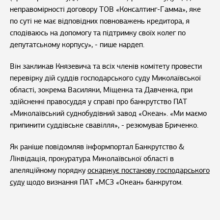
неправомірності договору ТОВ «Консалтинг-Гамма», яке
по суті не має відповідних повноважень кредитора, я
сподіваюсь на допомогу та підтримку своїх колег по
депутатському корпусу», - пише нардеп.
Він закликав Князевича та всіх членів комітету провести
перевірку дій суддів господарського суду Миколаївської
області, зокрема Василяки, Міщенка та Давченка, при
здійсненні правосуддя у справі про банкрутство ПАТ
«Миколаївський суднобудівний завод «Океан». «Ми маємо
припинити суддівське свавілля», - резюмував Бриченко.
Як раніше повідомляв інформпортал Банкрутство &
Ліквідація, прокуратура Миколаївської області в
апеляційному порядку
оскаржує постанову господарського
суду
щодо визнання ПАТ «МСЗ «Океан» банкрутом.