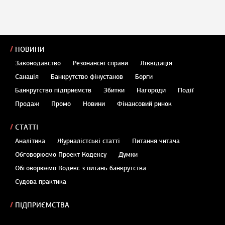
НОВИНИ
Законодавство
Резонансні справи
Ліквідація
Санація
Банкрутство фінустанов
Борги
Банкрутство підприємств
Збитки
Нагороди
Події
Продаж
Промо
Новини
Фінансовий ринок
СТАТТІ
Аналітика
Журналістські статті
Питання читача
Обговорюємо Проект Кодексу
Думки
Обговорюємо Кодекс з питань банкрутства
Судова практика
ПІДПРИЄМСТВА