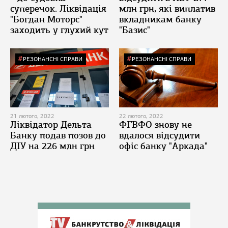
суперечок. Ліквідація
млн грн, які виплатив
"Богдан Моторс"
вкладникам банку
заходить у глухий кут
"Базис"
РЕЗОНАНСНІ СПРАВИ
РЕЗОНАНСНІ СПРАВИ
21 лютого, 2022
22 лютого, 2022
Ліквідатор Дельта
ФГВФО знову не
Банку подав позов до
вдалося відсудити
ДІУ на 226 млн грн
офіс банку "Аркада"