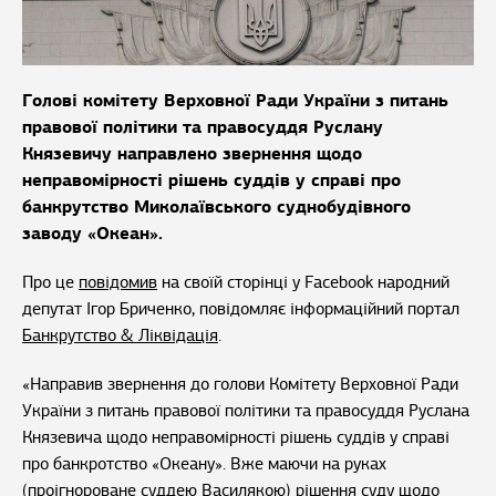
Голові комітету Верховної Ради України з питань
правової політики та правосуддя Руслану
Князевичу направлено звернення щодо
неправомірності рішень суддів у справі про
банкрутство Миколаївського суднобудівного
заводу «Океан».
Про це
повідомив
на своїй сторінці у Facebook народний
депутат Ігор Бриченко, повідомляє інформаційний портал
Банкрутство & Ліквідація
.
«Направив звернення до голови Комітету Верховної Ради
України з питань правової політики та правосуддя Руслана
Князевича щодо неправомірності рішень суддів у справі
про банкротство «Океану». Вже маючи на руках
(проігнороване суддею Василякою) рішення суду щодо