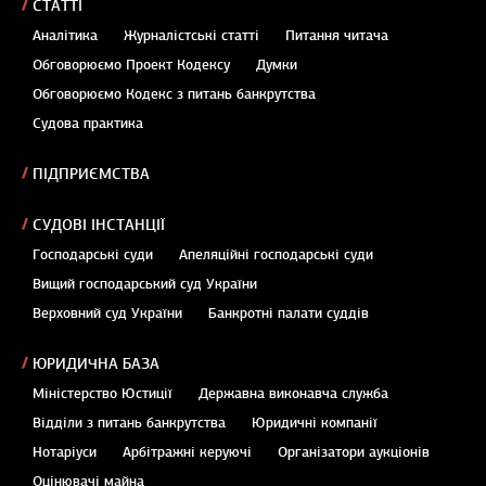
СТАТТІ
Аналітика
Журналістські статті
Питання читача
Обговорюємо Проект Кодексу
Думки
Обговорюємо Кодекс з питань банкрутства
Судова практика
ПІДПРИЄМСТВА
СУДОВІ ІНСТАНЦІЇ
Господарські суди
Апеляційні господарські суди
Вищий господарський суд України
Верховний суд України
Банкротні палати суддів
ЮРИДИЧНА БАЗА
Міністерство Юстиції
Державна виконавча служба
Відділи з питань банкрутства
Юридичні компанії
Нотаріуси
Арбітражні керуючі
Організатори аукціонів
Оцінювачі майна