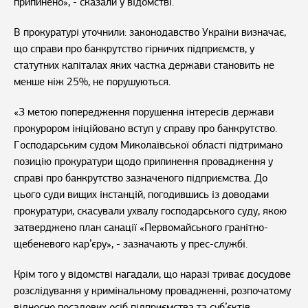
припинено», - сказали у відомстві.
В прокуратурі уточнили: законодавство України визначає,
що справи про банкрутство гірничих підприємств, у
статутних капіталах яких частка держави становить не
менше ніж 25%, не порушуються.
«З метою попередження порушення інтересів держави
прокурором ініційовано вступ у справу про банкрутство.
Господарським судом Миколаївської області підтримано
позицію прокуратури щодо припинення провадження у
справі про банкрутство зазначеного підприємства. До
цього суди вищих інстанцій, погодившись із доводами
прокуратури, скасували ухвалу господарського суду, якою
затверджено план санації «Первомайського гранітно-
щебеневого кар’єру», - зазначають у прес-службі.
Крім того у відомстві нагадали, що наразі триває досудове
розслідування у кримінальному провадженні, розпочатому
відносно посадових осіб підприємства та суб’єктів