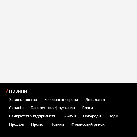
НОВИНИ
Законодавство
Резонансні справи
Ліквідація
Санація
Банкрутство фінустанов
Борги
Банкрутство підприємств
Збитки
Нагороди
Події
Продаж
Промо
Новини
Фінансовий ринок