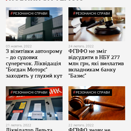
РЕЗОНАНСНІ СПРАВИ
РЕЗОНАНСНІ СПРАВИ
03 жовтня, 2022
24 лютого, 2022
З візитівки автопрому
ФГВФО не зміг
– до судових
відсудити в НБУ 277
суперечок. Ліквідація
млн грн, які виплатив
"Богдан Моторс"
вкладникам банку
заходить у глухий кут
"Базис"
РЕЗОНАНСНІ СПРАВИ
РЕЗОНАНСНІ СПРАВИ
21 лютого, 2022
22 лютого, 2022
Ліквідатор Дельта
ФГВФО знову не