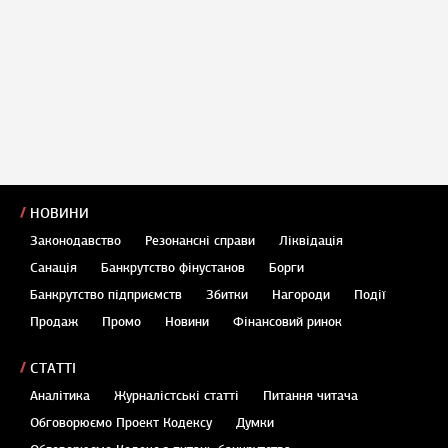
НОВИНИ
Законодавство
Резонансні справи
Ліквідація
Санація
Банкрутство фінустанов
Борги
Банкрутство підприємств
Збитки
Нагороди
Події
Продаж
Промо
Новини
Фінансовий ринок
СТАТТІ
Аналітика
Журналістські статті
Питання читача
Обговорюємо Проект Кодексу
Думки