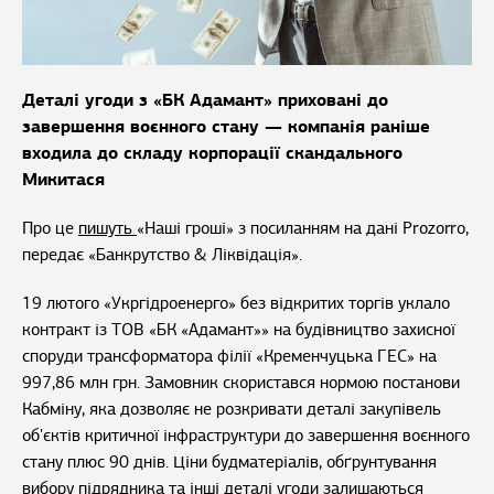
Деталі угоди з «БК Адамант» приховані до
завершення воєнного стану — компанія раніше
входила до складу корпорації скандального
Микитася
Про це
пишуть
«Наші гроші» з посиланням на дані Prozorro,
передає «Банкрутство & Ліквідація».
19 лютого «Укргідроенерго» без відкритих торгів уклало
контракт із ТОВ «БК «Адамант»» на будівництво захисної
споруди трансформатора філії «Кременчуцька ГЕС» на
997,86 млн грн. Замовник скористався нормою постанови
Кабміну, яка дозволяє не розкривати деталі закупівель
об'єктів критичної інфраструктури до завершення воєнного
стану плюс 90 днів. Ціни будматеріалів, обґрунтування
вибору підрядника та інші деталі угоди залишаються