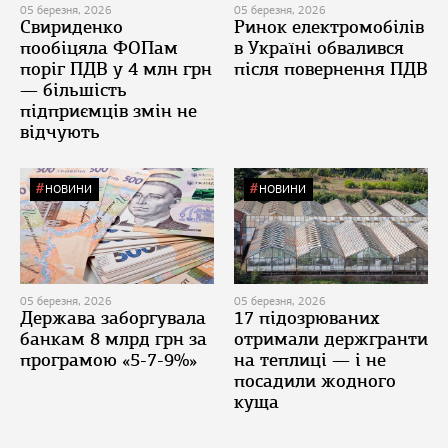
05 березня, 2026
05 березня, 2026
Свириденко
Ринок електромобілів
пообіцяла ФОПам
в Україні обвалився
поріг ПДВ у 4 млн грн
після повернення ПДВ
— більшість
підприємців змін не
відчують
НОВИНИ
НОВИНИ
05 березня, 2026
05 березня, 2026
Держава заборгувала
17 підозрюваних
банкам 8 млрд грн за
отримали держгранти
програмою «5-7-9%»
на теплиці — і не
посадили жодного
куща