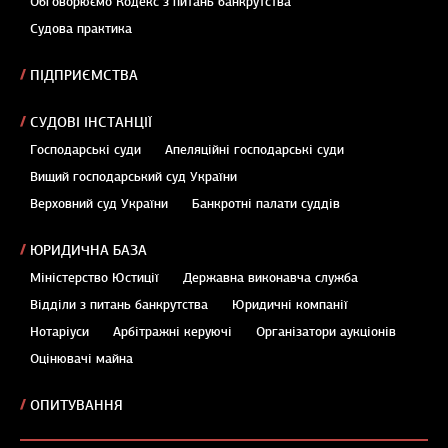
Обговорюємо Кодекс з питань банкрутства
Судова практика
ПІДПРИЄМСТВА
СУДОВІ ІНСТАНЦІЇ
Господарські суди
Апеляційні господарські суди
Вищий господарський суд України
Верховний суд України
Банкротні палати суддів
ЮРИДИЧНА БАЗА
Міністерство Юстиції
Державна виконавча служба
Відділи з питань банкрутства
Юридичні компанії
Нотаріуси
Арбітражні керуючі
Організатори аукціонів
Оцінювачі майна
ОПИТУВАННЯ