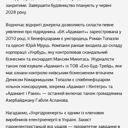
закритими. Завершити будівництво планують у червні
2028 року.
Водночас відкриті джерела дозволяють скласти певне
уявлення про підрядника. «БК «Адамант»» зареєстрована у
2010 році, її бенефіціарами є ужгородець Роман Топазли
та одесит Юрій Мруць. Компанія раніше входила до складу
корпорації «Укрбуд», яку контролював скандальний
бізнесмен та екснардеп Максим Микитась. Журналісти
також пов'язували «Адамант» із ТОВ «Еко-Буд-Трейд», яке
має ознаки контролю київським бізнесменом-втікачем
Денисом Комарницьким. Топазли є співбенефіціаром
кількох консорціумів, зокрема «Адамант і Кінтегро» та
«Адамант і Рамзі» — останній включає також громадянина
Азербайджану Габіля Асланова.
Нагадаємо, «Укргідроенерго» є одним із ключових
виробників електроенергії в Україні. Захист
гідроелектростанцій від ударів — пріоритетне завдання в