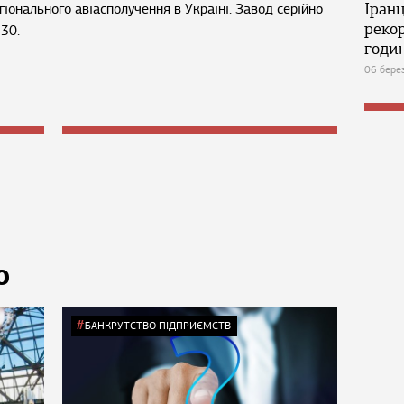
Іран
гіонального авіасполучення в Україні. Завод серійно
реко
-30.
годин
06 бере
Ю
БАНКРУТСТВО ПІДПРИЄМСТВ