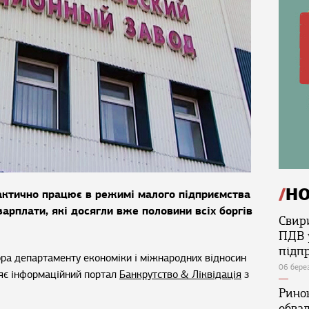
Н
актично працює в режимі малого підприємства
зарплати, які досягли вже половини всіх боргів
Свир
ПДВ 
підп
ора департаменту економіки і міжнародних відносин
06 бере
яє інформаційний портал
Банкрутство & Ліквідація
з
Ринок
обва