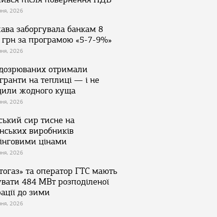
зня, 2026
ава заборгувала банкам 8
 грн за програмою «5-7-9%»
зня, 2026
ідозрюваних отримали
гранти на теплиці — і не
дили жодного куща
зня, 2026
ський сир тисне на
їнських виробників
інговими цінами
зня, 2026
тогаз» та оператор ГТС мають
увати 484 МВт розподіленої
ації до зими
зня, 2026