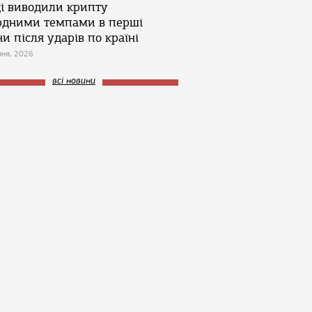
ці виводили крипту
рдними темпами в перші
и після ударів по країні
зня, 2026
всі новини