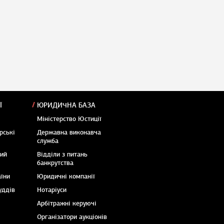
Ї
ЮРИДИЧНА БАЗА
Міністерство Юстиції
рські
Державна виконавча
служба
кий
Відділи з питань
банкрутства
аїни
Юридичні компанії
уддів
Нотаріуси
Арбітражні керуючі
Організатори аукціонів