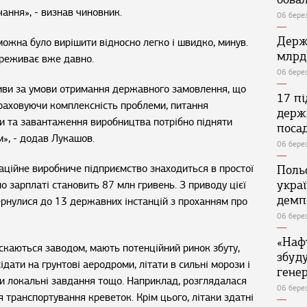
чання», - визнав чиновник.
06 бере
Держ
можна було вирішити відносно легко і швидко, минув.
млрд
ереживає вже давно.
06 бере
тиви за умови отримання державного замовлення, що
17 п
раховуючи комплексність проблеми, питання
держ
и та завантаження виробництва потрібно підняти
поса
», - додав Лукашов.
06 бере
аційне виробниче підприємство знаходиться в простої
Поль
укра
о зарплаті становить 87 млн гривень. З приводу цієї
демп
рнулися до 13 державних інстанцій з проханням про
06 бере
«Наф
ускаються заводом, мають потенційний ринок збуту,
збуд
ідати на грунтові аеродроми, літати в сильні морози і
генер
ти локальні завдання тощо. Наприклад, розглядалася
06 бере
транспортування креветок. Крім цього, літаки здатні