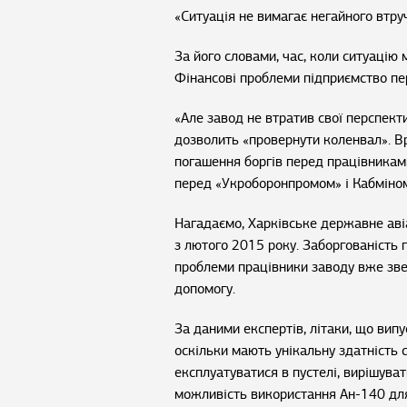
«Ситуація не вимагає негайного втру
За його словами, час, коли ситуацію 
Фінансові проблеми підприємство п
«Але завод не втратив свої перспек
дозволить «провернути коленвал». В
погашення боргів перед працівникам
перед «Укроборонпромом» і Кабміном
Нагадаємо, Харківське державне аві
з лютого 2015 року. Заборгованість п
проблеми працівники заводу вже зве
допомогу.
За даними експертів, літаки, що вип
оскільки мають унікальну здатність с
експлуатуватися в пустелі, вирішува
можливість використання Ан-140 для 