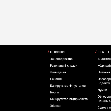
НОВИНИ
СТАТТІ
Законодавство
Аналітик
Резонансні справи
Журналіс
Ліквідація
Питання
Санація
Обговор
Кодексу
Банкрутство фінустанов
Думки
Борги
Обговор
Банкрутство підприємств
питань б
Збитки
Судова 