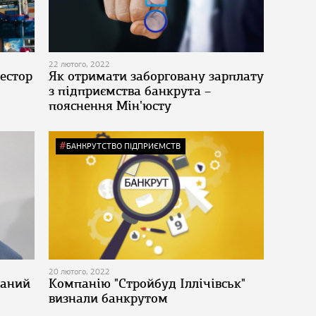
22 лютого, 2022
естор
Як отримати заборговану зарплату
з підприємства банкрута –
пояснення Мін'юсту
БАНКРУТСТВО ПІДПРИЄМСТВ
20 лютого, 2022
заний
Компанію "Стройбуд Іллічівськ"
визнали банкрутом