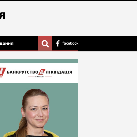
вання
facebook