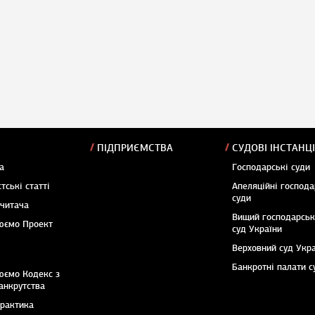
ПІДПРИЄМСТВА
СУДОВІ ІНСТАНЦІ
а
Господарські суди
тські статті
Апеляційні господа
суди
 читача
Вищий господарсь
юємо Проект
суд України
Верховний суд Укр
Банкротні палати с
юємо Кодекс з
анкрутства
практика