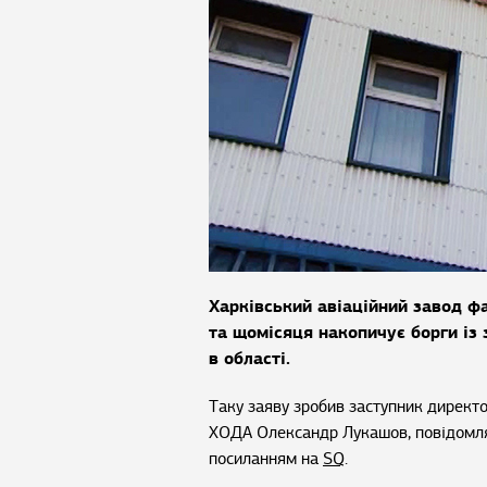
Харківський авіаційний завод ф
та щомісяця накопичує борги із 
в області.
Таку заяву зробив заступник директ
ХОДА Олександр Лукашов, повідомл
посиланням на
SQ
.