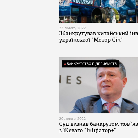
23 лютого, 2022
Збанкрутував китайський інв
української "Мотор Січ"
БАНКРУТСТВО ПІДПРИЄМСТВ
20 лютого, 2022
Суд визнав банкрутом пов`я
з Жеваго "Ініціатор+"