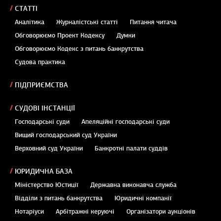
СТАТТІ
Аналітика
Журналістські статті
Питання читача
Обговорюємо Проект Кодексу
Думки
Обговорюємо Кодекс з питань банкрутства
Судова практика
ПІДПРИЄМСТВА
СУДОВІ ІНСТАНЦІЇ
Господарські суди
Апеляційні господарські суди
Вищий господарський суд України
Верховний суд України
Банкротні палати суддів
ЮРИДИЧНА БАЗА
Міністерство Юстиції
Державна виконавча служба
Відділи з питань банкрутства
Юридичні компанії
Нотаріуси
Арбітражні керуючі
Організатори аукціонів