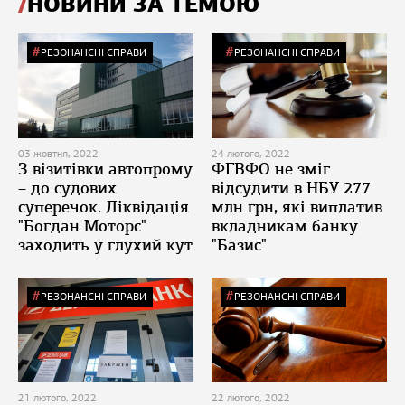
НОВИНИ ЗА ТЕМОЮ
РЕЗОНАНСНІ СПРАВИ
РЕЗОНАНСНІ СПРАВИ
03 жовтня, 2022
24 лютого, 2022
З візитівки автопрому
ФГВФО не зміг
– до судових
відсудити в НБУ 277
суперечок. Ліквідація
млн грн, які виплатив
"Богдан Моторс"
вкладникам банку
заходить у глухий кут
"Базис"
РЕЗОНАНСНІ СПРАВИ
РЕЗОНАНСНІ СПРАВИ
21 лютого, 2022
22 лютого, 2022