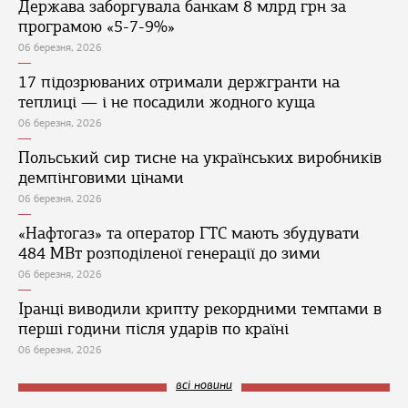
Держава заборгувала банкам 8 млрд грн за
програмою «5-7-9%»
06 березня, 2026
17 підозрюваних отримали держгранти на
теплиці — і не посадили жодного куща
06 березня, 2026
Польський сир тисне на українських виробників
демпінговими цінами
06 березня, 2026
«Нафтогаз» та оператор ГТС мають збудувати
484 МВт розподіленої генерації до зими
06 березня, 2026
Іранці виводили крипту рекордними темпами в
перші години після ударів по країні
06 березня, 2026
всі новини