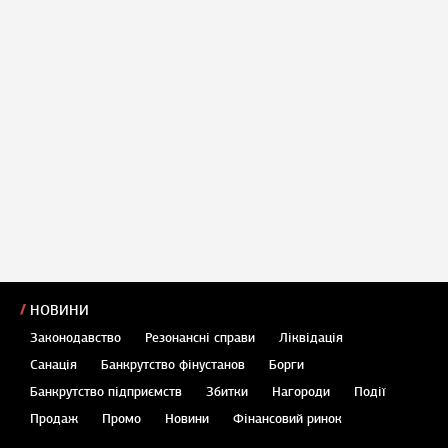
НОВИНИ
Законодавство
Резонансні справи
Ліквідація
Санація
Банкрутство фінустанов
Борги
Банкрутство підприємств
Збитки
Нагороди
Події
Продаж
Промо
Новини
Фінансовий ринок