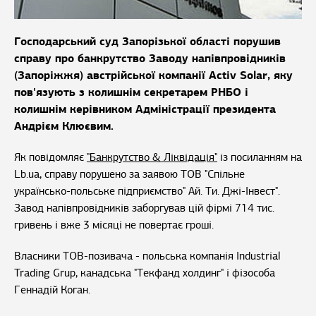
Господарський суд Запорізької області порушив
справу про банкрутство Заводу напівпровідників
(Запоріжжя) австрійської компанії Activ Solar, яку
пов'язують з колишнім секретарем РНБО і
колишнім керівником Адміністрації президента
Андрієм Клюєвим.
Як повідомляє
"Банкрутство & Ліквідація"
із посиланням на
Lb.ua, справу порушено за заявою ТОВ "Спільне
українсько-польське підприємство" Ай. Ти. Джі-Інвест".
Завод напівпровідників заборгував цій фірмі 714 тис.
гривень і вже 3 місяці не повертає гроші.
Власники ТОВ-позивача - польська компанія Industrial
Trading Grup, канадська "Текфанд холдинг" і фізособа
Геннадій Коган.