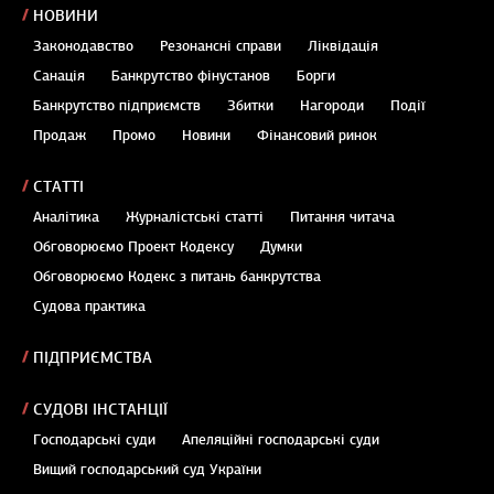
НОВИНИ
Законодавство
Резонансні справи
Ліквідація
Санація
Банкрутство фінустанов
Борги
Банкрутство підприємств
Збитки
Нагороди
Події
Продаж
Промо
Новини
Фінансовий ринок
СТАТТІ
Аналітика
Журналістські статті
Питання читача
Обговорюємо Проект Кодексу
Думки
Обговорюємо Кодекс з питань банкрутства
Судова практика
ПІДПРИЄМСТВА
СУДОВІ ІНСТАНЦІЇ
Господарські суди
Апеляційні господарські суди
Вищий господарський суд України