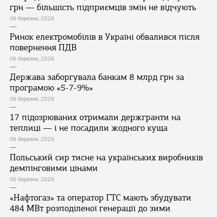
грн — більшість підприємців змін не відчують
06 березня, 2026
Ринок електромобілів в Україні обвалився після
повернення ПДВ
06 березня, 2026
Держава заборгувала банкам 8 млрд грн за
програмою «5-7-9%»
06 березня, 2026
17 підозрюваних отримали держгранти на
теплиці — і не посадили жодного куща
06 березня, 2026
Польський сир тисне на українських виробників
демпінговими цінами
06 березня, 2026
«Нафтогаз» та оператор ГТС мають збудувати
484 МВт розподіленої генерації до зими