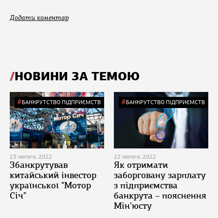
Додати коментар
НОВИНИ ЗА ТЕМОЮ
БАНКРУТСТВО ПІДПРИЄМСТВ
БАНКРУТСТВО ПІДПРИЄМСТВ
23 лютого, 2022
22 лютого, 2022
Збанкрутував
Як отримати
китайський інвестор
заборговану зарплату
української "Мотор
з підприємства
Січ"
банкрута – пояснення
Мін'юсту