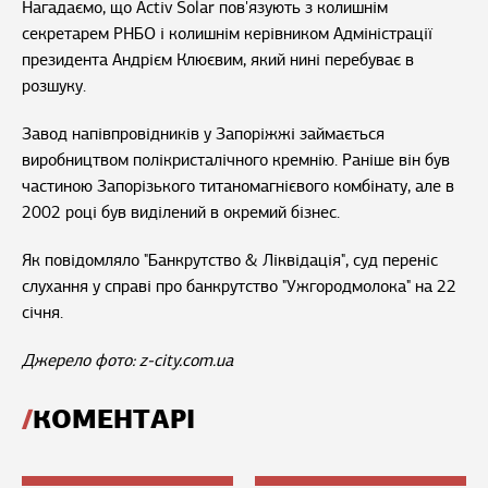
Нагадаємо, що Activ Solar пов'язують з колишнім
секретарем РНБО і колишнім керівником Адміністрації
президента Андрієм Клюєвим, який нині перебуває в
розшуку.
Завод напівпровідників у Запоріжжі займається
виробництвом полікристалічного кремнію. Раніше він був
частиною Запорізького титаномагнієвого комбінату, але в
2002 році був виділений в окремий бізнес.
Як повідомляло "Банкрутство & Ліквідація", суд переніс
слухання у справі про банкрутство "Ужгородмолока" на 22
січня.
Джерело фото: z-city.com.ua
КОМЕНТАРІ