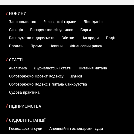
НОВИНИ
Законодавство
Резонансні справи
Ліквідація
Санація
Банкрутство фінустанов
Борги
Банкрутство підприємств
Збитки
Нагороди
Події
Продаж
Промо
Новини
Фінансовий ринок
СТАТТІ
Аналітика
Журналістські статті
Питання читача
Обговорюємо Проект Кодексу
Думки
Обговорюємо Кодекс з питань банкрутства
Судова практика
ПІДПРИЄМСТВА
СУДОВІ ІНСТАНЦІЇ
Господарські суди
Апеляційні господарські суди