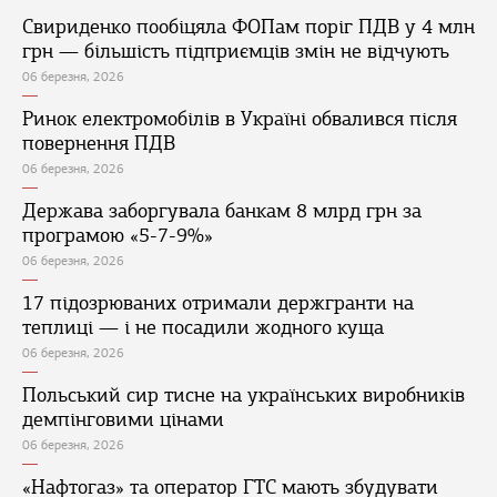
Свириденко пообіцяла ФОПам поріг ПДВ у 4 млн
грн — більшість підприємців змін не відчують
06 березня, 2026
Ринок електромобілів в Україні обвалився після
повернення ПДВ
06 березня, 2026
Держава заборгувала банкам 8 млрд грн за
програмою «5-7-9%»
06 березня, 2026
17 підозрюваних отримали держгранти на
теплиці — і не посадили жодного куща
06 березня, 2026
Польський сир тисне на українських виробників
демпінговими цінами
06 березня, 2026
«Нафтогаз» та оператор ГТС мають збудувати