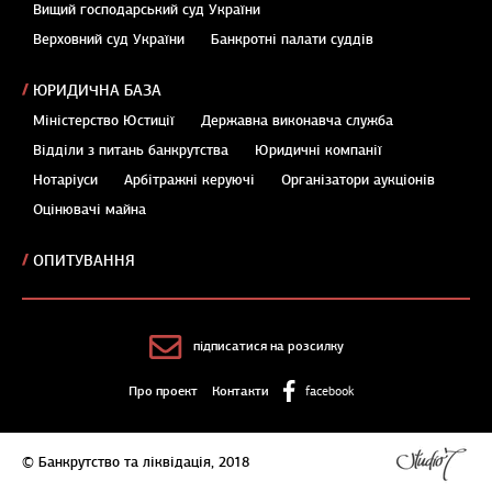
Вищий господарський суд України
Верховний суд України
Банкротні палати суддів
ЮРИДИЧНА БАЗА
Міністерство Юстиції
Державна виконавча служба
Відділи з питань банкрутства
Юридичні компанії
Нотаріуси
Арбітражні керуючі
Організатори аукціонів
Оцінювачі майна
ОПИТУВАННЯ
підписатися на розсилку
Про проект
Контакти
facebook
© Банкрутство та ліквідація, 2018