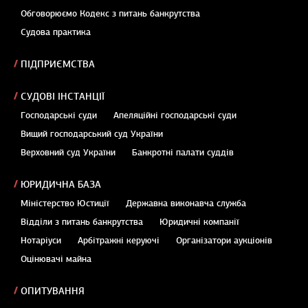
Обговорюємо Кодекс з питань банкрутства
Судова практика
ПІДПРИЄМСТВА
СУДОВІ ІНСТАНЦІЇ
Господарські суди
Апеляційні господарські суди
Вищий господарський суд України
Верховний суд України
Банкротні палати суддів
ЮРИДИЧНА БАЗА
Міністерство Юстиції
Державна виконавча служба
Відділи з питань банкрутства
Юридичні компанії
Нотаріуси
Арбітражні керуючі
Організатори аукціонів
Оцінювачі майна
ОПИТУВАННЯ