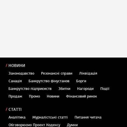
НОВИНИ
Законодавство
Резонансні справи
Ліквідація
Санація
Банкрутство фінустанов
Борги
Банкрутство підприємств
Збитки
Нагороди
Події
Продаж
Промо
Новини
Фінансовий ринок
СТАТТІ
Аналітика
Журналістські статті
Питання читача
Обговорюємо Проект Кодексу
Думки