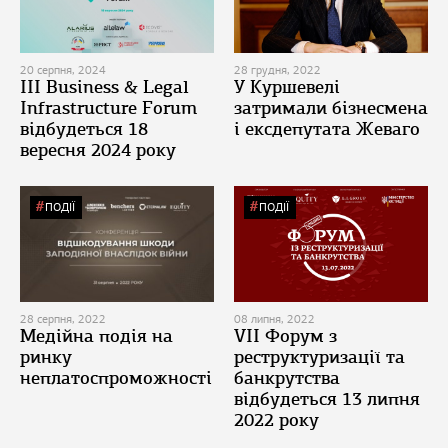
20 серпня, 2024
28 грудня, 2022
ІІІ Business & Legal
У Куршевелі
Infrastructure Forum
затримали бізнесмена
відбудеться 18
і ексдепутата Жеваго
вересня 2024 року
ПОДІЇ
ПОДІЇ
28 серпня, 2022
08 липня, 2022
Медійна подія на
VII Форум з
ринку
реструктуризації та
неплатоспроможності
банкрутства
відбудеться 13 липня
2022 року