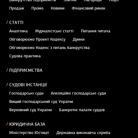
Банкрутство підприємств
Збитки
Нагороди
Події
Продаж
Промо
Новини
Фінансовий ринок
СТАТТІ
Аналітика
Журналістські статті
Питання читача
Обговорюємо Проект Кодексу
Думки
Обговорюємо Кодекс з питань банкрутства
Судова практика
ПІДПРИЄМСТВА
СУДОВІ ІНСТАНЦІЇ
Господарські суди
Апеляційні господарські суди
Вищий господарський суд України
Верховний суд України
Банкротні палати суддів
ЮРИДИЧНА БАЗА
Міністерство Юстиції
Державна виконавча служба