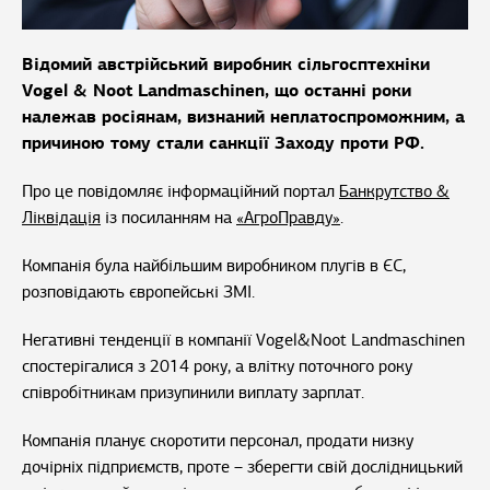
Відомий австрійський виробник сільгосптехніки
Vogel & Noot Landmaschinen, що останні роки
належав росіянам, визнаний неплатоспроможним, а
причиною тому стали санкції Заходу проти РФ.
Про це повідомляє інформаційний портал
Банкрутство &
Ліквідація
із посиланням на
«АгроПравду»
.
Компанія була найбільшим виробником плугів в ЄС,
розповідають європейські ЗМІ.
Негативні тенденції в компанії Vogel&Noot Landmaschinen
спостерігалися з 2014 року, а влітку поточного року
співробітникам призупинили виплату зарплат.
Компанія планує скоротити персонал, продати низку
дочірніх підприємств, проте – зберегти свій дослідницький