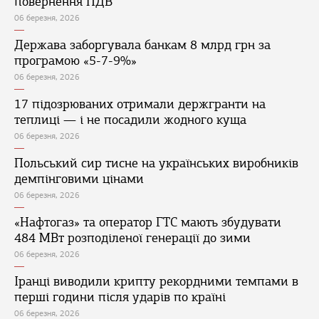
повернення ПДВ
06 березня, 2026
Держава заборгувала банкам 8 млрд грн за
програмою «5-7-9%»
06 березня, 2026
17 підозрюваних отримали держгранти на
теплиці — і не посадили жодного куща
06 березня, 2026
Польський сир тисне на українських виробників
демпінговими цінами
06 березня, 2026
«Нафтогаз» та оператор ГТС мають збудувати
484 МВт розподіленої генерації до зими
06 березня, 2026
Іранці виводили крипту рекордними темпами в
перші години після ударів по країні
06 березня, 2026