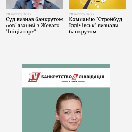
20 лютого, 2022
20 лютого, 2022
Суд визнав банкрутом
Компанію "Стройбуд
пов`язаний з Жеваго
Іллічівськ" визнали
"Ініціатор+"
банкрутом