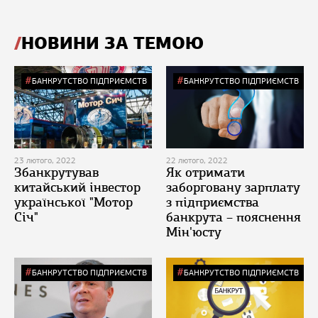
НОВИНИ ЗА ТЕМОЮ
БАНКРУТСТВО ПІДПРИЄМСТВ
БАНКРУТСТВО ПІДПРИЄМСТВ
23 лютого, 2022
22 лютого, 2022
Збанкрутував
Як отримати
китайський інвестор
заборговану зарплату
української "Мотор
з підприємства
Січ"
банкрута – пояснення
Мін'юсту
БАНКРУТСТВО ПІДПРИЄМСТВ
БАНКРУТСТВО ПІДПРИЄМСТВ