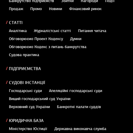
Банкрутство підприємств
Збитки
Нагороди
Події
Продаж
Промо
Новини
Фінансовий ринок
СТАТТІ
Аналітика
Журналістські статті
Питання читача
Обговорюємо Проект Кодексу
Думки
Обговорюємо Кодекс з питань банкрутства
Судова практика
ПІДПРИЄМСТВА
СУДОВІ ІНСТАНЦІЇ
Господарські суди
Апеляційні господарські суди
Вищий господарський суд України
Верховний суд України
Банкротні палати суддів
ЮРИДИЧНА БАЗА
Міністерство Юстиції
Державна виконавча служба