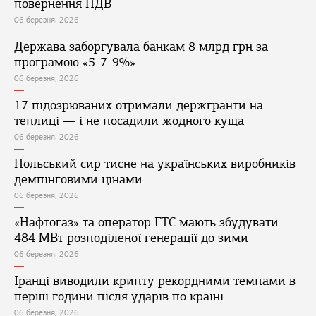
повернення ПДВ
06 березня, 2026
Держава заборгувала банкам 8 млрд грн за
програмою «5-7-9%»
06 березня, 2026
17 підозрюваних отримали держгранти на
теплиці — і не посадили жодного куща
06 березня, 2026
Польський сир тисне на українських виробників
демпінговими цінами
06 березня, 2026
«Нафтогаз» та оператор ГТС мають збудувати
484 МВт розподіленої генерації до зими
06 березня, 2026
Іранці виводили крипту рекордними темпами в
перші години після ударів по країні
06 березня, 2026