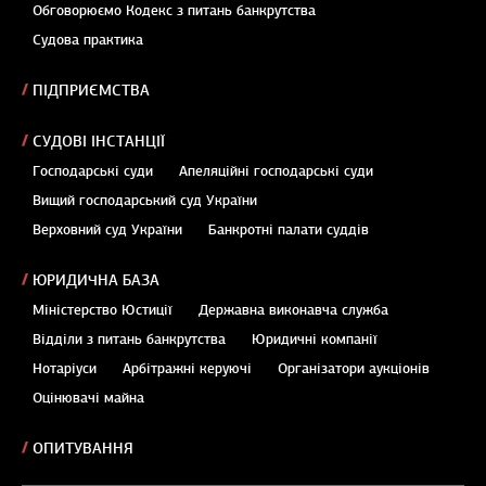
Обговорюємо Кодекс з питань банкрутства
Судова практика
ПІДПРИЄМСТВА
СУДОВІ ІНСТАНЦІЇ
Господарські суди
Апеляційні господарські суди
Вищий господарський суд України
Верховний суд України
Банкротні палати суддів
ЮРИДИЧНА БАЗА
Міністерство Юстиції
Державна виконавча служба
Відділи з питань банкрутства
Юридичні компанії
Нотаріуси
Арбітражні керуючі
Організатори аукціонів
Оцінювачі майна
ОПИТУВАННЯ