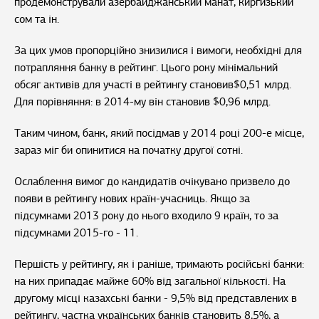
продемонстрували азербайджанський манат, киргизький
сом та ін.
За цих умов пропорційно знизилися і вимоги, необхідні для
потрапляння банку в рейтинг. Цього року мінімальний
обсяг активів для участі в рейтингу становив$0,51 млрд.
Для порівняння: в 2014-му він становив $0,96 млрд.
Таким чином, банк, який посідмав у 2014 році 200-е місце,
зараз міг би опинитися на початку другої сотні.
Ослаблення вимог до кандидатів очікувано призвело до
появи в рейтингу нових країн-учасниць. Якщо за
підсумками 2013 року до нього входило 9 країн, то за
підсумками 2015-го - 11.
Першість у рейтингу, як і раніше, тримають російські банки:
на них припадає майже 60% від загальної кількості. На
другому місці казахські банки - 9,5% від представлених в
рейтингу, частка українських банків становить 8,5%, а