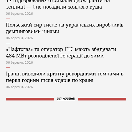
17 підозрюваних отримали держгранти на
теплиці — і не посадили жодного куща
06 березня, 2026
Польський сир тисне на українських виробників
демпінговими цінами
06 березня, 2026
«Нафтогаз» та оператор ГТС мають збудувати
484 МВт розподіленої генерації до зими
06 березня, 2026
Іранці виводили крипту рекордними темпами в
перші години після ударів по країні
06 березня, 2026
всі новини