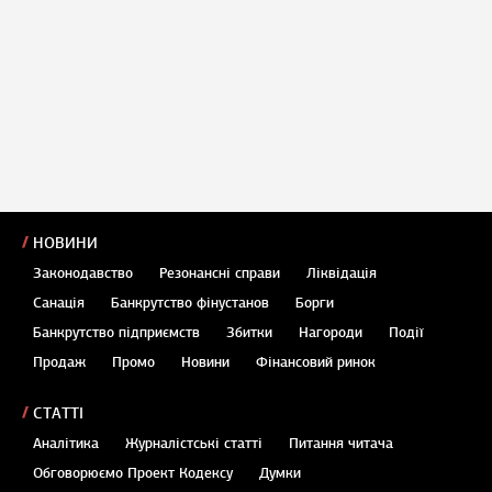
НОВИНИ
Законодавство
Резонансні справи
Ліквідація
Санація
Банкрутство фінустанов
Борги
Банкрутство підприємств
Збитки
Нагороди
Події
Продаж
Промо
Новини
Фінансовий ринок
СТАТТІ
Аналітика
Журналістські статті
Питання читача
Обговорюємо Проект Кодексу
Думки