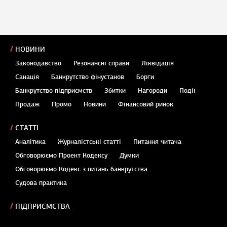
НОВИНИ
Законодавство
Резонансні справи
Ліквідація
Санація
Банкрутство фінустанов
Борги
Банкрутство підприємств
Збитки
Нагороди
Події
Продаж
Промо
Новини
Фінансовий ринок
СТАТТІ
Аналітика
Журналістські статті
Питання читача
Обговорюємо Проект Кодексу
Думки
Обговорюємо Кодекс з питань банкрутства
Судова практика
ПІДПРИЄМСТВА