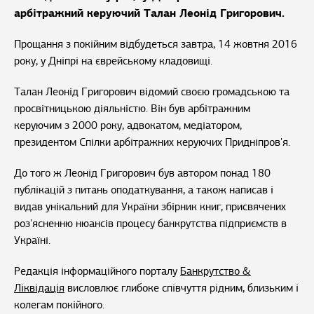
арбітражний керуючий Талан Леонід Григорович.
Прощання з покійним відбудеться завтра, 14 жовтня 2016
року, у Дніпрі на єврейському кладовищі.
Талан Леонід Григорович відомий своєю громадською та
просвітницькою діяльністю. Він був арбітражним
керуючим з 2000 року, адвокатом, медіатором,
президентом Спілки арбітражних керуючих Придніпров'я.
До того ж Леонід Григорович був автором понад 180
публікацій з питань оподаткування, а також написав і
видав унікальний для України збірник книг, присвячених
роз'ясненню нюансів процесу банкрутства підприємств в
Україні.
Редакція інформаційного порталу
Банкрутство &
Ліквідація
висловлює глибоке співчуття рідним, близьким і
колегам покійного.