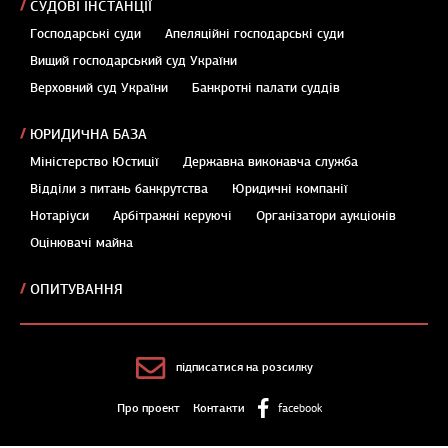
СУДОВІ ІНСТАНЦІЇ
Господарські суди
Апеляційні господарські суди
Вищий господарський суд України
Верховний суд України
Банкротні палати суддів
ЮРИДИЧНА БАЗА
Міністерство Юстиції
Державна виконавча служба
Відділи з питань банкрутства
Юридичні компанії
Нотаріуси
Арбітражні керуючі
Організатори аукціонів
Оцінювачі майна
ОПИТУВАННЯ
підписатися на розсилку
Про проект
Контакти
facebook