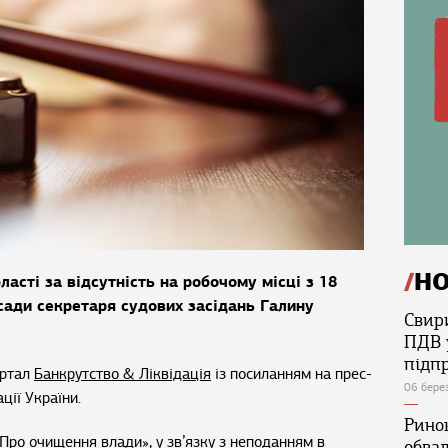
Н
асті за відсутність на робочому місці з 18
осади секретаря судових засідань Галину
Свир
ПДВ 
підп
ортал
Банкрутство & Ліквідація
із посиланням на прес-
06 бере
ції України.
Ринок
«Про очищення влади», у зв’язку з неподанням в
обва