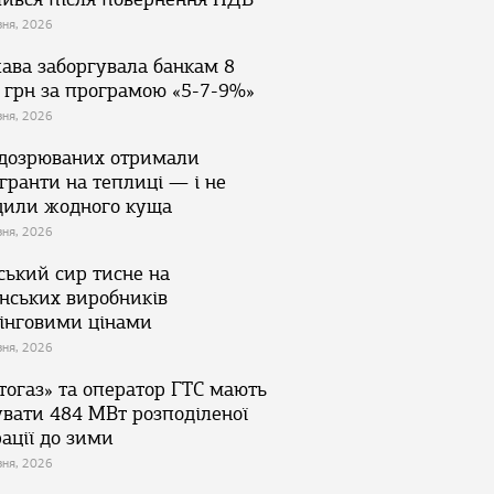
зня, 2026
ава заборгувала банкам 8
 грн за програмою «5-7-9%»
зня, 2026
ідозрюваних отримали
гранти на теплиці — і не
дили жодного куща
зня, 2026
ський сир тисне на
їнських виробників
інговими цінами
зня, 2026
тогаз» та оператор ГТС мають
увати 484 МВт розподіленої
ації до зими
зня, 2026