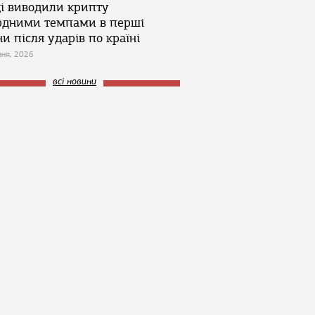
ці виводили крипту
рдними темпами в перші
и після ударів по країні
зня, 2026
всі новини