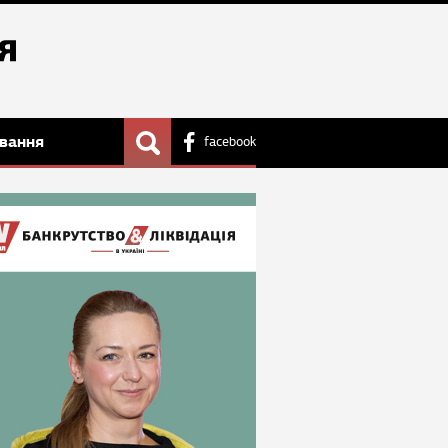
вання
facebook