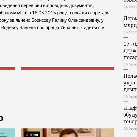
оведення перевірки відповідних документів,
06 бере
обочому місці з 18.03.2015 року, з посади секретаря
Держ
року звільнено Борисову Галину Олександрівну, у
млрд
6 Кодексу Законів про працю України», - йдеться у
06 бере
17 п
держ
поса
06 бере
Поль
укра
демп
06 бере
«Наф
збуд
Ю
генер
06 бере
ПОДІЇ