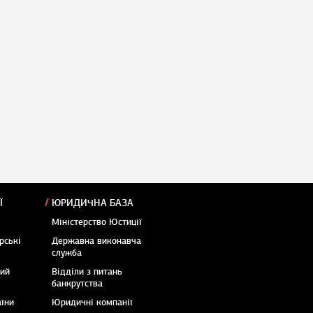
Ї
ЮРИДИЧНА БАЗА
Міністерство Юстиції
рські
Державна виконавча
служба
кий
Відділи з питань
банкрутства
аїни
Юридичні компанії