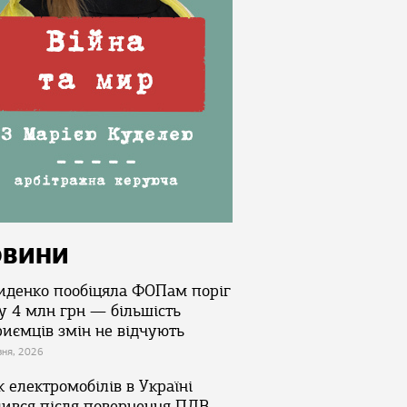
ОВИНИ
иденко пообіцяла ФОПам поріг
у 4 млн грн — більшість
риємців змін не відчують
зня, 2026
 електромобілів в Україні
лився після повернення ПДВ