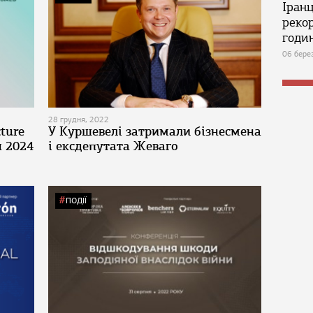
Іран
реко
годин
06 бере
28 грудня, 2022
cture
У Куршевелі затримали бізнесмена
я 2024
і ексдепутата Жеваго
ПОДІЇ