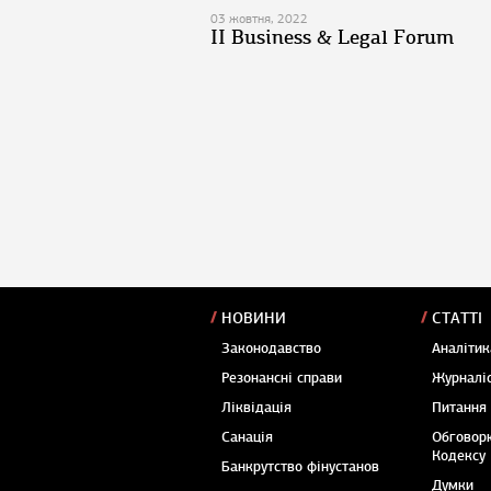
03 жовтня, 2022
II Business & Legal Forum
НОВИНИ
СТАТТІ
Законодавство
Аналітик
Резонансні справи
Журналіс
Ліквідація
Питання
Санація
Обговор
Кодексу
Банкрутство фінустанов
Думки