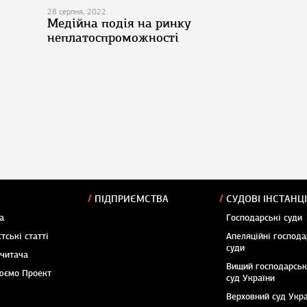
28 серпня, 2022
Медійна подія на ринку
неплатоспроможності
ПІДПРИЄМСТВА
СУДОВІ ІНСТАНЦІ
а
Господарські суди
тські статті
Апеляційні господа
суди
 читача
Вищий господарсь
юємо Проект
суд України
Верховний суд Укр