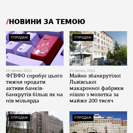
НОВИНИ ЗА ТЕМОЮ
ПРОДАЖ
ПРОДАЖ
23 лютого, 2022
22 лютого, 2022
ФГВФО спробує цього
Майно збанкрутілої
тижня продати
Львівської
активи банків-
макаронної фабрики
банкрутів більш як на
пішло з молотка за
пів мільярда
майже 200 тисяч
ПРОДАЖ
ПРОДАЖ