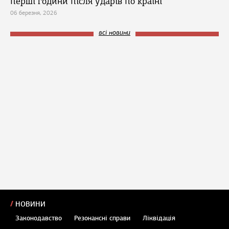
перші години після ударів по країні
06 березня, 2026
всі новини
НОВИНИ
Законодавство
Резонансні справи
Ліквідація