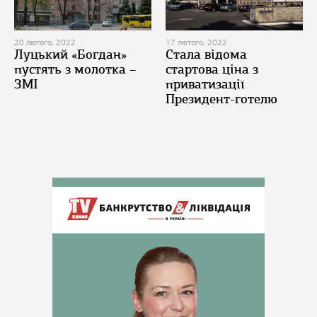
20 лютого, 2022
17 лютого, 2022
Луцький «Богдан»
Стала відома
пустять з молотка –
стартова ціна з
ЗМІ
приватизації
Президент-готелю