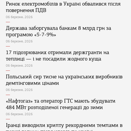
Ринок електромобілів в Україні обвалився після
повернення ПДВ
06 березня, 2026
Держава заборгувала банкам 8 млрд грн за
програмою «5-7-9%»
06 березня, 2026
17 підозрюваних отримали держгранти на
теплиці — і не посадили жодного куща
06 березня, 2026
Польський сир тисне на українських виробників
демпінговими цінами
06 березня, 2026
«Нафтогаз» та оператор ГТС мають збудувати
484 МВт розподіленої генерації до зими
06 березня, 2026
Іранці виводили крипту рекордними темпами в