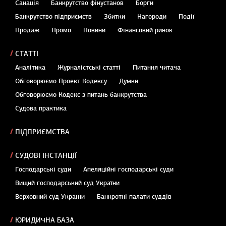
Санація
Банкрутство фінустанов
Борги
Банкрутство підприємств
Збитки
Нагороди
Події
Продаж
Промо
Новини
Фінансовий ринок
СТАТТІ
Аналітика
Журналістські статті
Питання читача
Обговорюємо Проект Кодексу
Думки
Обговорюємо Кодекс з питань банкрутства
Судова практика
ПІДПРИЄМСТВА
СУДОВІ ІНСТАНЦІЇ
Господарські суди
Апеляційні господарські суди
Вищий господарський суд України
Верховний суд України
Банкротні палати суддів
ЮРИДИЧНА БАЗА