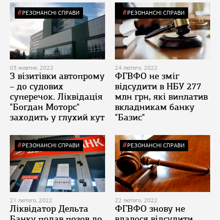
РЕЗОНАНСНІ СПРАВИ
РЕЗОНАНСНІ СПРАВИ
03 жовтня, 2022
24 лютого, 2022
З візитівки автопрому
ФГВФО не зміг
– до судових
відсудити в НБУ 277
суперечок. Ліквідація
млн грн, які виплатив
"Богдан Моторс"
вкладникам банку
заходить у глухий кут
"Базис"
РЕЗОНАНСНІ СПРАВИ
РЕЗОНАНСНІ СПРАВИ
21 лютого, 2022
22 лютого, 2022
Ліквідатор Дельта
ФГВФО знову не
Банку подав позов до
вдалося відсудити