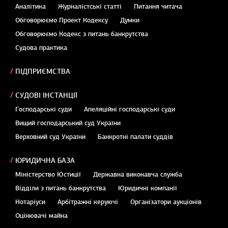
Аналітика
Журналістські статті
Питання читача
Обговорюємо Проект Кодексу
Думки
Обговорюємо Кодекс з питань банкрутства
Судова практика
ПІДПРИЄМСТВА
СУДОВІ ІНСТАНЦІЇ
Господарські суди
Апеляційні господарські суди
Вищий господарський суд України
Верховний суд України
Банкротні палати суддів
ЮРИДИЧНА БАЗА
Міністерство Юстиції
Державна виконавча служба
Відділи з питань банкрутства
Юридичні компанії
Нотаріуси
Арбітражні керуючі
Організатори аукціонів
Оцінювачі майна