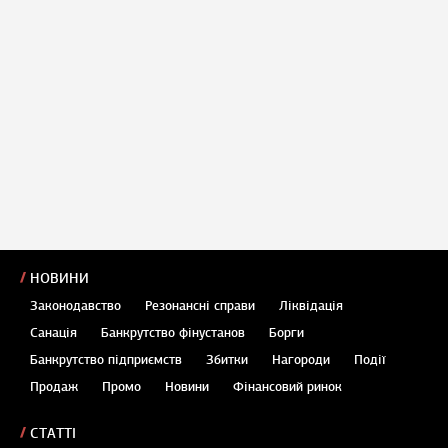
НОВИНИ
Законодавство
Резонансні справи
Ліквідація
Санація
Банкрутство фінустанов
Борги
Банкрутство підприємств
Збитки
Нагороди
Події
Продаж
Промо
Новини
Фінансовий ринок
СТАТТІ