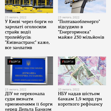
23 лютого, 2022
23 лютого, 2022
У Києві через борги по
"Полтаваобленерго"
зарплаті оголосили
відсудило в
страйк водії
"Енергоринока"
тролейбусів:
майже 230 мільйонів
"Київпастранс" каже,
все заплатив
БОРГИ
БОРГИ
23 лютого, 2022
20 лютого, 2022
ДІУ не переконала
НБУ надав шістьом
суди визнати
банкам 1,9 млрд грн
припиненими її борги
короткого рефінансу
перед Дельта Банком