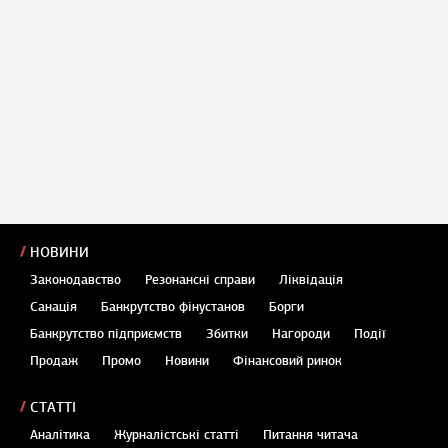
НОВИНИ
Законодавство
Резонансні справи
Ліквідація
Санація
Банкрутство фінустанов
Борги
Банкрутство підприємств
Збитки
Нагороди
Події
Продаж
Промо
Новини
Фінансовий ринок
СТАТТІ
Аналітика
Журналістські статті
Питання читача