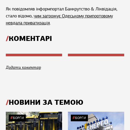
Як повідомляв інформпортал Банкрутство & Ліквідація,
стало відомо,
чим загрожує Одеському припортовому
невдала приватизація
.
КОМЕНТАРІ
Додати коментар
НОВИНИ ЗА ТЕМОЮ
БОРГИ
БОРГИ