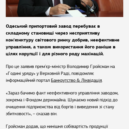
Одеський припортовий завод перебуває в
складному становищі через несприятливу
кон'юнктуру світового ринку добрив, неефективне
управління, а також використання його раніше в
цілях корупції і для різного роду махінацій.
Про це заявив прем'єр-міністр Володимир Гройсман на
«Годині уряду» у Верховній Раді, повідомляє
інформаційний портал
Банкрутство & Ліквідація
.
«Зараз бачимо факт неефективного управління заводом,
зокрема і Фондом держмайна. Шукаємо новий підхід до
очищення підприємства від боргів і виведення зі стану
збитковості», – сказав він.
Гройсман додав, що нинішня собівартість продукції