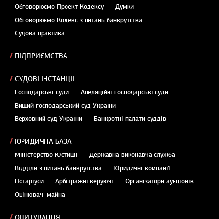
Обговорюємо Проект Кодексу
Думки
Обговорюємо Кодекс з питань банкрутства
Судова практика
ПІДПРИЄМСТВА
СУДОВІ ІНСТАНЦІЇ
Господарські суди
Апеляційні господарські суди
Вищий господарський суд України
Верховний суд України
Банкротні палати суддів
ЮРИДИЧНА БАЗА
Міністерство Юстиції
Державна виконавча служба
Відділи з питань банкрутства
Юридичні компанії
Нотаріуси
Арбітражні керуючі
Організатори аукціонів
Оцінювачі майна
ОПИТУВАННЯ