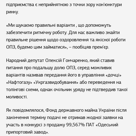
підприємства є неприйнятною з точки зору кон'юнктури
ринку.
«Ми шукаємо правильні варіанти , що допоможуть
забезпечити ритмічну роботу. Для нас важливо знайти
правильне рішення щодо оздоровлення та якісної роботи
ОПЗ, будемо цим займатися», – пообіцяв прем'єр.
Народний депутат Олексій Гончаренко, який ставив
питання про подальшу долю ОПЗ, серед можливих
варіантів називав передання його в управління «дочці»
«Нафтогазу» «Укргазвидобування» або переведення на
толінгові схеми, однак очільник уряду не підтвердив такої
моливості.
Як повідомлялося, Фонд державного майна України після
закінчення терміну подачі не отримав жодної заявки на
участь в конкурсі з продажу 99,567% ПАТ «Одеський
припортовий завод».