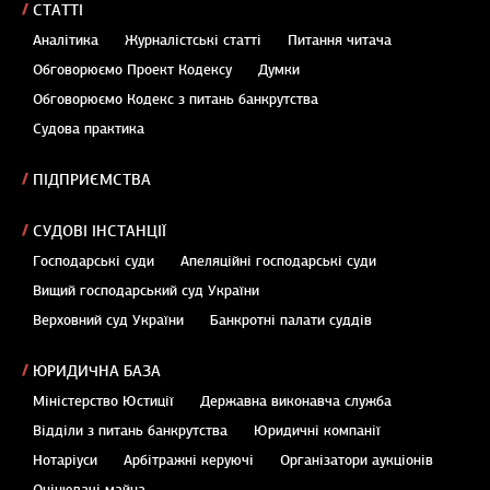
СТАТТІ
Аналітика
Журналістські статті
Питання читача
Обговорюємо Проект Кодексу
Думки
Обговорюємо Кодекс з питань банкрутства
Судова практика
ПІДПРИЄМСТВА
СУДОВІ ІНСТАНЦІЇ
Господарські суди
Апеляційні господарські суди
Вищий господарський суд України
Верховний суд України
Банкротні палати суддів
ЮРИДИЧНА БАЗА
Міністерство Юстиції
Державна виконавча служба
Відділи з питань банкрутства
Юридичні компанії
Нотаріуси
Арбітражні керуючі
Організатори аукціонів