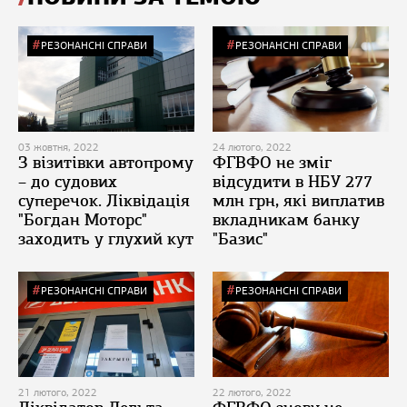
РЕЗОНАНСНІ СПРАВИ
РЕЗОНАНСНІ СПРАВИ
03 жовтня, 2022
24 лютого, 2022
З візитівки автопрому
ФГВФО не зміг
– до судових
відсудити в НБУ 277
суперечок. Ліквідація
млн грн, які виплатив
"Богдан Моторс"
вкладникам банку
заходить у глухий кут
"Базис"
РЕЗОНАНСНІ СПРАВИ
РЕЗОНАНСНІ СПРАВИ
21 лютого, 2022
22 лютого, 2022