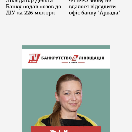
Ліквідатор Дельта
ФГВФО знову не
Банку подав позов до
вдалося відсудити
ДІУ на 226 млн грн
офіс банку "Аркада"