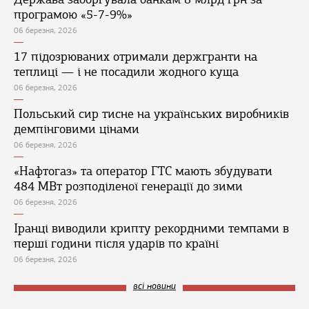
програмою «5-7-9%»
06 березня, 2026
17 підозрюваних отримали держгранти на
теплиці — і не посадили жодного куща
06 березня, 2026
Польський сир тисне на українських виробників
демпінговими цінами
06 березня, 2026
«Нафтогаз» та оператор ГТС мають збудувати
484 МВт розподіленої генерації до зими
06 березня, 2026
Іранці виводили крипту рекордними темпами в
перші години після ударів по країні
06 березня, 2026
всі новини