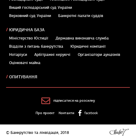
Вищий господарський суд України
Верховний суд України
Банкротні палати суддів
ЮРИДИЧНА БАЗА
Міністерство Юстиції
Державна виконавча служба
Відділи з питань банкрутства
Юридичні компанії
Нотаріуси
Арбітражні керуючі
Організатори аукціонів
Оцінювачі майна
ОПИТУВАННЯ
підписатися на розсилку
Про проект
Контакти
facebook
© Банкрутство та ліквідація, 2018