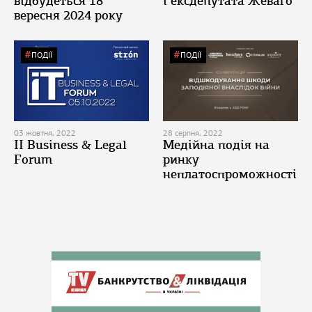
відбудеться 18
і ексдепутата Жеваго
вересня 2024 року
ПОДІЇ
ПОДІЇ
03 жовтня, 2022
28 серпня, 2022
II Business & Legal
Медійна подія на
Forum
ринку
неплатоспроможності