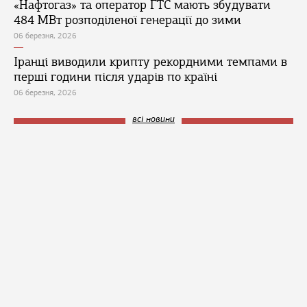
«Нафтогаз» та оператор ГТС мають збудувати
484 МВт розподіленої генерації до зими
06 березня, 2026
Іранці виводили крипту рекордними темпами в
перші години після ударів по країні
06 березня, 2026
всі новини