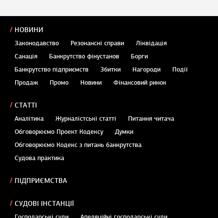
НОВИНИ
Законодавство
Резонансні справи
Ліквідація
Санація
Банкрутство фінустанов
Борги
Банкрутство підприємств
Збитки
Нагороди
Події
Продаж
Промо
Новини
Фінансовий ринок
СТАТТІ
Аналітика
Журналістські статті
Питання читача
Обговорюємо Проект Кодексу
Думки
Обговорюємо Кодекс з питань банкрутства
Судова практика
ПІДПРИЄМСТВА
СУДОВІ ІНСТАНЦІЇ
Господарські суди
Апеляційні господарські суди