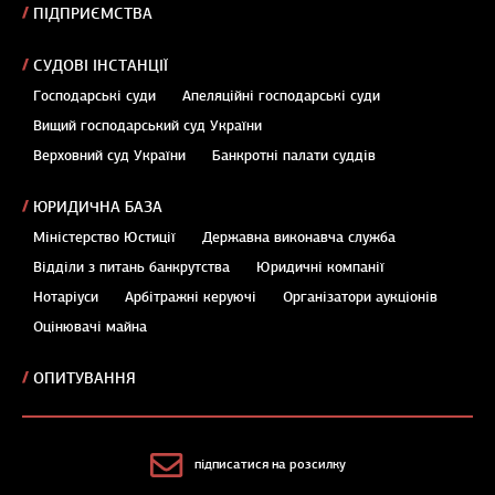
ПІДПРИЄМСТВА
СУДОВІ ІНСТАНЦІЇ
Господарські суди
Апеляційні господарські суди
Вищий господарський суд України
Верховний суд України
Банкротні палати суддів
ЮРИДИЧНА БАЗА
Міністерство Юстиції
Державна виконавча служба
Відділи з питань банкрутства
Юридичні компанії
Нотаріуси
Арбітражні керуючі
Організатори аукціонів
Оцінювачі майна
ОПИТУВАННЯ
підписатися на розсилку