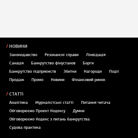
НОВИНИ
Законодавство
Резонансні справи
Ліквідація
Санація
Банкрутство фінустанов
Борги
Банкрутство підприємств
Збитки
Нагороди
Події
Продаж
Промо
Новини
Фінансовий ринок
СТАТТІ
Аналітика
Журналістські статті
Питання читача
Обговорюємо Проект Кодексу
Думки
Обговорюємо Кодекс з питань банкрутства
Судова практика