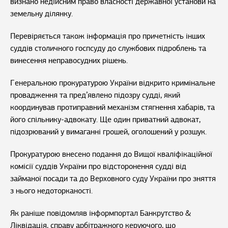
визнано недійсним право власності державної установи на
земельну ділянку.
Перевіряється також інформація про причетність інших
суддів столичного госпсуду до службових підроблень та
винесення неправосудних рішень.
Генеральною прокуратурою України відкрито кримінальне
провадження та пред’явлено підозру судді, який
координував протиправний механізм стягнення хабарів, та
його спільнику-адвокату. Ще один приватний адвокат,
підозрюваний у вимаганні грошей, оголошений у розшук.
Прокуратурою внесено подання до Вищої кваліфікаційної
комісії суддів України про відсторонення судді від
займаної посади та до Верховного суду України про зняття
з нього недоторканості.
Як раніше повідомляв інформпортал Банкрутство &
Ліквідація,
справу арбітражного керуючого, що