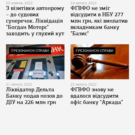
03 жовтня, 2022
24 лютого, 2022
З візитівки автопрому
ФГВФО не зміг
– до судових
відсудити в НБУ 277
суперечок. Ліквідація
млн грн, які виплатив
"Богдан Моторс"
вкладникам банку
заходить у глухий кут
"Базис"
РЕЗОНАНСНІ СПРАВИ
РЕЗОНАНСНІ СПРАВИ
21 лютого, 2022
22 лютого, 2022
Ліквідатор Дельта
ФГВФО знову не
Банку подав позов до
вдалося відсудити
ДІУ на 226 млн грн
офіс банку "Аркада"