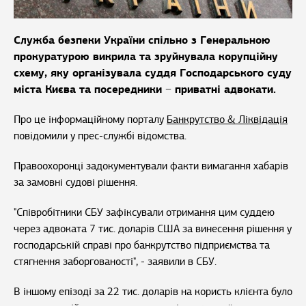
Служба безпеки України спільно з Генеральною
прокуратурою викрила та зруйнувала корупційну
схему, яку організувала суддя Господарського суду
міста Києва та посередники − приватні адвокати.
Про це інформаційному порталу
Банкрутство & Ліквідація
повідомили у прес-службі відомства.
Правоохоронці задокументували факти вимагання хабарів
за замовні судові рішення.
"Співробітники СБУ зафіксували отримання цим суддею
через адвоката 7 тис. доларів США за винесення рішення у
господарській справі про банкрутство підприємства та
стягнення заборгованості", - заявили в СБУ.
В іншому епізоді за 22 тис. доларів на користь клієнта було