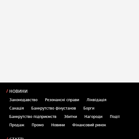
НОВИНИ
Законодавство
Резонансні справи
Ліквідація
Санація
Банкрутство фінустанов
Борги
Банкрутство підприємств
Збитки
Нагороди
Події
Продаж
Промо
Новини
Фінансовий ринок