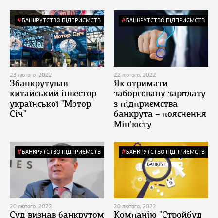
БАНКРУТСТВО ПІДПРИЄМСТВ
БАНКРУТСТВО ПІДПРИЄМСТВ
23 лютого, 2022
22 лютого, 2022
Збанкрутував
Як отримати
китайський інвестор
заборговану зарплату
української "Мотор
з підприємства
Січ"
банкрута – пояснення
Мін'юсту
БАНКРУТСТВО ПІДПРИЄМСТВ
БАНКРУТСТВО ПІДПРИЄМСТВ
20 лютого, 2022
20 лютого, 2022
Суд визнав банкрутом
Компанію "Стройбуд