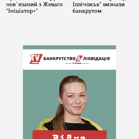
пов`язаний з Жеваго
Іллічівськ" визнали
"Ініціатор+"
банкрутом