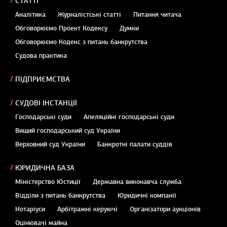
СТАТТІ
Аналітика
Журналістські статті
Питання читача
Обговорюємо Проект Кодексу
Думки
Обговорюємо Кодекс з питань банкрутства
Судова практика
ПІДПРИЄМСТВА
СУДОВІ ІНСТАНЦІЇ
Господарські суди
Апеляційні господарські суди
Вищий господарський суд України
Верховний суд України
Банкротні палати суддів
ЮРИДИЧНА БАЗА
Міністерство Юстиції
Державна виконавча служба
Відділи з питань банкрутства
Юридичні компанії
Нотаріуси
Арбітражні керуючі
Організатори аукціонів
Оцінювачі майна