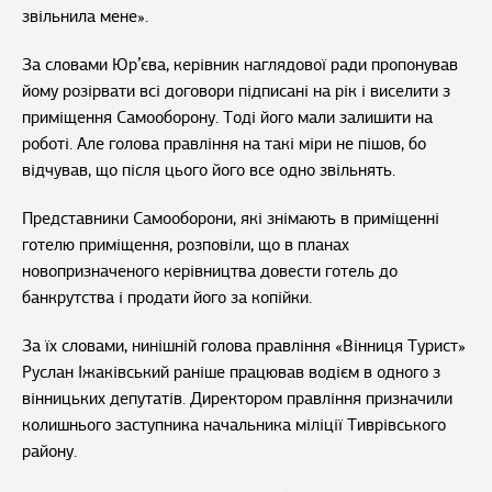
звільнила мене».
За словами Юр’єва, керівник наглядової ради пропонував
йому розірвати всі договори підписані на рік і виселити з
приміщення Самооборону. Тоді його мали залишити на
роботі. Але голова правління на такі міри не пішов, бо
відчував, що після цього його все одно звільнять.
Представники Самооборони, які знімають в приміщенні
готелю приміщення, розповіли, що в планах
новопризначеного керівництва довести готель до
банкрутства і продати його за копійки.
За їх словами, нинішній голова правління «Вінниця Турист»
Руслан Іжаківський раніше працював водієм в одного з
вінницьких депутатів. Директором правління призначили
колишнього заступника начальника міліції Тиврівського
району.