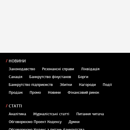
НОВИНИ
Законодавство
Резонансні справи
Ліквідація
Санація
Банкрутство фінустанов
Борги
Банкрутство підприємств
Збитки
Нагороди
Події
Продаж
Промо
Новини
Фінансовий ринок
СТАТТІ
Аналітика
Журналістські статті
Питання читача
Обговорюємо Проект Кодексу
Думки
Обговорюємо Кодекс з питань банкрутства