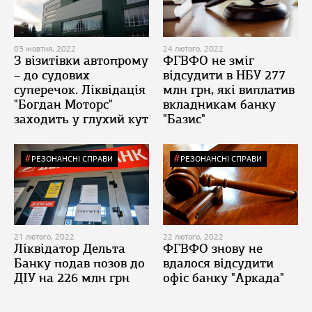
03 жовтня, 2022
24 лютого, 2022
З візитівки автопрому
ФГВФО не зміг
– до судових
відсудити в НБУ 277
суперечок. Ліквідація
млн грн, які виплатив
"Богдан Моторс"
вкладникам банку
заходить у глухий кут
"Базис"
РЕЗОНАНСНІ СПРАВИ
РЕЗОНАНСНІ СПРАВИ
21 лютого, 2022
22 лютого, 2022
Ліквідатор Дельта
ФГВФО знову не
Банку подав позов до
вдалося відсудити
ДІУ на 226 млн грн
офіс банку "Аркада"