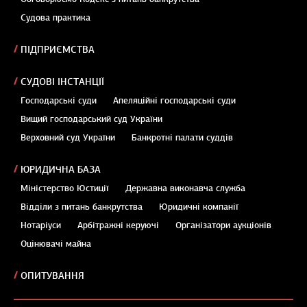
Судова практика
ПІДПРИЄМСТВА
СУДОВІ ІНСТАНЦІЇ
Господарські суди
Апеляційні господарські суди
Вищий господарський суд України
Верховний суд України
Банкротні палати суддів
ЮРИДИЧНА БАЗА
Міністерство Юстиції
Державна виконавча служба
Відділи з питань банкрутства
Юридичні компанії
Нотаріуси
Арбітражні керуючі
Організатори аукціонів
Оцінювачі майна
ОПИТУВАННЯ